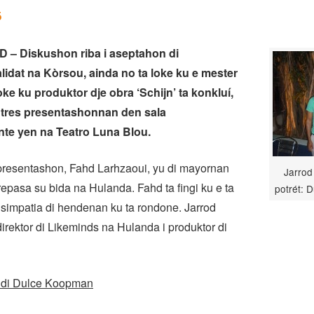
5
– Diskushon riba i aseptahon di
dat na Kòrsou, ainda no ta loke ku e mester
loke ku produktor dje obra ‘Schijn’ ta konkluí,
 tres presentashonnan den sala
te yen na Teatro Luna Blou.
presentashon, Fahd Larhzaoui, yu di mayornan
Jarrod
epasa su bida na Hulanda. Fahd ta fingi ku e ta
potrét: 
 simpatia di hendenan ku ta rondone. Jarrod
direktor di Likeminds na Hulanda i produktor di
 di Dulce Koopman