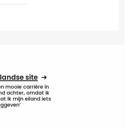
landse site
een mooie carrière in
nd achter, omdat ik
at ik mijn eiland iets
uggeven’