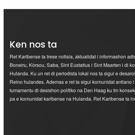
Ken nos ta
Ret Karibense ta trese notisia, aktualidat i informashon ad
Boneiru, Kòrsou, Saba, Sint Eustatius i Sint Maarten i di 
Hulanda. Ku un ret di periodista lokal nos ta sigui e desaro
Reino hulandes. Ademas e ret ta sigui komunidat antiano 
tumamentu di desishon polítiko na Den Haag ku tin konseku
pa e komunidat karibense na Hulanda. Ret Karibense ta i