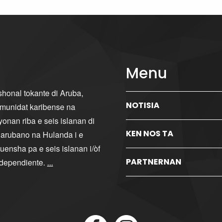
Menu
ishonal tokante di Aruba,
NOTISIA
komunidat karibense na
yonan riba e seis islanan di
KEN NOS TA
i arubano na Hulanda i e
ensha pa e seis islanan i/òf
PARTNERNAN
ndependiente.
...