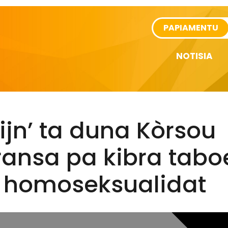
rtikel
PAPIAMENTU
NOTISIA
ijn’ ta duna Kòrsou
ransa pa kibra tabo
a homoseksualidat