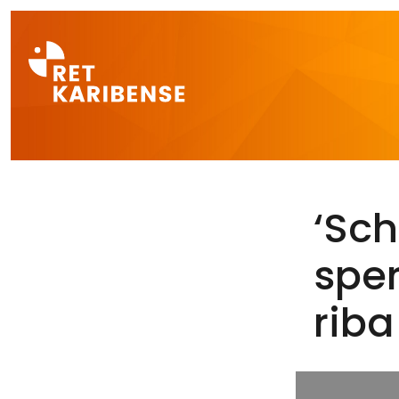
Direct naar a
‘Sch
spe
rib