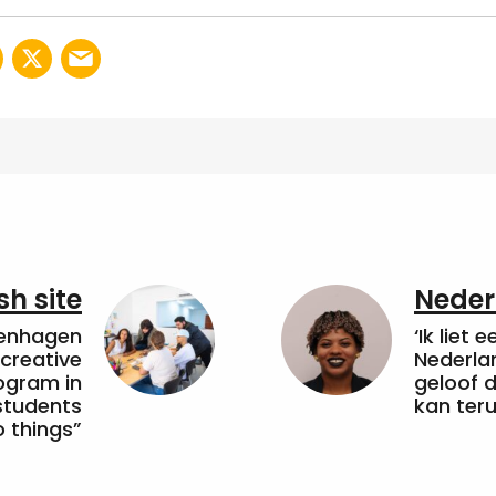
sh site
Neder
penhagen
‘Ik liet 
 creative
Nederla
ogram in
geloof d
students
kan ter
 things”