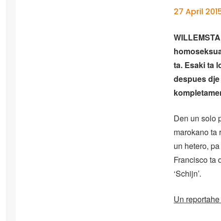
27 April 201
WILLEMSTAD 
homoseksuali
ta. Esaki ta 
despues dje
kompletamen
Den un solo 
marokano ta r
un hetero, pa
Francisco ta 
‘Schijn’.
Un reportahe