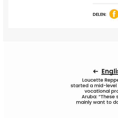
DELEN:
Engli
Loucette Rep
started a mid-level
vocational pr
Aruba: “These 
mainly want to do