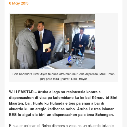
6 May 2015
Bert Koenders i Ivar Asjes ta duna otro man na rueda di prensa, Mike Eman
(dr) para mira | potrèt: Dick Drayer
WILLEMSTAD – Aruba a laga su resistensia kontra e
dispensashon di visa pa kolombiano ku ke bai Kòrsou òf Sint
Maarten, bai. Huntu ku Hulanda e tres paisnan a bai di
akuerdo ku un areglo karibense nobo. Aruba i e tres islanan
BES lo sigui dia bini un dispensashon pa e área Schengen.
E kuater paisnan di Reino djamars a yega na un akuerdo tokante