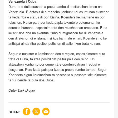
Venezuela i Cuba
Durante e deliberashon a papia tambe di e situashon tenso na
Venezuela. E énfasis di e maneho konhuntu di asuntunan eksterior
ta keda riba e státùs di bon bisiña. Koenders ke mantené un bon
relashon. Pa su parti por keda papia tokante problemanan ku
derecho humano, espesialmente den relashonnan oropeano. E no
ke antisipá riba un eventual fluho di migrashon for di Venezuela
den direkshon di e islanan, si kos bai malu einan. Koenders no ke
antisipá ainda riba posibel petishon di asilo i kon trata ku nan.
Segun e minister e kambionan den e region, espesialmente si ta
trata di Cuba, ta krea posibilidat pa tur pais den reino. Un
aktuashon konhunto por oumentá e oportunidatnan i redusí e
riesgonan. Pero kada pais por kue su propio rumbo tambe. Segun
Koenders algun kordinashon ta nesesario si pasobra ‘aktualmente
ta tur hende ta bula riba Cuba’.
Outor Dick Drayer
DELEN: