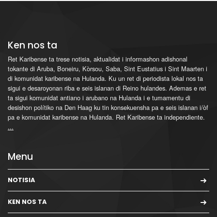
Ken nos ta
Ret Karibense ta trese notisia, aktualidat i informashon adishonal
tokante di Aruba, Boneiru, Kòrsou, Saba, Sint Eustatius i Sint Maarten i
di komunidat karibense na Hulanda. Ku un ret di periodista lokal nos ta
sigui e desaroyonan riba e seis islanan di Reino hulandes. Ademas e ret
ta sigui komunidat antiano i arubano na Hulanda i e tumamentu di
desishon polítiko na Den Haag ku tin konsekuensha pa e seis islanan i/òf
pa e komunidat karibense na Hulanda. Ret Karibense ta independiente.
...
Menu
NOTISIA
KEN NOS TA