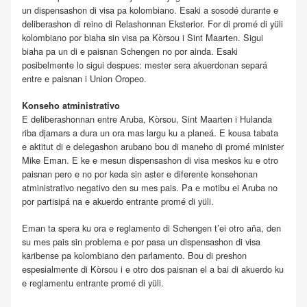
un dispensashon di visa pa kolombiano. Esaki a sosodé durante e
deliberashon di reino di Relashonnan Eksterior. For di promé di yüli
kolombiano por biaha sin visa pa Kòrsou i Sint Maarten. Sigui
biaha pa un di e paisnan Schengen no por ainda. Esaki
posibelmente lo sigui despues: mester sera akuerdonan separá
entre e paisnan i Union Oropeo.
Konseho atministrativo
E deliberashonnan entre Aruba, Kòrsou, Sint Maarten i Hulanda
riba djamars a dura un ora mas largu ku a planeá. E kousa tabata
e aktitut di e delegashon arubano bou di maneho di promé minister
Mike Eman. E ke e mesun dispensashon di visa meskos ku e otro
paisnan pero e no por keda sin aster e diferente konsehonan
atministrativo negativo den su mes pais. Pa e motibu ei Aruba no
por partisipá na e akuerdo entrante promé di yüli.
Eman ta spera ku ora e reglamento di Schengen t’ei otro aña, den
su mes pais sin problema e por pasa un dispensashon di visa
karibense pa kolombiano den parlamento. Bou di preshon
espesialmente di Kòrsou i e otro dos paisnan el a bai di akuerdo ku
e reglamentu entrante promé di yüli.