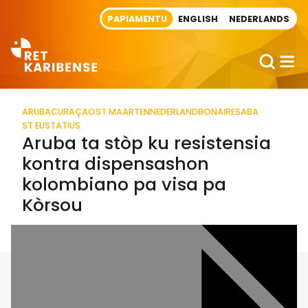
Direct naar artikel
PAPIAMENTU
ENGLISH
NEDERLANDS
ARUBA
CURAÇAO
ST MAARTEN
NEDERLAND
BONAIRE
SABA
ST EUSTATIUS
Aruba ta stòp ku resistensia
kontra dispensashon
kolombiano pa visa pa
Kòrsou