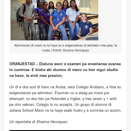
Alumnonan di mavo no ta haya cu e exigencianan di admision mas pisa, ta
husto | Potrèt: Sharina Henriquez
ORANJESTAD – Dialuna awor e examen pa enseñansa avansa
lo cuminsa. E biaha aki alumno di mavo cu kier sigui studia
na havo, ta sinti mas presion.
Un di e dos scol di havo na Aruba, esta Colegio Arubano, a hisa su
exigencianan pa admision. Esunnan cu a slaag pa mavo por
ehempel, cu dos tien pa Hulandes y Ingles, y tres zeven y 1 acht
pe otro vaknan, Colegio lo no accepta. Un grupo di alumno di
Juliana School Mavo no ta haya esaki husto y a cuminsa un accion.
Un reportahe di Sharina Henriquez: