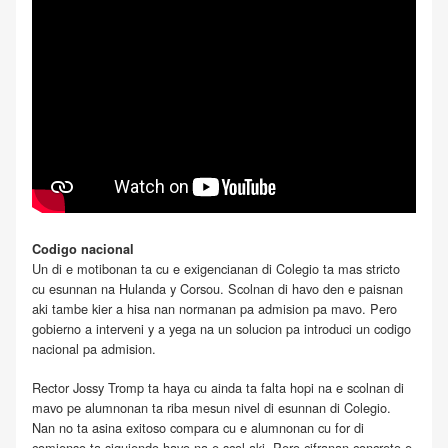
Codigo nacional
Un di e motibonan ta cu e exigencianan di Colegio ta mas stricto
cu esunnan na Hulanda y Corsou. Scolnan di havo den e paisnan
aki tambe kier a hisa nan normanan pa admision pa mavo. Pero
gobierno a interveni y a yega na un solucion pa introduci un codigo
nacional pa admision.
Rector Jossy Tromp ta haya cu ainda ta falta hopi na e scolnan di
mavo pe alumnonan ta riba mesun nivel di esunnan di Colegio.
Nan no ta asina exitoso compara cu e alumnonan cu for di
comienso ta siguiendo havo na e scol aki. Pero cifranan concreto e