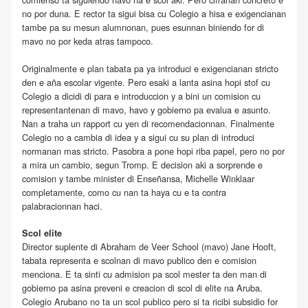
no por duna. E rector ta sigui bisa cu Colegio a hisa e exigencianan
tambe pa su mesun alumnonan, pues esunnan biniendo for di
mavo no por keda atras tampoco.
Originalmente e plan tabata pa ya introduci e exigencianan stricto
den e aña escolar vigente. Pero esaki a lanta asina hopi stof cu
Colegio a dicidi di para e introduccion y a bini un comision cu
representantenan di mavo, havo y gobierno pa evalua e asunto.
Nan a traha un rapport cu yen di recomendacionnan. Finalmente
Colegio no a cambia di idea y a sigui cu su plan di introduci
normanan mas stricto. Pasobra a pone hopi riba papel, pero no por
a mira un cambio, segun Tromp. E decision aki a sorprende e
comision y tambe minister di Enseñansa, Michelle Winklaar
completamente, como cu nan ta haya cu e ta contra
palabracionnan haci.
Scol elite
Director suplente di Abraham de Veer School (mavo) Jane Hooft,
tabata representa e scolnan di mavo publico den e comision
menciona. E ta sinti cu admision pa scol mester ta den man di
gobierno pa asina preveni e creacion di scol di elite na Aruba.
Colegio Arubano no ta un scol publico pero si ta ricibi subsidio for