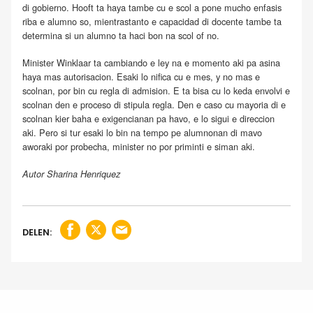
di gobierno. Hooft ta haya tambe cu e scol a pone mucho enfasis
riba e alumno so, mientrastanto e capacidad di docente tambe ta
determina si un alumno ta haci bon na scol of no.
Minister Winklaar ta cambiando e ley na e momento aki pa asina
haya mas autorisacion. Esaki lo nifica cu e mes, y no mas e
scolnan, por bin cu regla di admision. E ta bisa cu lo keda envolvi e
scolnan den e proceso di stipula regla. Den e caso cu mayoria di e
scolnan kier baha e exigencianan pa havo, e lo sigui e direccion
aki. Pero si tur esaki lo bin na tempo pe alumnonan di mavo
aworaki por probecha, minister no por priminti e siman aki.
Autor Sharina Henriquez
DELEN: