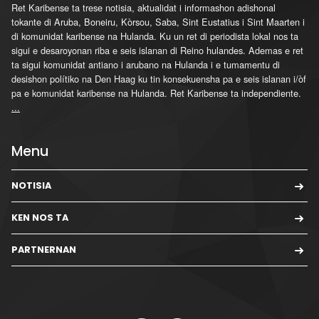
Ret Karibense ta trese notisia, aktualidat i informashon adishonal
tokante di Aruba, Boneiru, Kòrsou, Saba, Sint Eustatius i Sint Maarten i
di komunidat karibense na Hulanda. Ku un ret di periodista lokal nos ta
sigui e desaroyonan riba e seis islanan di Reino hulandes. Ademas e ret
ta sigui komunidat antiano i arubano na Hulanda i e tumamentu di
desishon polítiko na Den Haag ku tin konsekuensha pa e seis islanan i/òf
pa e komunidat karibense na Hulanda. Ret Karibense ta independiente.
...
Menu
NOTISIA
KEN NOS TA
PARTNERNAN