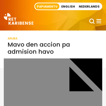
Direct naar artikel
PAPIAMENTU
ENGLISH
NEDERLANDS
ARUBA
Mavo den accion pa
admision havo