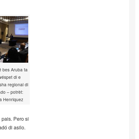
 bes Aruba ta
wéspet di e
ha regional di
ado – potrèt:
a Henriquez
pais. Pero si
dó di asilo.