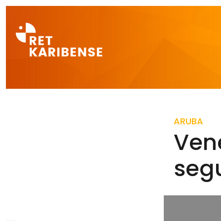
Direct naar a
ARUBA
Vene
seg