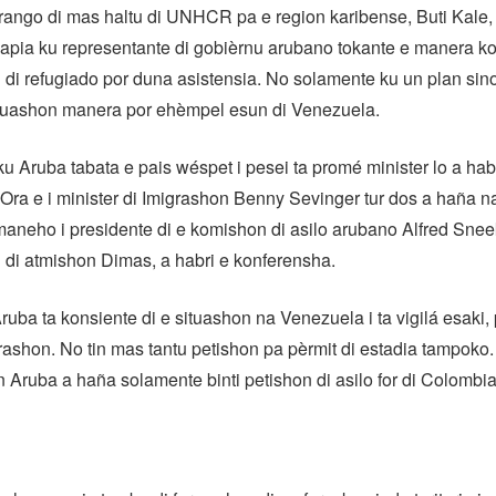
rango di mas haltu di UNHCR pa e region karibense, Buti Kale, 
papia ku representante di gobièrnu arubano tokante e manera k
di refugiado por duna asistensia. No solamente ku un plan sin
situashon manera por ehèmpel esun di Venezuela.
u Aruba tabata e pais wéspet i pesei ta promé minister lo a hab
Ora e i minister di Imigrashon Benny Sevinger tur dos a haña na
aneho i presidente di e komishon di asilo arubano Alfred Snee
 di atmishon Dimas, a habri e konferensha.
Aruba ta konsiente di e situashon na Venezuela i ta vigilá esaki, 
ashon. No tin mas tantu petishon pa pèrmit di estadia tampok
 Aruba a haña solamente binti petishon di asilo for di Colombi