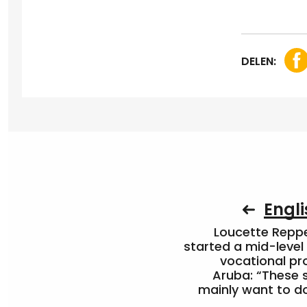
DELEN:
Engli
Loucette Rep
started a mid-level
vocational pr
Aruba: “These 
mainly want to do