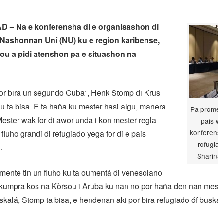
– Na e konferensha di e organisashon di
 Nashonnan Uní (NU) ku e region karibense,
ou a pidi atenshon pa e situashon na
or bira un segundo Cuba”, Henk Stomp di Krus
u ta bisa. E ta haña ku mester hasi algu, manera
Pa promé
Mester wak for di awor unda i kon mester regla
pais 
konferens
fluho grandi di refugiado yega for di e pais
refugi
.
Sharin
mente tin un fluho ku ta oumentá di venesolano
n kumpra kos na Kòrsou i Aruba ku nan no por haña den nan mes 
skalá, Stomp ta bisa, e hendenan aki por bira refugiado óf buska