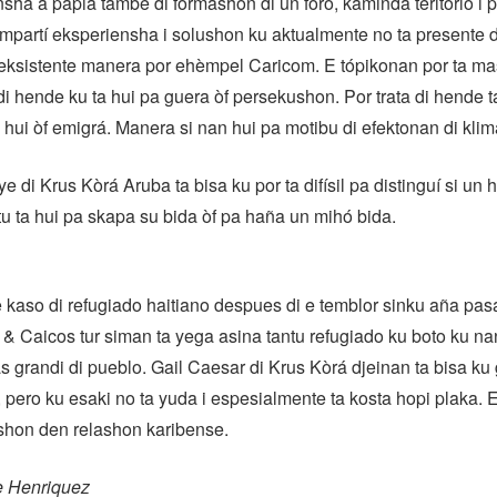
sha a papia tambe di formashon di un foro, kaminda teritorio i 
mpartí eksperiensha i solushon ku aktualmente no ta presente 
eksistente manera por ehèmpel Caricom. E tópikonan por ta ma
i hende ku ta hui pa guera òf persekushon. Por trata di hende 
a hui òf emigrá. Manera si nan hui pa motibu di efektonan di klim
e di Krus Kòrá Aruba ta bisa ku por ta difísil pa distinguí si un
 ta hui pa skapa su bida òf pa haña un mihó bida.
kaso di refugiado haitiano despues di e temblor sinku aña pas
 & Caicos tur siman ta yega asina tantu refugiado ku boto ku na
s grandi di pueblo. Gail Caesar di Krus Kòrá djeinan ta bisa ku
, pero ku esaki no ta yuda i espesialmente ta kosta hopi plaka. E
shon den relashon karibense.
e Henriquez