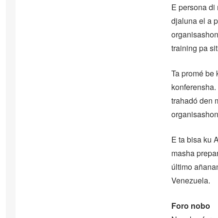
E persona di 
djaluna el a 
organisashon 
training pa 
Ta promé be k
konferensha. 
trahadó den m
organisashon
E ta bisa ku 
masha prepar
último añanan
Venezuela.
Foro nobo