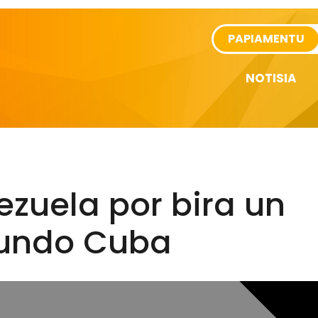
rtikel
PAPIAMENTU
NOTISIA
zuela por bira un
undo Cuba