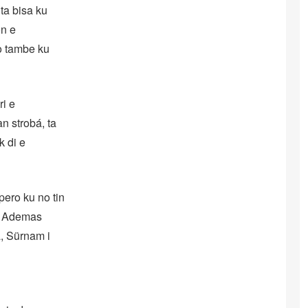
ta bisa ku
on e
o tambe ku
ri e
n strobá, ta
k di e
pero ku no tin
o. Ademas
a, Sürnam i