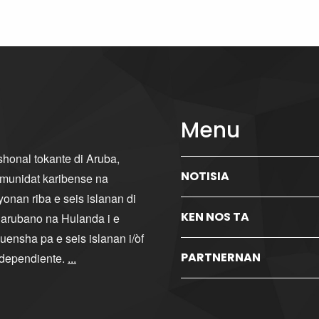
Menu
ishonal tokante di Aruba,
NOTISIA
komunidat karibense na
yonan riba e seis islanan di
KEN NOS TA
i arubano na Hulanda i e
ensha pa e seis islanan i/òf
PARTNERNAN
ndependiente.
...