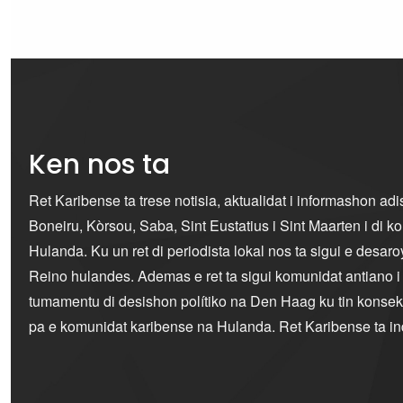
Ken nos ta
Ret Karibense ta trese notisia, aktualidat i informashon ad
Boneiru, Kòrsou, Saba, Sint Eustatius i Sint Maarten i di 
Hulanda. Ku un ret di periodista lokal nos ta sigui e desaro
Reino hulandes. Ademas e ret ta sigui komunidat antiano 
tumamentu di desishon polítiko na Den Haag ku tin konseku
pa e komunidat karibense na Hulanda. Ret Karibense ta i