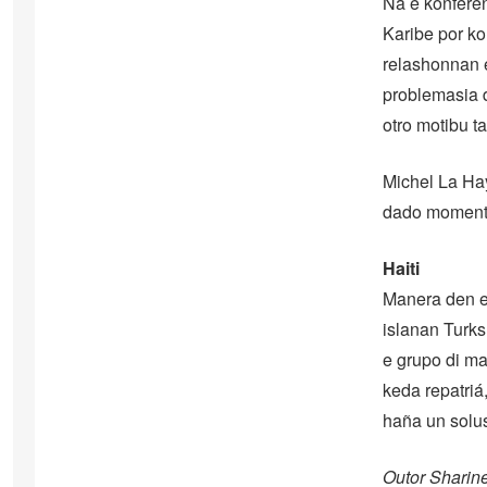
Na e konferen
Karibe por ko
relashonnan 
problemasia d
otro motibu t
Michel La Hay
dado momentu
Haiti
Manera den e 
islanan Turks
e grupo di ma
keda repatriá
haña un solu
Outor Sharin