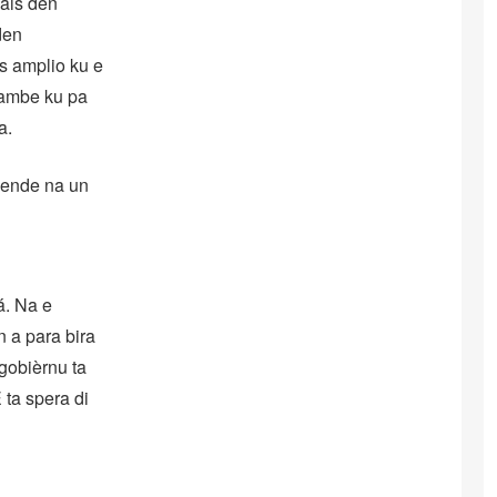
pais den
den
s amplio ku e
tambe ku pa
a.
 hende na un
á. Na e
n a para bira
 gobièrnu ta
 ta spera di