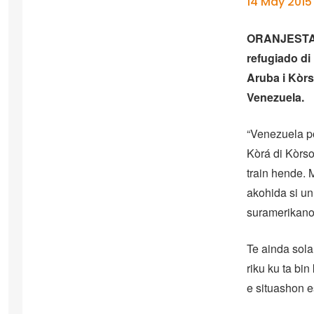
14 May 2015
ORANJESTAD 
refugiado di
Aruba i Kòrs
Venezuela.
“Venezuela p
Kòrá di Kòrso
train hende. 
akohida si un 
suramerikano
Te ainda sola
riku ku ta bi
e situashon e