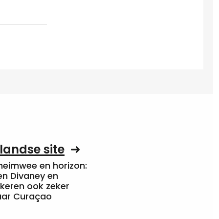
landse site
heimwee en horizon:
en Divaney en
 keren ook zeker
aar Curaçao