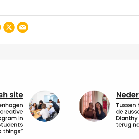
sh site
Neder
penhagen
Tussen 
 creative
de zuss
ogram in
Dianthy
students
terug n
 things”