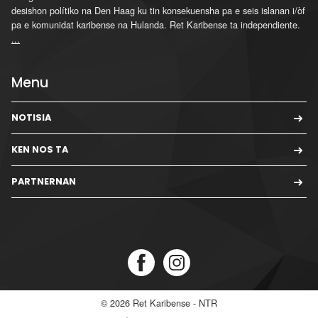
desishon polítiko na Den Haag ku tin konsekuensha pa e seis islanan i/òf
pa e komunidat karibense na Hulanda. Ret Karibense ta independiente.
...
Menu
NOTISIA
KEN NOS TA
PARTNERNAN
© 2026
Ret Karibense - NTR