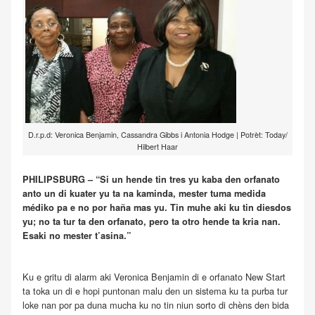
D.r.p.d: Veronica Benjamin, Cassandra Gibbs i Antonia Hodge | Potrèt: Today/
Hilbert Haar
PHILIPSBURG – “Si un hende tin tres yu kaba den orfanato
anto un di kuater yu ta na kaminda, mester tuma medida
médiko pa e no por haña mas yu. Tin muhe aki ku tin diesdos
yu; no ta tur ta den orfanato, pero ta otro hende ta kria nan.
Esaki no mester t’asina.”
Ku e gritu di alarm aki Veronica Benjamin di e orfanato New Start
ta toka un di e hopi puntonan malu den un sistema ku ta purba tur
loke nan por pa duna mucha ku no tin niun sorto di chèns den bida