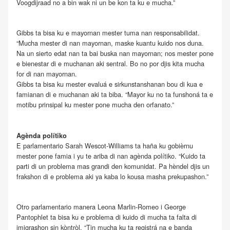
Voogdijraad no a bin wak ni un be kon ta ku e mucha.”
Gibbs ta bisa ku e mayornan mester tuma nan responsabilidat.
“Mucha mester di nan mayornan, maske kuantu kuido nos duna.
Na un sierto edat nan ta bai buska nan mayornan; nos mester pone
e bienestar di e muchanan aki sentral. Bo no por djis kita mucha
for di nan mayornan.
Gibbs ta bisa ku mester evaluá e sirkunstanshanan bou di kua e
famianan di e muchanan aki ta biba. “Mayor ku no ta funshoná ta e
motibu prinsipal ku mester pone mucha den orfanato.”
Agènda polítiko
E parlamentario Sarah Wescot-Williams ta haña ku gobièrnu
mester pone famia i yu te ariba di nan agènda polítiko. “Kuido ta
parti di un problema mas grandi den komunidat. Pa hèndel djis un
frakshon di e problema aki ya kaba lo kousa masha prekupashon.”
Otro parlamentario manera Leona Marlin-Romeo i George
Pantophlet ta bisa ku e problema di kuido di mucha ta falta di
imigrashon sin kòntròl. “Tin mucha ku ta registrá na e banda