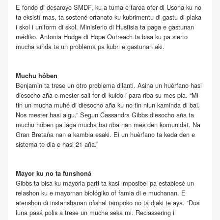
E fondo di desaroyo SMDF, ku a tuma e tarea ofer di Usona ku no
ta eksistí mas, ta sostené orfanato ku kubrimentu di gastu di plaka
i skol i uniform di skol. Ministerio di Hustisia ta paga e gastunan
médiko. Antonia Hodge di Hope Outreach ta bisa ku pa sierto
mucha ainda ta un problema pa kubri e gastunan aki.
Muchu hóben
Benjamin ta trese un otro problema dilanti. Asina un huèrfano hasi
diesocho aña e mester sali for di kuido i para riba su mes pia. “Mi
tin un mucha muhé di diesocho aña ku no tin niun kaminda di bai.
Nos mester hasi algu.” Segun Cassandra Gibbs diesocho aña ta
muchu hóben pa laga mucha bai riba nan mes den komunidat. Na
Gran Bretaña nan a kambia esaki. Ei un huèrfano ta keda den e
sistema te dia e hasi 21 aña.”
Mayor ku no ta funshoná
Gibbs ta bisa ku mayoria parti ta kasi imposibel pa establesé un
relashon ku e mayornan biológiko of famia di e muchanan. E
atenshon di instanshanan ofishal tampoko no ta djaki te aya. “Dos
luna pasá polis a trese un mucha seka mi. Reclassering i