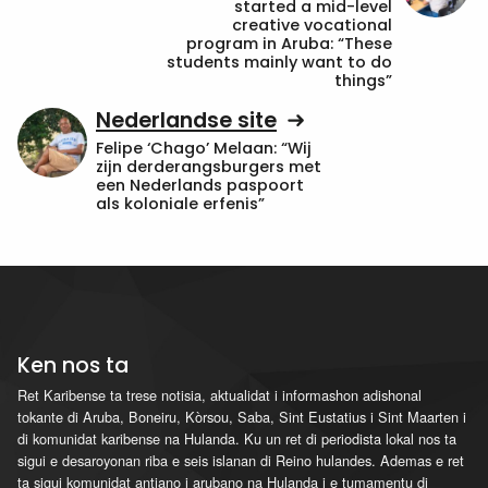
started a mid-level
creative vocational
program in Aruba: “These
students mainly want to do
things”
Nederlandse site
Felipe ‘Chago’ Melaan: “Wij
zijn derderangsburgers met
een Nederlands paspoort
als koloniale erfenis”
Ken nos ta
Ret Karibense ta trese notisia, aktualidat i informashon adishonal
tokante di Aruba, Boneiru, Kòrsou, Saba, Sint Eustatius i Sint Maarten i
di komunidat karibense na Hulanda. Ku un ret di periodista lokal nos ta
sigui e desaroyonan riba e seis islanan di Reino hulandes. Ademas e ret
ta sigui komunidat antiano i arubano na Hulanda i e tumamentu di