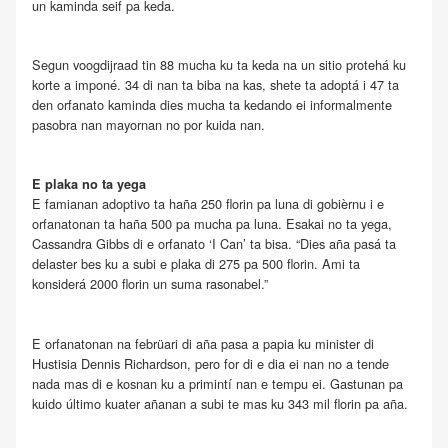
un kaminda seif pa keda.
Segun voogdijraad tin 88 mucha ku ta keda na un sitio protehá ku
korte a imponé. 34 di nan ta biba na kas, shete ta adoptá i 47 ta
den orfanato kaminda dies mucha ta kedando ei informalmente
pasobra nan mayornan no por kuida nan.
E plaka no ta yega
E famianan adoptivo ta haña 250 florin pa luna di gobièrnu i e
orfanatonan ta haña 500 pa mucha pa luna. Esakai no ta yega,
Cassandra Gibbs di e orfanato ‘I Can’ ta bisa. “Dies aña pasá ta
delaster bes ku a subi e plaka di 275 pa 500 florin. Ami ta
konsiderá 2000 florin un suma rasonabel.”
E orfanatonan na febrüari di aña pasa a papia ku minister di
Hustisia Dennis Richardson, pero for di e dia ei nan no a tende
nada mas di e kosnan ku a primintí nan e tempu ei. Gastunan pa
kuido último kuater añanan a subi te mas ku 343 mil florin pa aña.