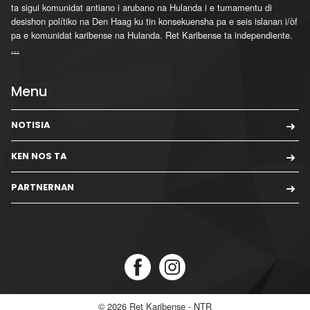
ta sigui komunidat antiano i arubano na Hulanda i e tumamentu di
desishon polítiko na Den Haag ku tin konsekuensha pa e seis islanan i/òf
pa e komunidat karibense na Hulanda. Ret Karibense ta independiente.
...
Menu
NOTISIA
KEN NOS TA
PARTNERNAN
© 2026
Ret Karibense - NTR