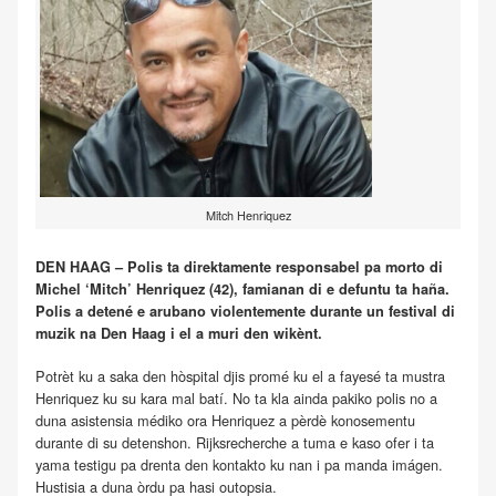
Mitch Henriquez
DEN HAAG – Polis ta direktamente responsabel pa morto di
Michel ‘Mitch’ Henriquez (42), famianan di e defuntu ta haña.
Polis a detené e arubano violentemente durante un festival di
muzik na Den Haag i el a muri den wikènt.
Potrèt ku a saka den hòspital djis promé ku el a fayesé ta mustra
Henriquez ku su kara mal batí. No ta kla ainda pakiko polis no a
duna asistensia médiko ora Henriquez a pèrdè konosementu
durante di su detenshon. Rijksrecherche a tuma e kaso ofer i ta
yama testigu pa drenta den kontakto ku nan i pa manda imágen.
Hustisia a duna òrdu pa hasi outopsia.