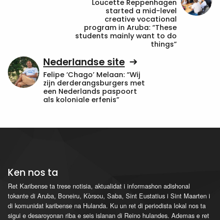
Loucette Reppenhagen
started a mid-level
creative vocational
program in Aruba: “These
students mainly want to do
things”
Nederlandse site
Felipe ‘Chago’ Melaan: “Wij
zijn derderangsburgers met
een Nederlands paspoort
als koloniale erfenis”
Ken nos ta
Ret Karibense ta trese notisia, aktualidat i informashon adishonal
tokante di Aruba, Boneiru, Kòrsou, Saba, Sint Eustatius i Sint Maarten i
di komunidat karibense na Hulanda. Ku un ret di periodista lokal nos ta
sigui e desaroyonan riba e seis islanan di Reino hulandes. Ademas e ret