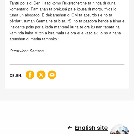
Tantu polis di Den Haag komo Rijksrecherche ta ninga di duna
komentario. Famianan ta prekupá pa e kousa di morto. “Nos lo
tuma un abogado. E deklarashon di OM ta apsurdo i e no ta
bèrdat”, ruman Germaine ta bisa. “Si no ta pasobra hende a filma e
insidente polis por a keda mantené ku ta te ora ku nan tabata na
kaminda kaba Mitch a bira malu i e ora ei e kaso aki lo no a haña
atenshon di media tampoko.”
Outor John Samson
DELEN:
English site