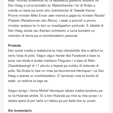
kaso: Alfonso Boekhoudt ku ta representá gobièrnu arubano na
Den Haag a tuma kontakto ku Rijksrecherche i for di Aruba a
manda un karta pa entre otro miembronan di Tweede Kamer.
Promé minister Mike Eman awe meinta a papia ku minister Ronald
Plasterk (Relashonnan den Reino), i esaki a primintí e prome
minister arubano ku lo bini un investigashon profundo. E alkalde di
Den Haag Jozias van Aartsen entretantu a tuma kontakto un
miembro di famia pa un kombersashon personal.
Protesta
Den social media a reakshoná ku hopi inkredulidat riba e aktitut ku
tantu forsa di polis. Segun algun hende riba Facebook e kaso ta
pone nan kòrda e siudat merikano Ferguson i e kaso di Rishi
Chandrakasingh di 17 aña ku a fayesé pa motibu di violensia di
polis. Na Aruba lo hasi un misa pa konmemorá Henriquez i na Den
Haag a planeá un manifestashon. E famianan mes ta kontra di
esaki, un subrina ta laga sa.
Segun amigu i famia Michel Henriquez tabata masha kontentu pa
ta na Hulanda atrobe. El a bini Hulanda pa mira su tres yunan i e
tabata spera di por haña un trabou pa por keda kria su yunan.
Sin komentario