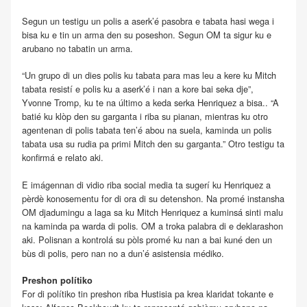
Segun un testigu un polis a aserk’é pasobra e tabata hasi wega i
bisa ku e tin un arma den su poseshon. Segun OM ta sigur ku e
arubano no tabatin un arma.
“Un grupo di un dies polis ku tabata para mas leu a kere ku Mitch
tabata resistí e polis ku a aserk’é i nan a kore bai seka dje”,
Yvonne Tromp, ku te na último a keda serka Henriquez a bisa.. “A
batié ku klòp den su garganta i riba su pianan, mientras ku otro
agentenan di polis tabata ten’é abou na suela, kaminda un polis
tabata usa su rudia pa primi Mitch den su garganta.” Otro testigu ta
konfirmá e relato aki.
E imágennan di vidio riba social media ta sugerí ku Henriquez a
pèrdè konosementu for di ora di su detenshon. Na promé instansha
OM djadumingu a laga sa ku Mitch Henriquez a kuminsá sinti malu
na kaminda pa warda di polis. OM a troka palabra di e deklarashon
aki. Polisnan a kontrolá su pòls promé ku nan a bai kuné den un
bùs di polis, pero nan no a dun’é asistensia médiko.
Preshon polítiko
For di polítiko tin preshon riba Hustisia pa krea klaridat tokante e