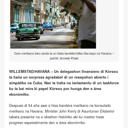
Outo merikano bieu ainda ta un bista karakterístika riba kaya na Havana –
potrèt: Anneke Polak
WILLEMSTAD/HAVANA – Un delegashon finansiero di Kòrsou
ta haña un sorpresa agradabel di un resepshon abierto i
simpátiko na Cuba. Nan ta traha na lantamentu di un taskforce
ku ta bai mira ki papel Kòrsou por hunga den e área
ekonómiko.
Despues di 54 aña awe a hisa bandera merikano na konsulado
merikano na Havana. Minister John Kerry di Asuntunan Eksterior
tabata presente na e okashon históriko aki ku mester trese
progreso espesialmente den e área ekonómiko.