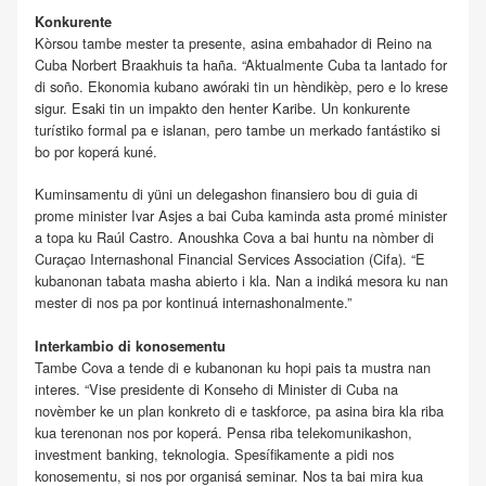
Konkurente
Kòrsou tambe mester ta presente, asina embahador di Reino na
Cuba Norbert Braakhuis ta haña. “Aktualmente Cuba ta lantado for
di soño. Ekonomia kubano awóraki tin un hèndikèp, pero e lo krese
sigur. Esaki tin un impakto den henter Karibe. Un konkurente
turístiko formal pa e islanan, pero tambe un merkado fantástiko si
bo por koperá kuné.
Kuminsamentu di yüni un delegashon finansiero bou di guia di
prome minister Ivar Asjes a bai Cuba kaminda asta promé minister
a topa ku Raúl Castro. Anoushka Cova a bai huntu na nòmber di
Curaçao Internashonal Financial Services Association (Cifa). “E
kubanonan tabata masha abierto i kla. Nan a indiká mesora ku nan
mester di nos pa por kontinuá internashonalmente.”
Interkambio di konosementu
Tambe Cova a tende di e kubanonan ku hopi pais ta mustra nan
interes. “Vise presidente di Konseho di Minister di Cuba na
novèmber ke un plan konkreto di e taskforce, pa asina bira kla riba
kua terenonan nos por koperá. Pensa riba telekomunikashon,
investment banking, teknologia. Spesífikamente a pidi nos
konosementu, si nos por organisá seminar. Nos ta bai mira kua