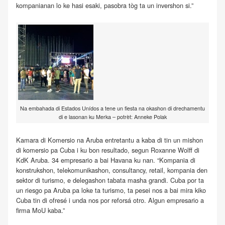
kompanianan lo ke hasi esaki, pasobra tòg ta un invershon si.”
Na embahada di Estados Unídos a tene un fiesta na okashon di drechamentu
di e lasonan ku Merka – potrèt: Anneke Polak
Kamara di Komersio na Aruba entretantu a kaba di tin un mishon
di komersio pa Cuba i ku bon resultado, segun Roxanne Wolff di
KdK Aruba. 34 empresario a bai Havana ku nan. “Kompania di
konstrukshon, telekomunikashon, consultancy, retail, kompania den
sektor di turismo, e delegashon tabata masha grandi. Cuba por ta
un riesgo pa Aruba pa loke ta turismo, ta pesei nos a bai mira kiko
Cuba tin di ofresé i unda nos por reforsá otro. Algun empresario a
firma MoU kaba.”