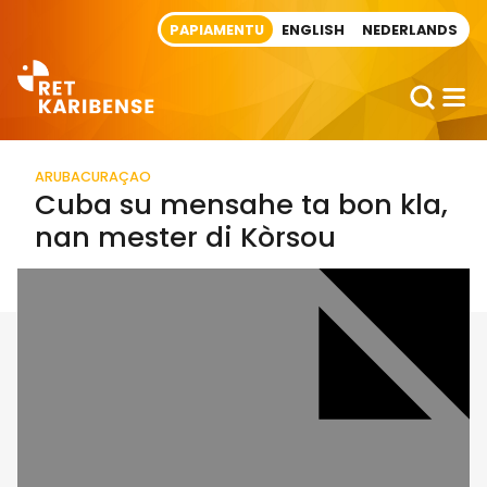
Direct naar artikel
PAPIAMENTU
ENGLISH
NEDERLANDS
ARUBA
CURAÇAO
Cuba su mensahe ta bon kla,
nan mester di Kòrsou