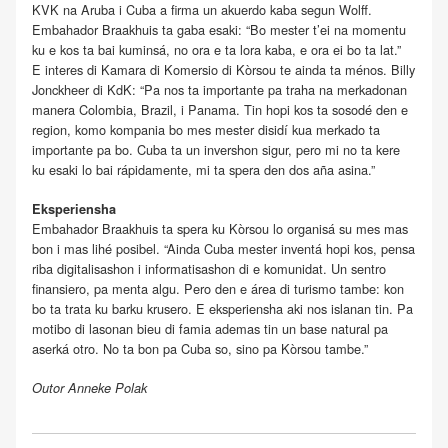
KVK na Aruba i Cuba a firma un akuerdo kaba segun Wolff.
Embahador Braakhuis ta gaba esaki: “Bo mester t’ei na momentu
ku e kos ta bai kuminsá, no ora e ta lora kaba, e ora ei bo ta lat.”
E interes di Kamara di Komersio di Kòrsou te ainda ta ménos. Billy
Jonckheer di KdK: “Pa nos ta importante pa traha na merkadonan
manera Colombia, Brazil, i Panama. Tin hopi kos ta sosodé den e
region, komo kompania bo mes mester disidí kua merkado ta
importante pa bo. Cuba ta un invershon sigur, pero mi no ta kere
ku esaki lo bai rápidamente, mi ta spera den dos aña asina.”
Eksperiensha
Embahador Braakhuis ta spera ku Kòrsou lo organisá su mes mas
bon i mas lihé posibel. “Ainda Cuba mester inventá hopi kos, pensa
riba digitalisashon i informatisashon di e komunidat. Un sentro
finansiero, pa menta algu. Pero den e área di turismo tambe: kon
bo ta trata ku barku krusero. E eksperiensha aki nos islanan tin. Pa
motibo di lasonan bieu di famia ademas tin un base natural pa
aserká otro. No ta bon pa Cuba so, sino pa Kòrsou tambe.”
Outor Anneke Polak