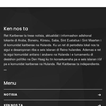
Ken nos ta
Ret Karibense ta trese notisia, aktualidat i informashon adishonal
tokante di Aruba, Boneiru, Kòrsou, Saba, Sint Eustatius i Sint Maarten i
di komunidat karibense na Hulanda. Ku un ret di periodista lokal nos ta
sigui e desaroyonan riba e seis islanan di Reino hulandes. Ademas e ret
ta sigui komunidat antiano i arubano na Hulanda i e tumamentu di
desishon polítiko na Den Haag ku tin konsekuensha pa e seis islanan i/òf
pa e komunidat karibense na Hulanda. Ret Karibense ta independiente.
...
Menu
NOTISIA
KEN NOS TA