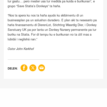
tur gastu… pero mester usa tur medida pa kuida e burikunan”, e
grupo “Save Statia’s Donkeys” ta haña.
“Nos ta spera ku nos ta haña ayudo ku skibimentu di un
businessplan pa un solushon duradero. E plan aki ta nesesario pa
haña finansamentu di DierenLot, Stichting Waardig Dier, i Donkey
Sanctuary UK pa por lanta un Donkey Nursery permanente pa tur
buriku na Statia. For di tempu ku e burikunan no ta útil mas a
lubidá i neglishá nan.”
Outor John Kerkhof
DELEN: