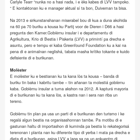
Carlyle Tearr “nunka no a hasi nada, i e èks kabes di LVV tampoko.
“ E kontaktonan ku e manager aktual sí ta bon, Duiveman ta bisa.
Na 2013 e sirkunstanshanan miserabel bou di kua a duna akohida
na 60 pa 70 buriku a kousa ku Partij voor de Dieren i D66 a hasi
pregunta den Kamer.Gobièrnu insular i e departamentu di
Agrikultura, Krio di Bestia i Piskeria (LVV) a primintí pa drecha e
asuntu, pero e tempu ei kaba Greenfound Foundation ku a kai na
pena di e animalnan neglishá, tabata masha krítiko tokante e kuido
defisiente di e burikunan.
Molèster
E molèster ku e bestianan ku ta kana lòs ta kousa – banda di
buriku tin baka i kabritu tambe – tin añanan ta molestiá gobièrnu
kaba. Gobièrnu insular a tuma akshon na 2012. A kapturá mayoria
di e burikunan ku ta kana lòs, a kastra nan i sera nan riba un
tereno.
Gobièrnu tin plan pa usa un parti di e burikunan den turismo i ke
regalá algun bestia na organisashonnan tambe. Pa motibu di e
gastunan haltu di importashon di kuminda pa bestia lo rekategorisá
terenonan i planta nan ku diferente tipo di yerba i mata pa drecha e
dieta di e burikunan, asina LVV a laga sa na un enkuentro di