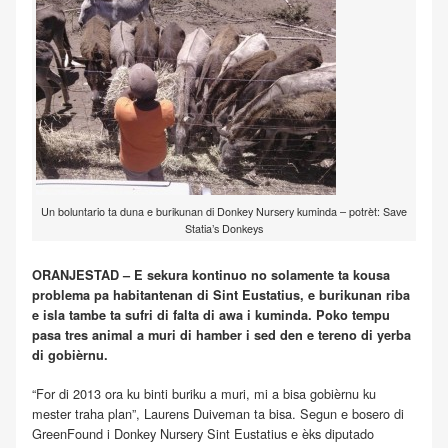
Un boluntario ta duna e burikunan di Donkey Nursery kuminda – potrèt: Save
Statia’s Donkeys
ORANJESTAD – E sekura kontinuo no solamente ta kousa
problema pa habitantenan di Sint Eustatius, e burikunan riba
e isla tambe ta sufri di falta di awa i kuminda. Poko tempu
pasa tres animal a muri di hamber i sed den e tereno di yerba
di gobièrnu.
“For di 2013 ora ku binti buriku a muri, mi a bisa gobièrnu ku
mester traha plan”, Laurens Duiveman ta bisa. Segun e bosero di
GreenFound i Donkey Nursery Sint Eustatius e èks diputado