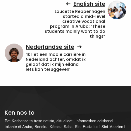
English site
Loucette Reppenhagen
started a mid-level
creative vocational
program in Aruba: “These
students mainly want to do
things”
Nederlandse site
‘Ik liet een mooie carrière in
Nederland achter, omdat ik
geloof dat ik mijn eiland
iets kan teruggeven’
Ken nos ta
Ret Karibense ta trese notisia, aktualidat i informashon adishonal
tokante di Aruba, Boneiru, Kòrsou, Saba, Sint Eustatius i Sint Maarten i