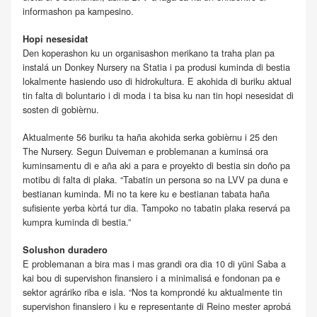
informashon pa kampesino.
Hopi nesesidat
Den koperashon ku un organisashon merikano ta traha plan pa
instalá un Donkey Nursery na Statia i pa produsi kuminda di bestia
lokalmente hasiendo uso di hidrokultura. E akohida di buriku aktual
tin falta di boluntario i di moda i ta bisa ku nan tin hopi nesesidat di
sosten di gobièrnu.
Aktualmente 56 buriku ta haña akohida serka gobièrnu i 25 den
The Nursery. Segun Duiveman e problemanan a kuminsá ora
kuminsamentu di e aña aki a para e proyekto di bestia sin doño pa
motibu di falta di plaka. “Tabatin un persona so na LVV pa duna e
bestianan kuminda. Mi no ta kere ku e bestianan tabata haña
sufisiente yerba kòrtá tur dia. Tampoko no tabatin plaka reservá pa
kumpra kuminda di bestia.”
Solushon duradero
E problemanan a bira mas i mas grandi ora dia 10 di yüni Saba a
kai bou di supervishon finansiero i a minimalisá e fondonan pa e
sektor agráriko riba e isla. “Nos ta komprondé ku aktualmente tin
supervishon finansiero i ku e representante di Reino mester aprobá