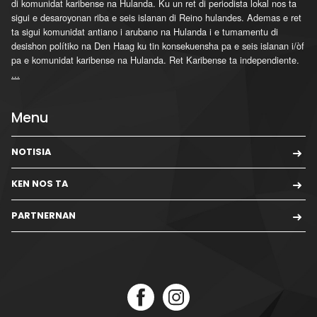
di komunidat karibense na Hulanda. Ku un ret di periodista lokal nos ta
sigui e desaroyonan riba e seis islanan di Reino hulandes. Ademas e ret
ta sigui komunidat antiano i arubano na Hulanda i e tumamentu di
desishon polítiko na Den Haag ku tin konsekuensha pa e seis islanan i/òf
pa e komunidat karibense na Hulanda. Ret Karibense ta independiente.
...
Menu
NOTISIA
KEN NOS TA
PARTNERNAN