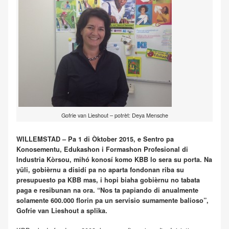
Gofrie van Lieshout – potrèt: Deya Mensche
WILLEMSTAD – Pa 1 di Òktober 2015, e Sentro pa
Konosementu, Edukashon i Formashon Profesional di
Industria Kòrsou, mihó konosí komo KBB lo sera su porta. Na
yüli, gobièrnu a disidí pa no aparta fondonan riba su
presupuesto pa KBB mas, i hopi biaha gobièrnu no tabata
paga e resibunan na ora. “Nos ta papiando di anualmente
solamente 600.000 florin pa un servisio sumamente balioso”,
Gofrie van Lieshout a splika.