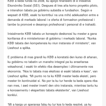
KBB a keda funda na 2008, ku apoyo finansiero di e Inisiativa
Ekonómiko Sosial (SEI). Despues di tres aña komo proyekto piloto,
e intenshon tabata pa gobièrnu subsidia e fundashon. Según e
wepsait di KBB, esaki ta kontribuí na una mihó adekuashon entre e
demanda di merkado laboral i e oferta di formashon profesional i
tambe ta promové e desaroyo profeshonal i personal di e trahadó.
Inisialmente KBB tabata un konsepto deskonosí ku mester a gana
konfiansa di e ministerionan di gobièrnu i merkado laboral. “Nunka
KBB tabata den kompetensia ku niun instansia of ministerio”, van
Lieshout a splika.
E problema di mas grandi ku KBB a konstatá den kurso di añanan,
ku gobièrnu no tabatin un maneho integral pa ku enseñansa
vokashonal, i esaki tin efekto riba desempleo i últimamente nos
ekonomia. “Nos lo tabata mas eksitoso si esaki tabata e kaso”, van
Lieshout splika. “Mi punto no ta ku KBB mester keda eksistí, pero
mester tin kontinuidat sí. No por ta ku tur hende ta keda opera riba
nan mes, i awó mester invertí den otro instansia, mientras tantu ku
e konosementu i ekspertisio tabata eksistente”, van Lieshout
konkluí.
“Mi a karga un speransa falsu ku tur kos lo keda resolvé, ya ku