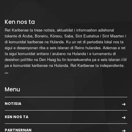
Ken nos ta
Ret Karibense ta trese notisia, aktualidat i informashon adishonal
tokante di Aruba, Boneiru, Kòrsou, Saba, Sint Eustatius i Sint Maarten i
di komunidat karibense na Hulanda. Ku un ret di periodista lokal nos ta
sigui e desaroyonan riba e seis islanan di Reino hulandes. Ademas e ret
ta sigui komunidat antiano i arubano na Hulanda i e tumamentu di
desishon polítiko na Den Haag ku tin konsekuensha pa e seis islanan i/òf
pa e komunidat karibense na Hulanda. Ret Karibense ta independiente.
...
Menu
NOTISIA
KEN NOS TA
PARTNERNAN