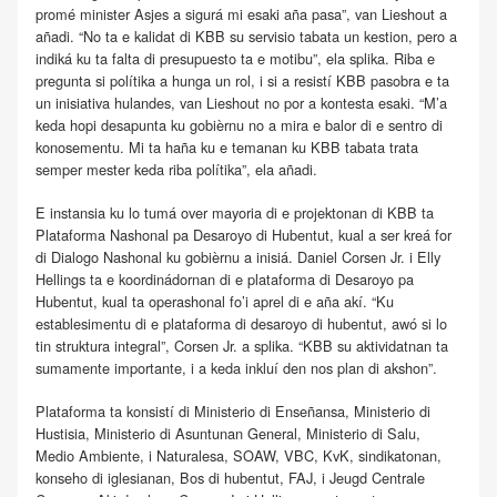
promé minister Asjes a sigurá mi esaki aña pasa”, van Lieshout a
añadi. “No ta e kalidat di KBB su servisio tabata un kestion, pero a
indiká ku ta falta di presupuesto ta e motibu”, ela splika. Riba e
pregunta si polítika a hunga un rol, i si a resistí KBB pasobra e ta
un inisiativa hulandes, van Lieshout no por a kontesta esaki. “M’a
keda hopi desapunta ku gobièrnu no a mira e balor di e sentro di
konosementu. Mi ta haña ku e temanan ku KBB tabata trata
semper mester keda riba polítika”, ela añadi.
E instansia ku lo tumá over mayoria di e projektonan di KBB ta
Plataforma Nashonal pa Desaroyo di Hubentut, kual a ser kreá for
di Dialogo Nashonal ku gobièrnu a inisiá. Daniel Corsen Jr. i Elly
Hellings ta e koordinádornan di e plataforma di Desaroyo pa
Hubentut, kual ta operashonal fo’i aprel di e aña akí. “Ku
establesimentu di e plataforma di desaroyo di hubentut, awó si lo
tin struktura integral”, Corsen Jr. a splika. “KBB su aktividatnan ta
sumamente importante, i a keda inkluí den nos plan di akshon”.
Plataforma ta konsistí di Ministerio di Enseñansa, Ministerio di
Hustisia, Ministerio di Asuntunan General, Ministerio di Salu,
Medio Ambiente, i Naturalesa, SOAW, VBC, KvK, sindikatonan,
konseho di iglesianan, Bos di hubentut, FAJ, i Jeugd Centrale