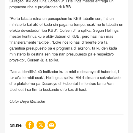
Curaçao. Aki dos luna Corsen Jr. i Hellings mester entrega un
propuesta riba e projektonan di KBB.
“Porta tabata reina un persepshon ku KBB tabatin sèn, i si un
ministerio kai afó of keda sin paga na tempu, esaki no lo tabatin un
efekto devastador riba KBB”, Corsen Jr. a splika. Según Hellings,
mester kontinuá ku e aktividatnan di KBB, pero hasi nan más
finansieramente faktibel. “Loke nos lo hasi diferente ora ta
garantisá presupuesto pa e programa di akshon, ta ku den kada
ministerio lo destina sèn riba nan presupuesto pa e respektivo
proyekto”, Corsen Jr. a splika.
“Nos a identifiká 40 indikador ku ta midi e desaroyo di hubentut, i
tur aña lo midi esaki, Hellings a splika. Aki 4 siman e sekretariado
di e plataforma pa Desaroyo di Hubentut i mientras tantu Van
Lieshout i su tim ta buskando otro kos di hasi.
Outor Deya Mensche
DELEN: