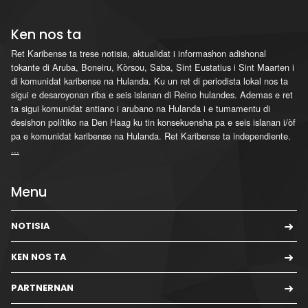
Ken nos ta
Ret Karibense ta trese notisia, aktualidat i informashon adishonal
tokante di Aruba, Boneiru, Kòrsou, Saba, Sint Eustatius i Sint Maarten i
di komunidat karibense na Hulanda. Ku un ret di periodista lokal nos ta
sigui e desaroyonan riba e seis islanan di Reino hulandes. Ademas e ret
ta sigui komunidat antiano i arubano na Hulanda i e tumamentu di
desishon polítiko na Den Haag ku tin konsekuensha pa e seis islanan i/òf
pa e komunidat karibense na Hulanda. Ret Karibense ta independiente.
...
Menu
NOTISIA
KEN NOS TA
PARTNERNAN