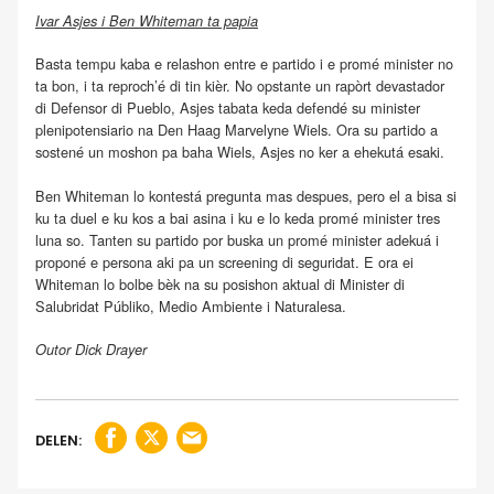
Ivar Asjes i Ben Whiteman ta papia
Basta tempu kaba e relashon entre e partido i e promé minister no
ta bon, i ta reproch’é di tin kièr. No opstante un rapòrt devastador
di Defensor di Pueblo, Asjes tabata keda defendé su minister
plenipotensiario na Den Haag Marvelyne Wiels. Ora su partido a
sostené un moshon pa baha Wiels, Asjes no ker a ehekutá esaki.
Ben Whiteman lo kontestá pregunta mas despues, pero el a bisa si
ku ta duel e ku kos a bai asina i ku e lo keda promé minister tres
luna so. Tanten su partido por buska un promé minister adekuá i
proponé e persona aki pa un screening di seguridat. E ora ei
Whiteman lo bolbe bèk na su posishon aktual di Minister di
Salubridat Públiko, Medio Ambiente i Naturalesa.
Outor Dick Drayer
DELEN: