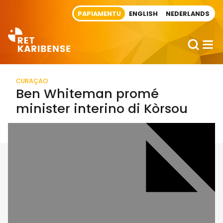
Direct naar artikel
PAPIAMENTU
ENGLISH
NEDERLANDS
CURAÇAO
Ben Whiteman promé
minister interino di Kòrsou