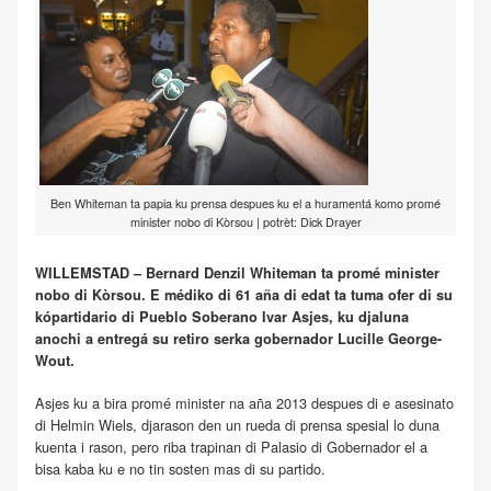
Ben Whiteman ta papia ku prensa despues ku el a huramentá komo promé
minister nobo di Kòrsou | potrèt: Dick Drayer
WILLEMSTAD – Bernard Denzil Whiteman ta promé minister
nobo di Kòrsou. E médiko di 61 aña di edat ta tuma ofer di su
kópartidario di Pueblo Soberano Ivar Asjes, ku djaluna
anochi a entregá su retiro serka gobernador Lucille George-
Wout.
Asjes ku a bira promé minister na aña 2013 despues di e asesinato
di Helmin Wiels, djarason den un rueda di prensa spesial lo duna
kuenta i rason, pero riba trapinan di Palasio di Gobernador el a
bisa kaba ku e no tin sosten mas di su partido.