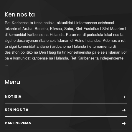
Ken nos ta
Ret Karibense ta trese notisia, aktualidat i informashon adishonal
tokante di Aruba, Boneiru, Kòrsou, Saba, Sint Eustatius i Sint Maarten i
di komunidat karibense na Hulanda. Ku un ret di periodista lokal nos ta
sigui e desaroyonan riba e seis islanan di Reino hulandes. Ademas e ret
ta sigui komunidat antiano i arubano na Hulanda i e tumamentu di
desishon polítiko na Den Haag ku tin konsekuensha pa e seis islanan i/òf
pa e komunidat karibense na Hulanda. Ret Karibense ta independiente.
...
Menu
NOTISIA
KEN NOS TA
PARTNERNAN