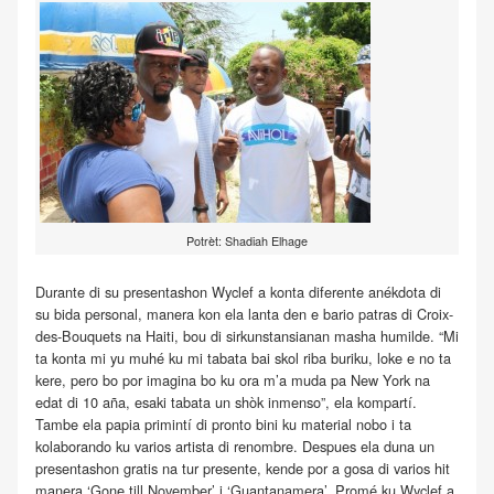
Potrèt: Shadiah Elhage
Durante di su presentashon Wyclef a konta diferente anékdota di
su bida personal, manera kon ela lanta den e bario patras di Croix-
des-Bouquets na Haiti, bou di sirkunstansianan masha humilde. “Mi
ta konta mi yu muhé ku mi tabata bai skol riba buriku, loke e no ta
kere, pero bo por imagina bo ku ora m’a muda pa New York na
edat di 10 aña, esaki tabata un shòk inmenso”, ela kompartí.
Tambe ela papia primintí di pronto bini ku material nobo i ta
kolaborando ku varios artista di renombre. Despues ela duna un
presentashon gratis na tur presente, kende por a gosa di varios hit
manera ‘Gone till November’ i ‘Guantanamera’. Promé ku Wyclef a