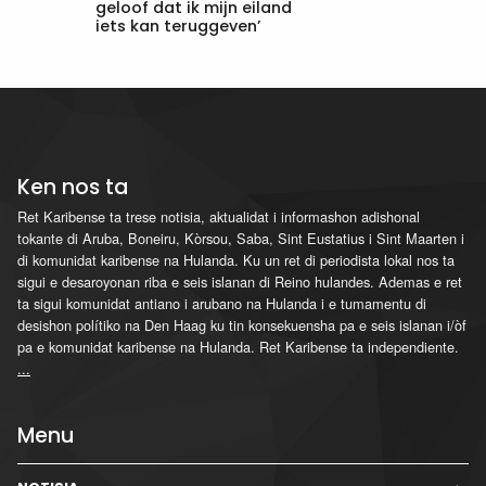
geloof dat ik mijn eiland
iets kan teruggeven’
Ken nos ta
Ret Karibense ta trese notisia, aktualidat i informashon adishonal
tokante di Aruba, Boneiru, Kòrsou, Saba, Sint Eustatius i Sint Maarten i
di komunidat karibense na Hulanda. Ku un ret di periodista lokal nos ta
sigui e desaroyonan riba e seis islanan di Reino hulandes. Ademas e ret
ta sigui komunidat antiano i arubano na Hulanda i e tumamentu di
desishon polítiko na Den Haag ku tin konsekuensha pa e seis islanan i/òf
pa e komunidat karibense na Hulanda. Ret Karibense ta independiente.
...
Menu