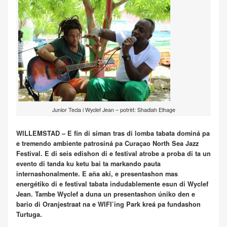
Junior Tecla i Wyclef Jean – potrèt: Shadiah Elhage
WILLEMSTAD – E fin di siman tras di lomba tabata dominá pa
e tremendo ambiente patrosiná pa Curaçao North Sea Jazz
Festival. E di seis edishon di e festival atrobe a proba di ta un
evento di tanda ku ketu bai ta markando pauta
internashonalmente. E aña akí, e presentashon mas
energétiko di e festival tabata indudablemente esun di Wyclef
Jean. Tambe Wyclef a duna un presentashon úniko den e
bario di Oranjestraat na e WIFI’ing Park kreá pa fundashon
Turtuga.