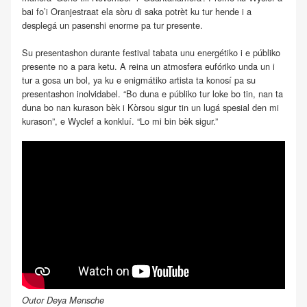
bai fo’i Oranjestraat ela sòru di saka potrèt ku tur hende i a
desplegá un pasenshi enorme pa tur presente.
Su presentashon durante festival tabata unu energétiko i e públiko
presente no a para ketu. A reina un atmosfera eufóriko unda un i
tur a gosa un bol, ya ku e enigmátiko artista ta konosí pa su
presentashon inolvidabel. “Bo duna e públiko tur loke bo tin, nan ta
duna bo nan kurason bèk i Kòrsou sigur tin un lugá spesial den mi
kurason”, e Wyclef a konkluí. “Lo mi bin bèk sigur.”
Outor Deya Mensche