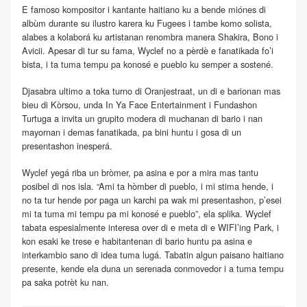
E famoso kompositor i kantante haitiano ku a bende miónes di
albùm durante su ilustro karera ku Fugees i tambe komo solista,
alabes a kolaborá ku artistanan renombra manera Shakira, Bono i
Avicii. Apesar di tur su fama, Wyclef no a pèrdè e fanatikada fo’i
bista, i ta tuma tempu pa konosé e pueblo ku semper a sostené.
Djasabra ultimo a toka turno di Oranjestraat, un di e barionan mas
bieu di Kòrsou, unda In Ya Face Entertainment i Fundashon
Turtuga a invita un grupito modera di muchanan di bario i nan
mayornan i demas fanatikada, pa bini huntu i gosa di un
presentashon inesperá.
Wyclef yegá riba un bròmer, pa asina e por a mira mas tantu
posibel di nos isla. “Ami ta hòmber di pueblo, i mi stima hende, i
no ta tur hende por paga un karchi pa wak mi presentashon, p’esei
mi ta tuma mi tempu pa mi konosé e pueblo”, ela splika. Wyclef
tabata espesialmente interesa over di e meta di e WIFI’ing Park, i
kon esaki ke trese e habitantenan di bario huntu pa asina e
interkambio sano di idea tuma lugá. Tabatin algun paisano haitiano
presente, kende ela duna un serenada conmovedor i a tuma tempu
pa saka potrèt ku nan.