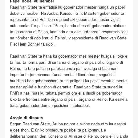
Papel dòbel vulnerabel
Raad van State ta enfatisá ku gobernador mester hunga un papel
dòbel vulnerabel. Na Aruba, Kòrsou i Sint Maarten gobernador ta
representante di Rei. Den e papel aki gobernador mester vigilá
outonomia di e paisnan. “Pero, banda di esaki gobernador alabes
ta un organo di Reino, kaminda e ta ehekutá tarea i responsabilidat
na nòmber di gobièrnu di Reino”, visepresidente di Raad van State
Piet Hein Donner ta skibi.
Raad van State ta haña ku gobernador mes mester husga si loke e
ta hasi ta forma parti di su tarea di órgano di pais of di òrgano di
Reino, i e ta e persona pa ekselensia pa investigá si balornan
importante (derechonan fundamental i libertatnan, seguridat
hurídiko i bon gobernashon) ta na peliger i ku pesei eventualmente
mester apliká e funshon di garantia. Raad van State ta sugerí ku
RMR a hasi mas ku tabata pèrmití ora el a disidí pa gobernador,
kiko ta e frontera entre órgano di pais i órgano di Reino. Ku esaki a
fòrsa gobernador den un posishon intolerabel.
Areglo di disputa
Segun Raad van State, Aruba no por a skohe nada otro ku aseptá
e desishon. E úniko prosedura posibel ta pa kontinuá e
deliberashonnan den Konseho di Minister di Reino, pero ei Hulanda