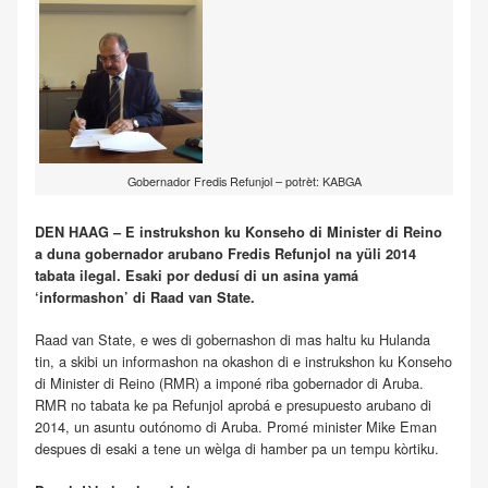
Gobernador Fredis Refunjol – potrèt: KABGA
DEN HAAG – E instrukshon ku Konseho di Minister di Reino
a duna gobernador arubano Fredis Refunjol na yüli 2014
tabata ilegal. Esaki por dedusí di un asina yamá
‘informashon’ di Raad van State.
Raad van State, e wes di gobernashon di mas haltu ku Hulanda
tin, a skibi un informashon na okashon di e instrukshon ku Konseho
di Minister di Reino (RMR) a imponé riba gobernador di Aruba.
RMR no tabata ke pa Refunjol aprobá e presupuesto arubano di
2014, un asuntu outónomo di Aruba. Promé minister Mike Eman
despues di esaki a tene un wèlga di hamber pa un tempu kòrtiku.