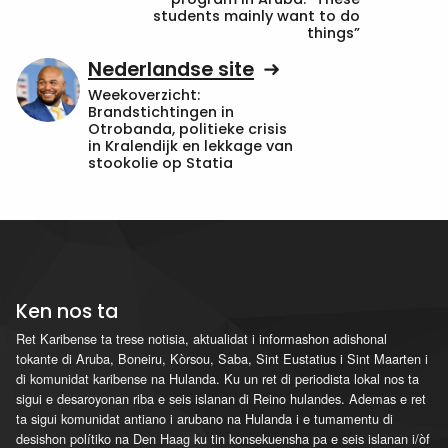
students mainly want to do
things”
Nederlandse site
Weekoverzicht:
Brandstichtingen in
Otrobanda, politieke crisis
in Kralendijk en lekkage van
stookolie op Statia
Ken nos ta
Ret Karibense ta trese notisia, aktualidat i informashon adishonal
tokante di Aruba, Boneiru, Kòrsou, Saba, Sint Eustatius i Sint Maarten i
di komunidat karibense na Hulanda. Ku un ret di periodista lokal nos ta
sigui e desaroyonan riba e seis islanan di Reino hulandes. Ademas e ret
ta sigui komunidat antiano i arubano na Hulanda i e tumamentu di
desishon polítiko na Den Haag ku tin konsekuensha pa e seis islanan i/òf