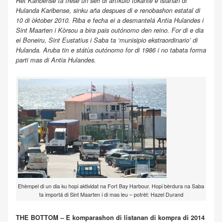
Ret Karibense ta trese un seri di artíkulo tokante e islanan di
Hulanda Karibense, sinku aña despues di e renobashon estatal di
10 di òktober 2010. Riba e fecha ei a desmantelá Antia Hulandes i
Sint Maarten i Kòrsou a bira pais outónomo den reino. For di e dia
ei Boneiru, Sint Eustatius i Saba ta ‘munisipio ekstraordinario’ di
Hulanda. Aruba tin e státùs outónomo for di 1986 i no tabata forma
parti mas di Antia Hulandes.
Ehèmpel di un dia ku hopi aktividat na Fort Bay Harbour. Hopi bèrdura na Saba
ta importá di Sint Maarten i di mas leu – potrèt: Hazel Durand
THE BOTTOM – E komparashon di listanan di kompra di 2014