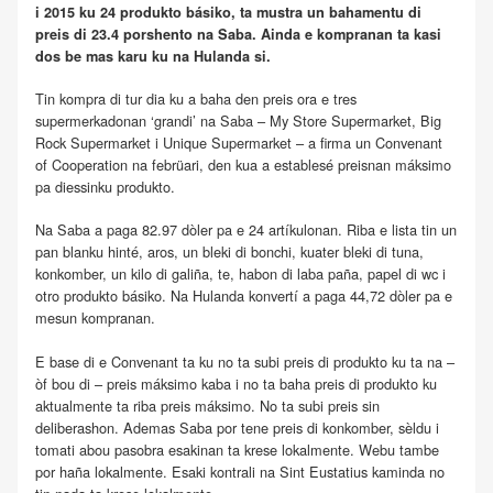
i 2015 ku 24 produkto básiko, ta mustra un bahamentu di
preis di 23.4 porshento na Saba. Ainda e kompranan ta kasi
dos be mas karu ku na Hulanda si.
Tin kompra di tur dia ku a baha den preis ora e tres
supermerkadonan ‘grandi’ na Saba – My Store Supermarket, Big
Rock Supermarket i Unique Supermarket – a firma un Convenant
of Cooperation na febrüari, den kua a establesé preisnan máksimo
pa diessinku produkto.
Na Saba a paga 82.97 dòler pa e 24 artíkulonan. Riba e lista tin un
pan blanku hinté, aros, un bleki di bonchi, kuater bleki di tuna,
konkomber, un kilo di galiña, te, habon di laba paña, papel di wc i
otro produkto básiko. Na Hulanda konvertí a paga 44,72 dòler pa e
mesun kompranan.
E base di e Convenant ta ku no ta subi preis di produkto ku ta na –
òf bou di – preis máksimo kaba i no ta baha preis di produkto ku
aktualmente ta riba preis máksimo. No ta subi preis sin
deliberashon. Ademas Saba por tene preis di konkomber, sèldu i
tomati abou pasobra esakinan ta krese lokalmente. Webu tambe
por haña lokalmente. Esaki kontrali na Sint Eustatius kaminda no