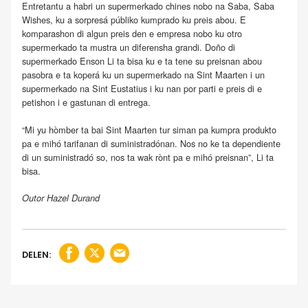
Entretantu a habri un supermerkado chines nobo na Saba, Saba
Wishes, ku a sorpresá públiko kumprado ku preis abou. E
komparashon di algun preis den e empresa nobo ku otro
supermerkado ta mustra un diferensha grandi. Doño di
supermerkado Enson Li ta bisa ku e ta tene su preisnan abou
pasobra e ta koperá ku un supermerkado na Sint Maarten i un
supermerkado na Sint Eustatius i ku nan por parti e preis di e
petishon i e gastunan di entrega.
“Mi yu hòmber ta bai Sint Maarten tur siman pa kumpra produkto
pa e mihó tarifanan di suministradónan. Nos no ke ta dependiente
di un suministradó so, nos ta wak rònt pa e mihó preisnan”, Li ta
bisa.
Outor Hazel Durand
DELEN: