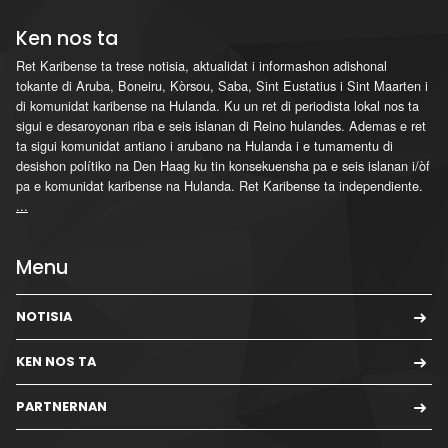
Ken nos ta
Ret Karibense ta trese notisia, aktualidat i informashon adishonal
tokante di Aruba, Boneiru, Kòrsou, Saba, Sint Eustatius i Sint Maarten i
di komunidat karibense na Hulanda. Ku un ret di periodista lokal nos ta
sigui e desaroyonan riba e seis islanan di Reino hulandes. Ademas e ret
ta sigui komunidat antiano i arubano na Hulanda i e tumamentu di
desishon polítiko na Den Haag ku tin konsekuensha pa e seis islanan i/òf
pa e komunidat karibense na Hulanda. Ret Karibense ta independiente.
...
Menu
NOTISIA
KEN NOS TA
PARTNERNAN