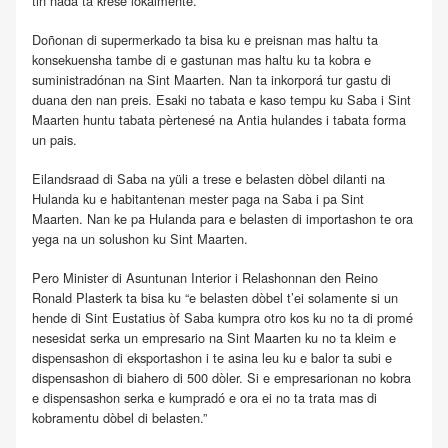
tin nada ta krese lokalmente.
Doñonan di supermerkado ta bisa ku e preisnan mas haltu ta
konsekuensha tambe di e gastunan mas haltu ku ta kobra e
suministradónan na Sint Maarten. Nan ta inkorporá tur gastu di
duana den nan preis. Esaki no tabata e kaso tempu ku Saba i Sint
Maarten huntu tabata pèrtenesé na Antia hulandes i tabata forma
un pais.
Eilandsraad di Saba na yüli a trese e belasten dòbel dilanti na
Hulanda ku e habitantenan mester paga na Saba i pa Sint
Maarten. Nan ke pa Hulanda para e belasten di importashon te ora
yega na un solushon ku Sint Maarten.
Pero Minister di Asuntunan Interior i Relashonnan den Reino
Ronald Plasterk ta bisa ku “e belasten dòbel t’ei solamente si un
hende di Sint Eustatius òf Saba kumpra otro kos ku no ta di promé
nesesidat serka un empresario na Sint Maarten ku no ta kleim e
dispensashon di eksportashon i te asina leu ku e balor ta subi e
dispensashon di biahero di 500 dòler. Si e empresarionan no kobra
e dispensashon serka e kumpradó e ora ei no ta trata mas di
kobramentu dòbel di belasten.”