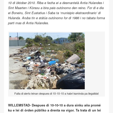
10 di òktober 2010. Riba e fecha ei a desmantelá Antia Hulandes i
Sint Maarten i Kòrsou a bira pais outónomo den reino. For di e dia
ei Boneiru, Sint Eustatius i Saba ta ‘munisipio ekstraordinario’ di
Hulanda. Aruba tin e státùs outónomo for di 1986 i no tabata forma
parti mas di Antia Hulandes.
Falta di sierto leinan despues di 10-10-10 a habri kaminda pa ilegalidat
WILLEMSTAD- Despues di 10-10-10 a dura sinku aña promé
ku e lei di órden públiko a drenta na vigor. Ta trata di un lei