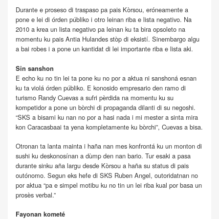
Durante e proseso di traspaso pa pais Kòrsou, eróneamente a
pone e lei di órden públiko i otro leinan riba e lista negativo. Na
2010 a krea un lista negativo pa leinan ku ta bira opsoleto na
momentu ku pais Antia Hulandes stòp di eksistí. Sinembargo algu
a bai robes i a pone un kantidat di lei importante riba e lista aki.
Sin sanshon
E echo ku no tin lei ta pone ku no por a aktua ni sanshoná esnan
ku ta violá órden públiko. E konosido empresario den ramo di
turismo Randy Cuevas a sufri pèrdida na momentu ku su
kompetidor a pone un bòrchi di propaganda dilanti di su negoshi.
“SKS a bisami ku nan no por a hasi nada i mi mester a sinta mira
kon Caracasbaai ta yena kompletamente ku bòrchi”, Cuevas a bisa.
Otronan ta lanta mainta i haña nan mes konfrontá ku un monton di
sushi ku deskonosínan a dùmp den nan bario. Tur esaki a pasa
durante sinku aña largu desde Kòrsou a haña su status di pais
outónomo. Segun eks hefe di SKS Ruben Angel, outoridatnan no
por aktua “pa e simpel motibu ku no tin un lei riba kual por basa un
prosès verbal.”
Fayonan kometé