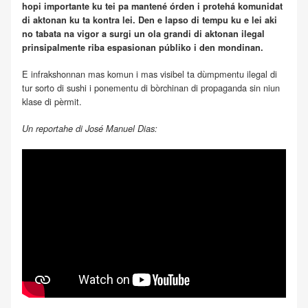
hopi importante ku tei pa mantené órden i protehá komunidat
di aktonan ku ta kontra lei. Den e lapso di tempu ku e lei aki
no tabata na vigor a surgi un ola grandi di aktonan ilegal
prinsipalmente riba espasionan públiko i den mondinan.
E infrakshonnan mas komun i mas visibel ta dùmpmentu ilegal di
tur sorto di sushi i ponementu di bòrchinan di propaganda sin niun
klase di pèrmit.
Un reportahe di José Manuel Dias: