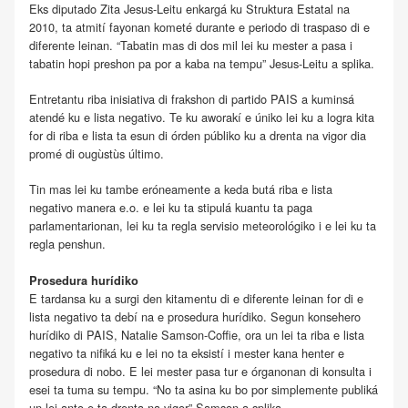
Eks diputado Zita Jesus-Leitu enkargá ku Struktura Estatal na
2010, ta atmití fayonan kometé durante e periodo di traspaso di e
diferente leinan. “Tabatin mas di dos mil lei ku mester a pasa i
tabatin hopi preshon pa por a kaba na tempu” Jesus-Leitu a splika.
Entretantu riba inisiativa di frakshon di partido PAIS a kuminsá
atendé ku e lista negativo. Te ku aworakí e úniko lei ku a logra kita
for di riba e lista ta esun di órden públiko ku a drenta na vigor dia
promé di ougùstùs último.
Tin mas lei ku tambe eróneamente a keda butá riba e lista
negativo manera e.o. e lei ku ta stipulá kuantu ta paga
parlamentarionan, lei ku ta regla servisio meteorológiko i e lei ku ta
regla penshun.
Prosedura hurídiko
E tardansa ku a surgi den kitamentu di e diferente leinan for di e
lista negativo ta debí na e prosedura hurídiko. Segun konsehero
hurídiko di PAIS, Natalie Samson-Coffie, ora un lei ta riba e lista
negativo ta nifiká ku e lei no ta eksistí i mester kana henter e
prosedura di nobo. E lei mester pasa tur e órganonan di konsulta i
esei ta tuma su tempu. “No ta asina ku bo por simplemente publiká
un lei anto e ta drenta na vigor” Samson a splika.