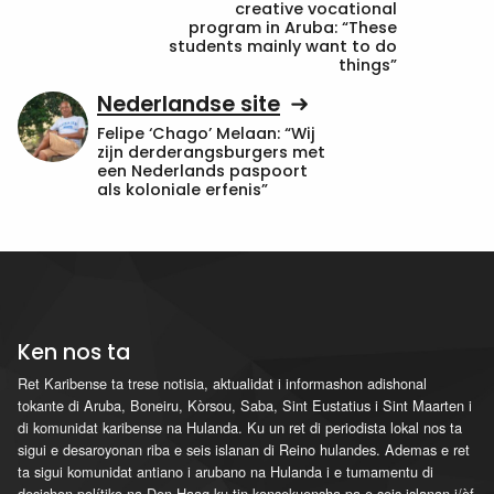
creative vocational
program in Aruba: “These
students mainly want to do
things”
Nederlandse site
Felipe ‘Chago’ Melaan: “Wij
zijn derderangsburgers met
een Nederlands paspoort
als koloniale erfenis”
Ken nos ta
Ret Karibense ta trese notisia, aktualidat i informashon adishonal
tokante di Aruba, Boneiru, Kòrsou, Saba, Sint Eustatius i Sint Maarten i
di komunidat karibense na Hulanda. Ku un ret di periodista lokal nos ta
sigui e desaroyonan riba e seis islanan di Reino hulandes. Ademas e ret
ta sigui komunidat antiano i arubano na Hulanda i e tumamentu di
desishon polítiko na Den Haag ku tin konsekuensha pa e seis islanan i/òf