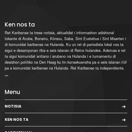
Ken nos ta
Ret Karibense ta trese notisia, aktualidat i informashon adishonal
tokante di Aruba, Boneiru, Kòrsou, Saba, Sint Eustatius i Sint Maarten i
di komunidat karibense na Hulanda. Ku un ret di periodista lokal nos ta
sigui e desaroyonan riba e seis islanan di Reino hulandes. Ademas e ret
ta sigui komunidat antiano i arubano na Hulanda i e tumamentu di
desishon polítiko na Den Haag ku tin konsekuensha pa e seis islanan i/òf
pa e komunidat karibense na Hulanda. Ret Karibense ta independiente.
...
Menu
NOTISIA
KEN NOS TA