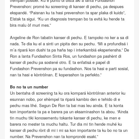
trempan posibel. Ku e punto di bista aki a lanta Fundashon
Prevenshon: promé ku screening di kanser di pechu, pa despues
ekspandé. “Paisnan ku ta hasi prevenshon ta spar plaka di kuido”,
Elstak ta sigui. “Ku un diagnosis trempan bo ta evitá ku hende ta
bira malu òf muri mes.”
Angeline de Ron tabatin kanser di pechu. E tampoko no ker a sa di
nada. Te dia ku el a sinti un pipita den su pechu. “Mi a profundisá i
m’a ripará kon dushi ta pa haña tep i interkambiá eksperiensha.” De
Ron a lanta Fundashon Sinta Ros, un fundashon pa pashènt di
kanser di pechu pa sostené otro. E ta enfatisá e papel di
Fundashon Prevenshon pa su fundashon. Nos ta hasi e parti sosial,
nan ta hasi e kòntròlnan. E koperashon ta perfekto.”
Bo no ta un number
Un bentaha di screening ta ku ora kompará kòntròlnan anterior ku
esunnan nobo, por ehèmpel ta ripará kambio den e tehido di e
pechu mas lihé. Segun De Ron ta bai mas leu ainda. E ta konta
kon importante ta pa e barera pa un eksaminashon ta abou. “Ainda
tin muchu tiki konosementu tokante kanser di pechu, ke men e
barera no mester ta muchu haltu. Tur dia mi tin hende muhé ku
kanser di pechu rònt di mi i mi sa kon importante ta ku bo no ta un
number. Na Prevenshon nan ta komprondé esaki.”