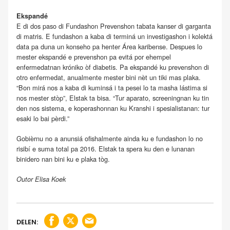
Ekspandé
E di dos paso di Fundashon Prevenshon tabata kanser di garganta
di matris. E fundashon a kaba di terminá un investigashon i kolektá
data pa duna un konseho pa henter Área karibense. Despues lo
mester ekspandé e prevenshon pa evitá por ehempel
enfermedatnan króniko òf diabetis. Pa ekspandé ku prevenshon di
otro enfermedat, anualmente mester bini nèt un tiki mas plaka.
“Bon mirá nos a kaba di kuminsá i ta pesei lo ta masha lástima si
nos mester stòp”, Elstak ta bisa. “Tur aparato, screeningnan ku tin
den nos sistema, e koperashonnan ku Kranshi i spesialistanan: tur
esaki lo bai pèrdi.”
Gobièrnu no a anunsiá ofishalmente ainda ku e fundashon lo no
risibí e suma total pa 2016. Elstak ta spera ku den e lunanan
binidero nan bini ku e plaka tòg.
Outor Elisa Koek
DELEN: