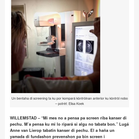
Un bentaha di screening ta ku por kompará kòntròlnan anterior ku kòntròl nobo
– potrèt: Elisa Koek
WILLEMSTAD – “Mi mes no a pensa pa screen riba kanser di
pechu. M’a pensa ku mi lo ripará si algu no tabata bon.” Lugá
Anne van Lierop tabatin kanser di pechu. El a haña un
yamada di fundashon prevenshon pa bin screen i