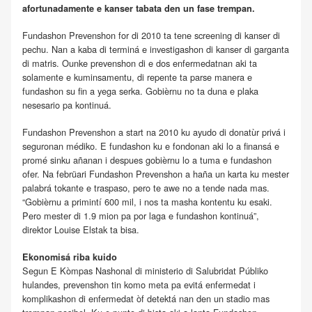
afortunadamente e kanser tabata den un fase trempan.
Fundashon Prevenshon for di 2010 ta tene screening di kanser di
pechu. Nan a kaba di terminá e investigashon di kanser di garganta
di matris. Ounke prevenshon di e dos enfermedatnan aki ta
solamente e kuminsamentu, di repente ta parse manera e
fundashon su fin a yega serka. Gobièrnu no ta duna e plaka
nesesario pa kontinuá.
Fundashon Prevenshon a start na 2010 ku ayudo di donatùr privá i
seguronan médiko. E fundashon ku e fondonan aki lo a finansá e
promé sinku añanan i despues gobièrnu lo a tuma e fundashon
ofer. Na febrüari Fundashon Prevenshon a haña un karta ku mester
palabrá tokante e traspaso, pero te awe no a tende nada mas.
“Gobièrnu a primintí 600 mil, i nos ta masha kontentu ku esaki.
Pero mester di 1.9 mion pa por laga e fundashon kontinuá”,
direktor Louise Elstak ta bisa.
Ekonomisá riba kuido
Segun E Kòmpas Nashonal di ministerio di Salubridat Públiko
hulandes, prevenshon tin komo meta pa evitá enfermedat i
komplikashon di enfermedat òf detektá nan den un stadio mas