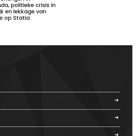
a, politieke crisis in
jk en lekkage van
e op Statia