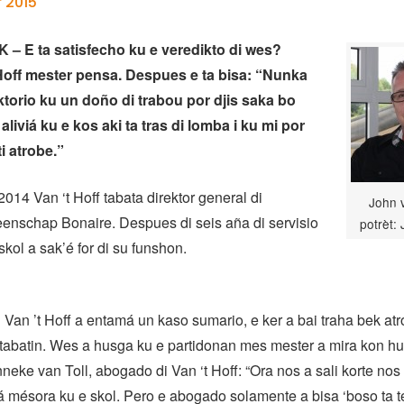
 2015
 E ta satisfecho ku e veredikto di wes?
Hoff mester pensa. Despues e ta bisa: “Nunka
aktorio ku un doño di trabou por djis saka bo
 aliviá ku e kos aki ta tras di lomba i ku mi por
i atrobe.”
2014 Van ‘t Hoff tabata direktor general di
John v
nschap Bonaire. Despues di seis aña di servisio
potrèt:
 skol a sak’é for di su funshon.
 Van ’t Hoff a entamá un kaso sumario, e ker a bai traha bek at
tabatin. Wes a husga ku e partidonan mes mester a mira kon hu
Anneke van Toll, abogado di Van ‘t Hoff: “Ora nos a sali korte no
rá mésora ku e skol. Pero e abogado solamente a bisa ‘boso ta t