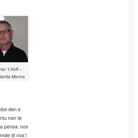
an ‘t Hoff –
 Janita Monna
robe den e
ntu nan ta
s a pensa: nos
ende di nos’i