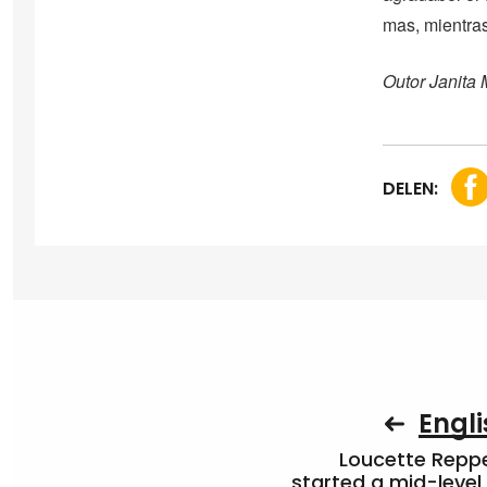
mas, mientras
Outor Janita
DELEN:
Engli
Loucette Rep
started a mid-level