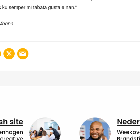
 ku semper mi tabata gusta einan.”
 Monna
sh site
Neder
penhagen
Weekove
 creative
Brandsti