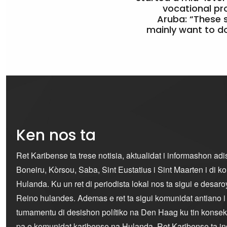
vocational pr
Aruba: “These 
mainly want to do
Ken nos ta
Ret Karibense ta trese notisia, aktualidat i informashon ad
Boneiru, Kòrsou, Saba, Sint Eustatius i Sint Maarten i di 
Hulanda. Ku un ret di periodista lokal nos ta sigui e desaro
Reino hulandes. Ademas e ret ta sigui komunidat antiano 
tumamentu di desishon polítiko na Den Haag ku tin konseku
pa e komunidat karibense na Hulanda. Ret Karibense ta i