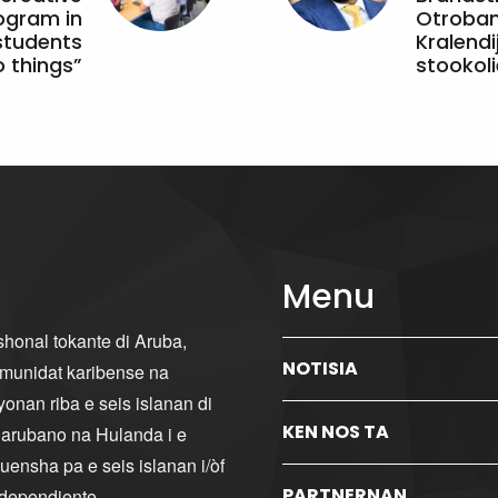
ogram in
Otroband
students
Kralendi
 things”
stookoli
Menu
ishonal tokante di Aruba,
NOTISIA
komunidat karibense na
yonan riba e seis islanan di
KEN NOS TA
i arubano na Hulanda i e
ensha pa e seis islanan i/òf
PARTNERNAN
ndependiente.
...