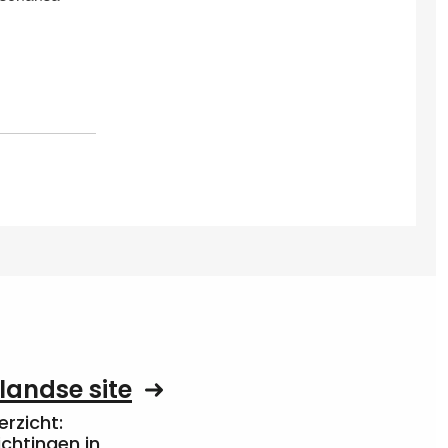
landse site
rzicht:
chtingen in