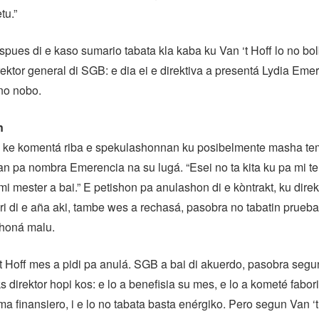
tu.”
spues di e kaso sumario tabata kla kaba ku Van ‘t Hoff lo no bo
rektor general di SGB: e dia ei e direktiva a presentá Lydia Em
ino nobo.
n
no ke komentá riba e spekulashonnan ku posibelmente masha t
an pa nombra Emerencia na su lugá. “Esei no ta kita ku pa mi t
 mi mester a bai.” E petishon pa anulashon di e kòntrakt, ku dire
ri di e aña aki, tambe wes a rechasá, pasobra no tabatin prueba
shoná malu.
‘t Hoff mes a pidi pa anulá. SGB a bai di akuerdo, pasobra segu
 direktor hopi kos: e lo a benefisia su mes, e lo a kometé fabori
a finansiero, i e lo no tabata basta enérgiko. Pero segun Van ‘t