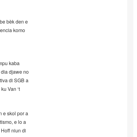
lbe bèk den e
erencia komo
empu kaba
e dia djawe no
ktiva di SGB a
 ku Van ‘t
n e skol por a
tismo, e lo a
 Hoff niun di