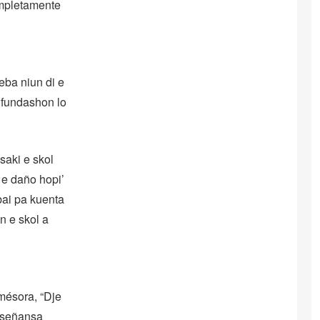
ompletamente
eba niun di e
 fundashon lo
saki e skol
 e daño hopi’
bai pa kuenta
n e skol a
 mésora, “Dje
enseñansa