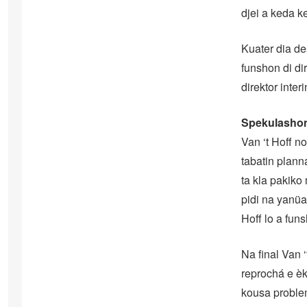
djei a keda ke
Kuater dia de
funshon di di
direktor inter
Spekulasho
Van ‘t Hoff 
tabatin plann
ta kla pakiko
pidi na yanüa
Hoff lo a fun
Na final Van 
reprochá e èks
kousa problem