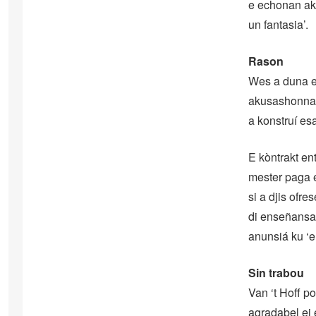
e echonan aki
un fantasia’.
Rason
Wes a duna e 
akusashonnan.
a konstruí es
E kòntrakt en
mester paga e
si a djis ofr
di enseñansa,
anunsiá ku ‘e
Sin trabou
Van ‘t Hoff p
agradabel ei 