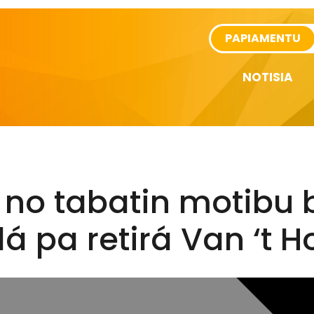
rtikel
PAPIAMENTU
NOTISIA
 no tabatin motibu 
á pa retirá Van ‘t Ho