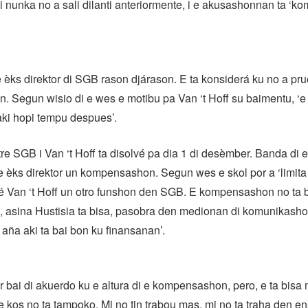
 nunka no a sali dilanti anteriormente, i e akusashonnan ta ‘k
èks direktor di SGB rason djárason. E ta konsiderá ku no a pru
 Segun wisio di e wes e motibu pa Van ‘t Hoff su baimentu, ‘e
aki hopi tempu despues’.
tre SGB i Van ‘t Hoff ta disolvé pa dia 1 di desèmber. Banda di e
 èks direktor un kompensashon. Segun wes e skol por a ‘limita
esé Van ‘t Hoff un otro funshon den SGB. E kompensashon no ta 
 asina Hustisia ta bisa, pasobra den medionan di komunikasho
 aña aki ta bai bon ku finansanan’.
or bai di akuerdo ku e altura di e kompensashon, pero, e ta bisa
e kos no ta tampoko. Mi no tin trabou mas, mi no ta traha den 