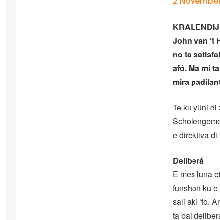
2 November
KRALENDIJK –
John van ‘t 
no ta satisf
afó. Ma mi ta
mira padilant
Te ku yüni di 
Scholengemee
e direktiva di
Deliberá
E mes luna ei
funshon ku e 
sali aki ‘fo. 
ta bai delibe