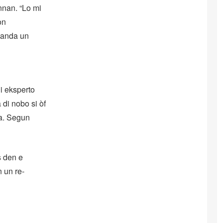
nnan. “Lo mi
on
manda un
i eksperto
 di nobo si òf
ia. Segun
s den e
n un re-