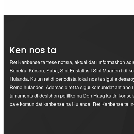
Ken nos ta
Ret Karibense ta trese notisia, aktualidat i informashon ad
Boneiru, Kòrsou, Saba, Sint Eustatius i Sint Maarten i di 
Hulanda. Ku un ret di periodista lokal nos ta sigui e desaro
Reino hulandes. Ademas e ret ta sigui komunidat antiano 
tumamentu di desishon polítiko na Den Haag ku tin konseku
pa e komunidat karibense na Hulanda. Ret Karibense ta i