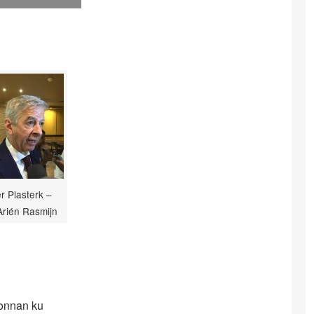
er Plasterk –
 Arién Rasmijn
honnan ku