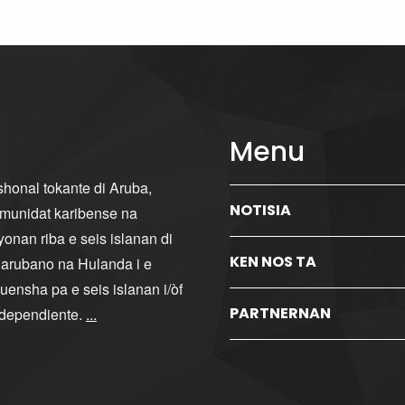
Menu
ishonal tokante di Aruba,
NOTISIA
komunidat karibense na
yonan riba e seis islanan di
KEN NOS TA
i arubano na Hulanda i e
ensha pa e seis islanan i/òf
PARTNERNAN
ndependiente.
...