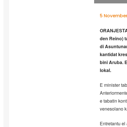
5 November
ORANJESTAD 
den Reino) t
di Asuntunan
kantidat kre
bini Aruba. 
lokal.
E minister tab
Anteriorment
e tabatin kon
venesolano ku
Entretantu el