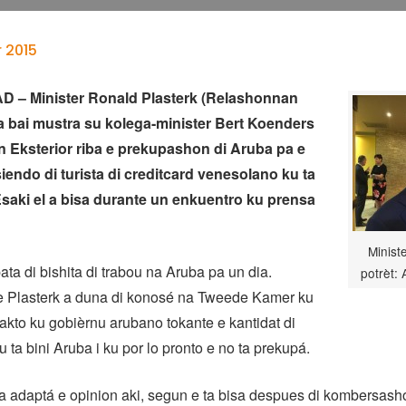
 2015
– Minister Ronald Plasterk (Relashonnan
a bai mustra su kolega-minister Bert Koenders
 Eksterior riba e prekupashon di Aruba pa e
siendo di turista di creditcard venesolano ku ta
Esaki el a bisa durante un enkuentro ku prensa
Minist
ata di bishita di trabou na Aruba pa un dia.
potrèt:
e Plasterk a duna di konosé na Tweede Kamer ku
takto ku gobièrnu arubano tokante e kantidat di
 ta bini Aruba i ku por lo pronto e no ta prekupá.
 a adaptá e opinion aki, segun e ta bisa despues di kombersas