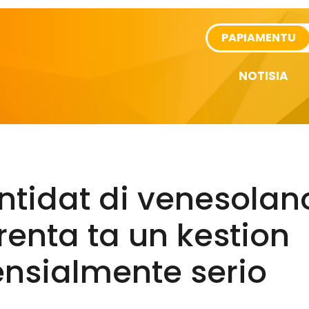
rtikel
PAPIAMENTU
NOTISIA
ntidat di venesolan
renta ta un kestion
ensialmente serio