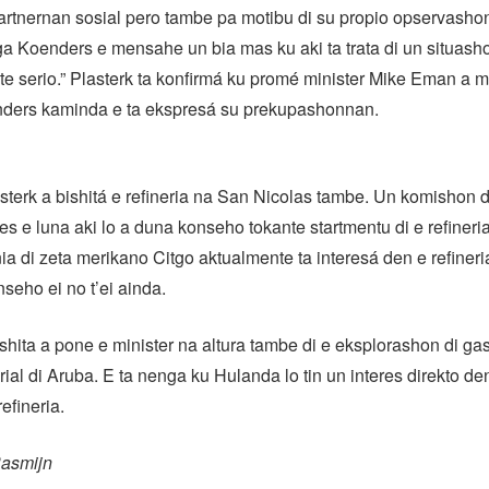
partnernan sosial pero tambe pa motibu di su propio opservasho
a Koenders e mensahe un bia mas ku aki ta trata di un situash
e serio.” Plasterk ta konfirmá ku promé minister Mike Eman a 
nders kaminda e ta ekspresá su prekupashonnan.
terk a bishitá e refineria na San Nicolas tambe. Un komishon d
es e luna aki lo a duna konseho tokante startmentu di e refineria
a di zeta merikano Citgo aktualmente ta interesá den e refiner
nseho ei no t’ei ainda.
shita a pone e minister na altura tambe di e eksplorashon di ga
rial di Aruba. E ta nenga ku Hulanda lo tin un interes direkto de
refineria.
Rasmijn