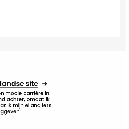
landse site
een mooie carrière in
nd achter, omdat ik
at ik mijn eiland iets
uggeven’