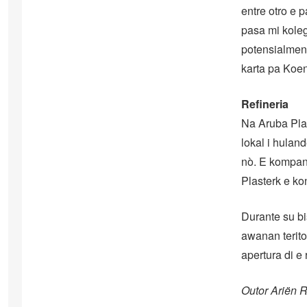
entre otro e 
pasa mi koleg
potensialment
karta pa Koe
Refineria
Na Aruba Plas
lokal i huland
nò. E kompani
Plasterk e ko
Durante su bi
awanan terito
apertura di e 
Outor Ariën 