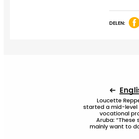
DELEN:
Engli
Loucette Rep
started a mid-level
vocational pr
Aruba: “These 
mainly want to do