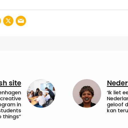
sh site
Neder
penhagen
‘Ik liet 
 creative
Nederla
ogram in
geloof d
students
kan ter
 things”