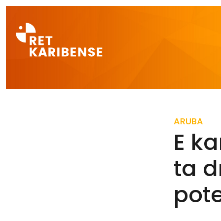
Direct naar a
ARUBA
E ka
ta d
pot