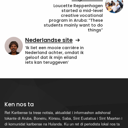
Loucette Reppenhagen
started a mid-level
creative vocational
program in Aruba: “These
students mainly want to do
things”
Nederlandse site
‘Ik liet een mooie carrière in
Nederland achter, omdat ik
geloof dat ik mijn eiland
iets kan teruggeven’
Ken nos ta
Ret Karibense ta trese notisia, aktualidat i informashon adishonal
tokante di Aruba, Boneiru, Kòrsou, Saba, Sint Eustatius i Sint Maarten i
di komunidat karibense na Hulanda. Ku un ret di periodista lokal nos ta