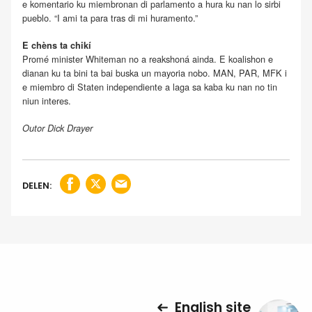
e komentario ku miembronan di parlamento a hura ku nan lo sirbi
pueblo. “I ami ta para tras di mi huramento.”
E chèns ta chikí
Promé minister Whiteman no a reakshoná ainda. E koalishon e
dianan ku ta bini ta bai buska un mayoria nobo. MAN, PAR, MFK i
e miembro di Staten independiente a laga sa kaba ku nan no tin
niun interes.
Outor Dick Drayer
DELEN:
English site