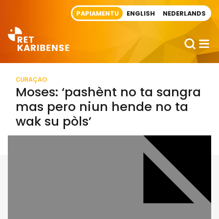
Direct naar artikel
PAPIAMENTU
ENGLISH
NEDERLANDS
CURAÇAO
Moses: ‘pashènt no ta sangra
mas pero niun hende no ta
wak su pòls’