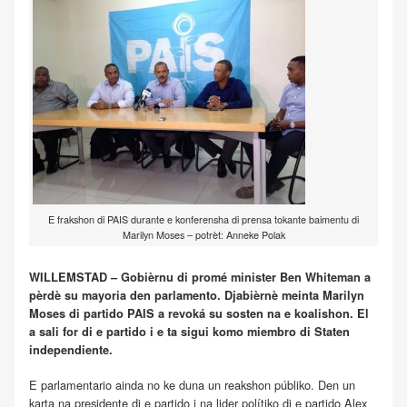
E frakshon di PAIS durante e konferensha di prensa tokante baimentu di
Marilyn Moses – potrèt: Anneke Polak
WILLEMSTAD – Gobièrnu di promé minister Ben Whiteman a
pèrdè su mayoria den parlamento. Djabièrnè meinta Marilyn
Moses di partido PAIS a revoká su sosten na e koalishon. El
a sali for di e partido i e ta sigui komo miembro di Staten
independiente.
E parlamentario ainda no ke duna un reakshon públiko. Den un
karta na presidente di e partido i na lider polítiko di e partido Alex