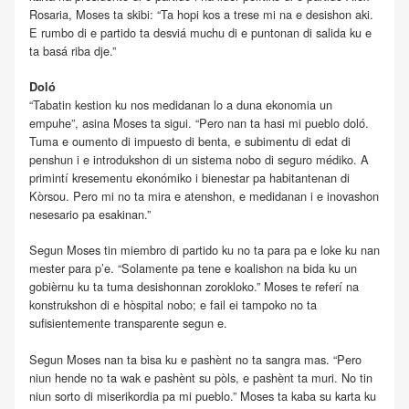
Rosaria, Moses ta skibi: “Ta hopi kos a trese mi na e desishon aki.
E rumbo di e partido ta desviá muchu di e puntonan di salida ku e
ta basá riba dje.”
Doló
“Tabatin kestion ku nos medidanan lo a duna ekonomia un
empuhe”, asina Moses ta sigui. “Pero nan ta hasi mi pueblo doló.
Tuma e oumento di impuesto di benta, e subimentu di edat di
penshun i e introdukshon di un sistema nobo di seguro médiko. A
primintí kresementu ekonómiko i bienestar pa habitantenan di
Kòrsou. Pero mi no ta mira e atenshon, e medidanan i e inovashon
nesesario pa esakinan.”
Segun Moses tin miembro di partido ku no ta para pa e loke ku nan
mester para p’e. “Solamente pa tene e koalishon na bida ku un
gobièrnu ku ta tuma desishonnan zorokloko.” Moses te referí na
konstrukshon di e hòspital nobo; e fail ei tampoko no ta
sufisientemente transparente segun e.
Segun Moses nan ta bisa ku e pashènt no ta sangra mas. “Pero
niun hende no ta wak e pashènt su pòls, e pashènt ta muri. No tin
niun sorto di miserikordia pa mi pueblo.” Moses ta kaba su karta ku