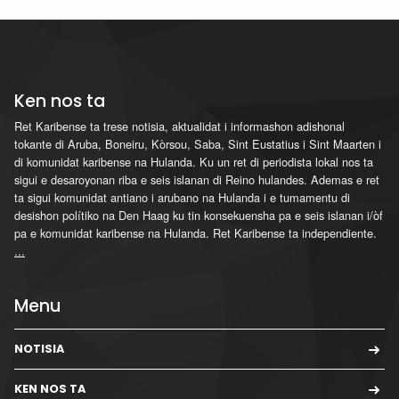
Ken nos ta
Ret Karibense ta trese notisia, aktualidat i informashon adishonal
tokante di Aruba, Boneiru, Kòrsou, Saba, Sint Eustatius i Sint Maarten i
di komunidat karibense na Hulanda. Ku un ret di periodista lokal nos ta
sigui e desaroyonan riba e seis islanan di Reino hulandes. Ademas e ret
ta sigui komunidat antiano i arubano na Hulanda i e tumamentu di
desishon polítiko na Den Haag ku tin konsekuensha pa e seis islanan i/òf
pa e komunidat karibense na Hulanda. Ret Karibense ta independiente.
...
Menu
NOTISIA
KEN NOS TA