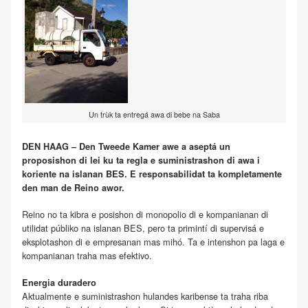
Un trùk ta entregá awa di bebe na Saba
DEN HAAG – Den Tweede Kamer awe a aseptá un
proposishon di lei ku ta regla e suministrashon di awa i
koriente na islanan BES. E responsabilidat ta kompletamente
den man de Reino awor.
Reino no ta kibra e posishon di monopolio di e kompanianan di
utilidat públiko na islanan BES, pero ta primintí di supervisá e
eksplotashon di e empresanan mas mihó. Ta e intenshon pa laga e
kompanianan traha mas efektivo.
Energia duradero
Aktualmente e suministrashon hulandes karibense ta traha riba