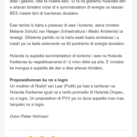
disel i gasolio, loke ta masha karu. Si ta na gobièrnu hulandes den
e añanan binidero mitar di e suministrashon di energia na islanan
BES mester bini di fuentenan duradero.
Esei tambe lo baha e preisnan di awa i koriente, asina minister
Melanie Schultz van Haegen (Infrastruktura i Medio Ambiente) ta
ferwagt. Diferente partido no ta haña esaki basta ambisioso i a
insistí pa no keda solamente na 50 porshento di energia duradero.
Hulanda ta supsidiá suministrashon di koriente i awa na Hulanda
Karibense ku respektivamente 6 i 2 mion dòler pa aña. E minister
ke mengua e supsidia aki den e dies añanan binidero.
Proposishonnan ku no a logra
Un moshon di Roelof van Laar (PvdA) pa hasi e tarifanan na
Hulanda Karibense igual na e tarifa promedio di Hulanda Oropeo,
no a logra. Un proposishon di PVV pa no duna supsidia mes mas,
tampoko no a logra.
Outor Pieter Hofmann