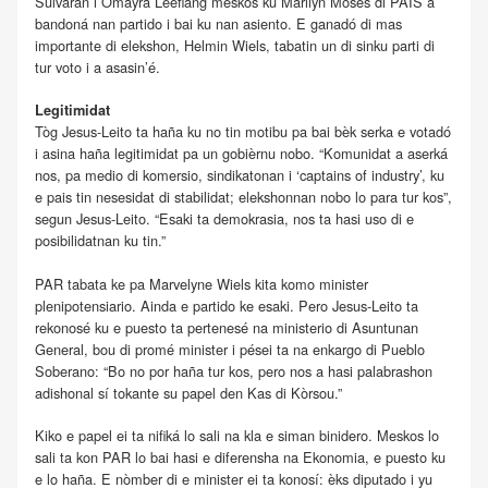
Sulvaran i Omayra Leeflang meskos ku Marilyn Moses di PAIS a
bandoná nan partido i bai ku nan asiento. E ganadó di mas
importante di elekshon, Helmin Wiels, tabatin un di sinku parti di
tur voto i a asasin’é.
Legitimidat
Tòg Jesus-Leito ta haña ku no tin motibu pa bai bèk serka e votadó
i asina haña legitimidat pa un gobièrnu nobo. “Komunidat a aserká
nos, pa medio di komersio, sindikatonan i ‘captains of industry’, ku
e pais tin nesesidat di stabilidat; elekshonnan nobo lo para tur kos”,
segun Jesus-Leito. “Esaki ta demokrasia, nos ta hasi uso di e
posibilidatnan ku tin.”
PAR tabata ke pa Marvelyne Wiels kita komo minister
plenipotensiario. Ainda e partido ke esaki. Pero Jesus-Leito ta
rekonosé ku e puesto ta pertenesé na ministerio di Asuntunan
General, bou di promé minister i pései ta na enkargo di Pueblo
Soberano: “Bo no por haña tur kos, pero nos a hasi palabrashon
adishonal sí tokante su papel den Kas di Kòrsou.”
Kiko e papel ei ta nifiká lo sali na kla e siman binidero. Meskos lo
sali ta kon PAR lo bai hasi e diferensha na Ekonomia, e puesto ku
e lo haña. E nòmber di e minister ei ta konosí: èks diputado i yu