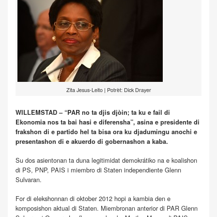
Zita Jesus-Leito | Potrèt: Dick Drayer
WILLEMSTAD – “PAR no ta djis djòin; ta ku e fail di
Ekonomia nos ta bai hasi e diferensha”, asina e presidente di
frakshon di e partido hel ta bisa ora ku djadumingu anochi e
presentashon di e akuerdo di gobernashon a kaba.
Su dos asientonan ta duna legitimidat demokrátiko na e koalishon
di PS, PNP, PAIS i miembro di Staten independiente Glenn
Sulvaran.
For di elekshonnan di oktober 2012 hopi a kambia den e
komposishon aktual di Staten. Miembronan anterior di PAR Glenn