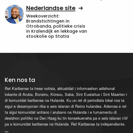
Nederlandse site
Weekoverzicht:
Brandstichtingen in
Otrobanda, politieke crisis
in Kralendijk en lekkage van
stookolie op Statia
Ken nos ta
Ret Karibense ta trese notisia, aktualidat i informashon adishonal
tokante di Aruba, Boneiru, Kòrsou, Saba, Sint Eustatius i Sint Maarten i
di komunidat karibense na Hulanda. Ku un ret di periodista lokal nos ta
sigui e desaroyonan riba e seis islanan di Reino hulandes. Ademas e ret
ta sigui komunidat antiano i arubano na Hulanda i e tumamentu di
desishon polítiko na Den Haag ku tin konsekuensha pa e seis islanan i/òf
pa e komunidat karibense na Hulanda. Ret Karibense ta independiente.
...