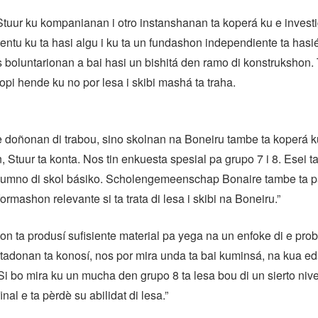
Stuur ku kompanianan i otro instanshanan ta koperá ku e invest
entu ku ta hasi algu i ku ta un fundashon independiente ta has
 boluntarionan a bai hasi un bishitá den ramo di konstrukshon.
pi hende ku no por lesa i skibi mashá ta traha.
 doñonan di trabou, sino skolnan na Boneiru tambe ta koperá k
, Stuur ta konta. Nos tin enkuesta spesial pa grupo 7 i 8. Esei t
lumno di skol básiko. Scholengemeenschap Bonaire tambe ta pa
formashon relevante si ta trata di lesa i skibi na Boneiru.”
on ta produsí sufisiente material pa yega na un enfoke di e pro
tadonan ta konosí, nos por mira unda ta bai kuminsá, na kua ed
Si bo mira ku un mucha den grupo 8 ta lesa bou di un sierto nive
final e ta pèrdè su abilidat di lesa.”