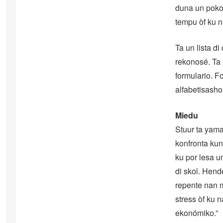
duna un poko 
tempu òf ku na
Ta un lista di
rekonosé. Ta 
formulario. F
alfabetisasho
Miedu
Stuur ta yama
konfronta ku
ku por lesa u
di skol. Hend
repente nan m
stress òf ku 
ekonómiko.”