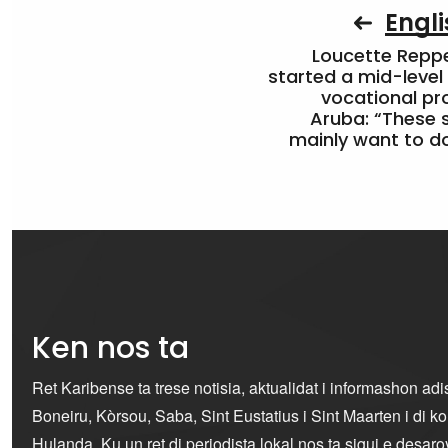
Engli
Loucette Rep
started a mid-level
vocational pr
Aruba: “These 
mainly want to do
Ken nos ta
Ret Karibense ta trese notisia, aktualidat i informashon ad
Boneiru, Kòrsou, Saba, Sint Eustatius i Sint Maarten i di 
Hulanda. Ku un ret di periodista lokal nos ta sigui e desaro