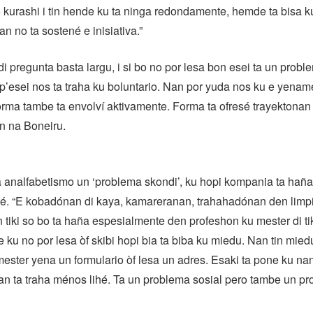
kurashi i tin hende ku ta ninga redondamente, hemde ta bisa ku
n no ta sostené e inisiativa.”
 di pregunta basta largu, i si bo no por lesa bon esei ta un probl
p’esei nos ta traha ku boluntario. Nan por yuda nos ku e yenam
orma tambe ta envolví aktivamente. Forma ta ofresé trayektonan
n na Boneiru.
 analfabetismo un ‘problema skondi’, ku hopi kompania ta hañ
né. “E kobadónan di kaya, kamareranan, trahahadónan den limp
n tiki so bo ta haña espesialmente den profeshon ku mester di t
e ku no por lesa òf skibi hopi bia ta biba ku miedu. Nan tin mied
ester yena un formulario òf lesa un adres. Esaki ta pone ku nan 
nan ta traha ménos lihé. Ta un problema sosial pero tambe un p