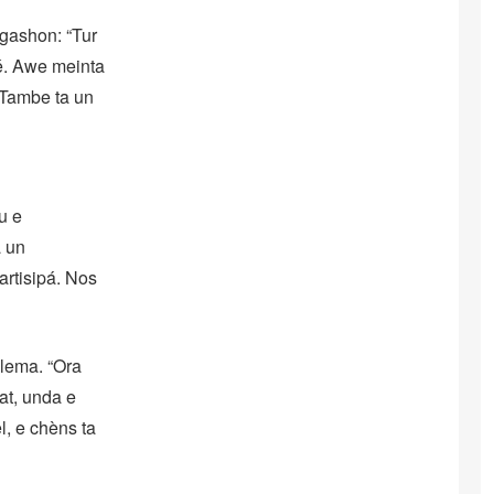
igashon: “Tur
ié. Awe meinta
 Tambe ta un
u e
a un
rtisipá. Nos
blema. “Ora
at, unda e
l, e chèns ta