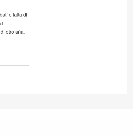
tí e falta di
 i
di otro aña.