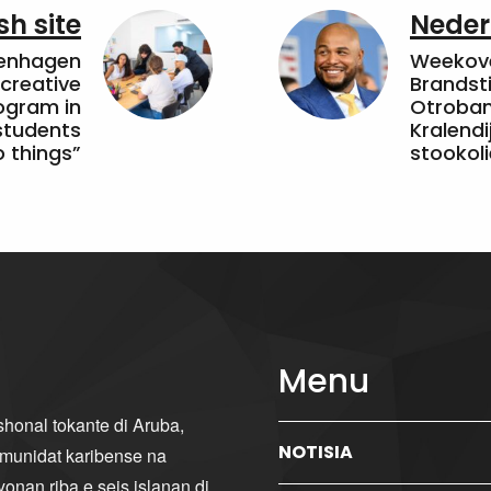
sh site
Neder
penhagen
Weekove
 creative
Brandsti
ogram in
Otroband
students
Kralendi
 things”
stookoli
Menu
ishonal tokante di Aruba,
NOTISIA
komunidat karibense na
yonan riba e seis islanan di