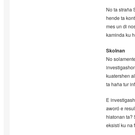
No ta straña 
hende ta kont
mes un di nos
kaminda ku ho
Skolnan
No solamente
investigashon
kuatershen a
ta haña tur in
E investigash
aworó e resul
hiatonan ta? 
eksistí ku na 