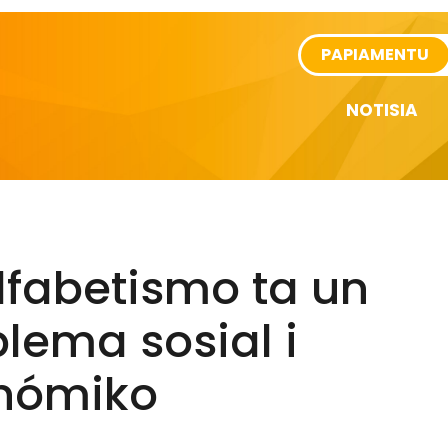
rtikel
PAPIAMENTU
NOTISIA
lfabetismo ta un
lema sosial i
nómiko