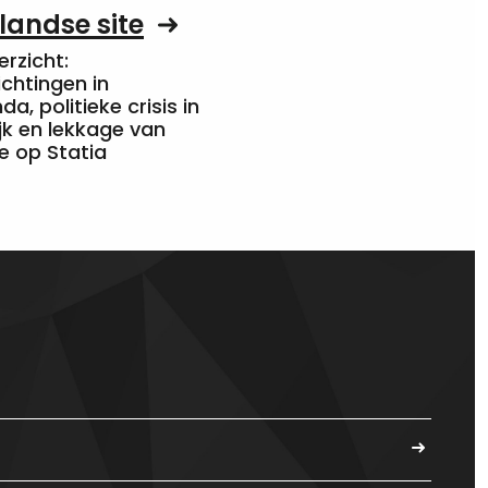
landse site
rzicht:
chtingen in
a, politieke crisis in
jk en lekkage van
e op Statia