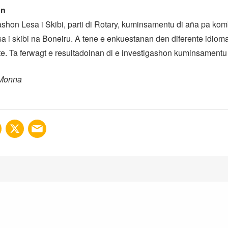
an
shon Lesa i Skibi, parti di Rotary, kuminsamentu di aña pa komba
esa i skibi na Boneiru. A tene e enkuestanan den diferente idioma
 Ta ferwagt e resultadoinan di e investigashon kuminsamentu 
 Monna