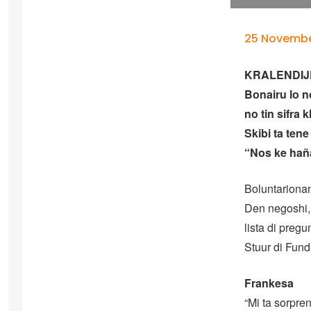
25 Novembe
KRALENDIJK 
Bonairu lo no
no tin sifra 
Skibi ta ten
“Nos ke haña
Boluntarionan
Den negoshi,
lista di preg
Stuur di Fund
Frankesa
“Mi ta sorpre