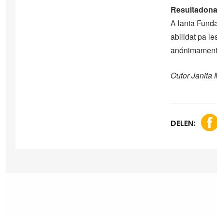
Resultadon
A lanta Funda
abilidat pa l
anónimamente.
Outor Janita
DELEN: