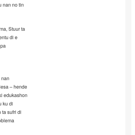
 nan no tin
ema, Stuur ta
entu di e
 pa
a nan
iesa – hende
iki edukashon
u ku di
ta sufri di
roblema