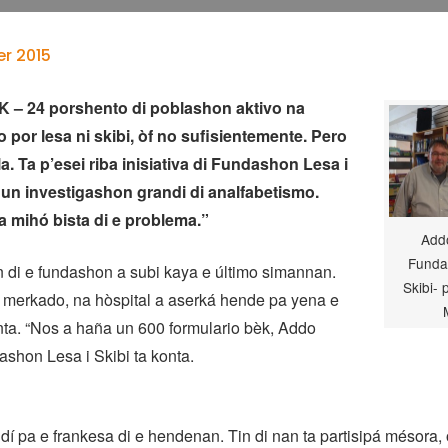
r 2015
– 24 porshento di poblashon aktivo na
 por lesa ni skibi, òf no sufisientemente. Pero
kla. Ta p’esei riba inisiativa di Fundashon Lesa i
e un investigashon grandi di analfabetismo.
 mihó bista di e problema.”
Addo
Funda
 di e fundashon a subi kaya e último simannan.
Skibi- 
 merkado, na hòspital a aserká hende pa yena e
unta. “Nos a haña un 600 formulario bèk, Addo
ashon Lesa i Skibi ta konta.
ndí pa e frankesa di e hendenan. Tin di nan ta partisipá mésora,