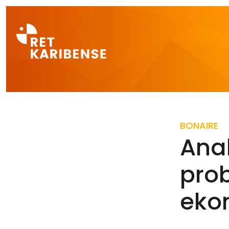
Direct naar a
BONAIRE
Ana
prob
eko