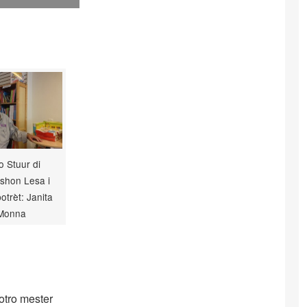
 Stuur di
shon Lesa i
potrèt: Janita
Monna
 otro mester