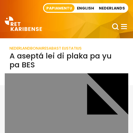
Direct naar artikel
PAPIAMENTU
ENGLISH
NEDERLANDS
NEDERLAND
BONAIRE
SABA
ST EUSTATIUS
A aseptá lei di plaka pa yu
pa BES