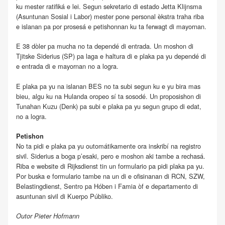
ku mester ratifiká e lei. Segun sekretario di estado Jetta Klijnsma
(Asuntunan Sosial i Labor) mester pone personal èkstra traha riba
e islanan pa por prosesá e petishonnan ku ta ferwagt di mayornan.
E 38 dòler pa mucha no ta dependé di entrada. Un moshon di
Tjitske Siderius (SP) pa laga e haltura di e plaka pa yu dependé di
e entrada di e mayornan no a logra.
E plaka pa yu na islanan BES no ta subi segun ku e yu bira mas
bieu, algu ku na Hulanda oropeo sí ta sosodé. Un proposishon di
Tunahan Kuzu (Denk) pa subi e plaka pa yu segun grupo di edat,
no a logra.
Petishon
No ta pidi e plaka pa yu outomátikamente ora inskribí na registro
sivil. Siderius a boga p’esaki, pero e moshon aki tambe a rechasá.
Riba e website di Rijksdienst tin un formulario pa pidi plaka pa yu.
Por buska e formulario tambe na un di e ofisinanan di RCN, SZW,
Belastingdienst, Sentro pa Hóben i Famia òf e departamento di
asuntunan sivil di Kuerpo Públiko.
Outor Pieter Hofmann