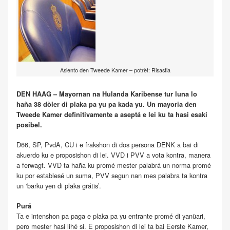
Asiento den Tweede Kamer – potrèt: Risastia
DEN HAAG – Mayornan na Hulanda Karibense tur luna lo
haña 38 dòler di plaka pa yu pa kada yu. Un mayoria den
Tweede Kamer definitivamente a aseptá e lei ku ta hasi esaki
posibel.
D66, SP, PvdA, CU i e frakshon di dos persona DENK a bai di
akuerdo ku e proposishon di lei. VVD i PVV a vota kontra, manera
a ferwagt. VVD ta haña ku promé mester palabrá un norma promé
ku por establesé un suma, PVV segun nan mes palabra ta kontra
un ‘barku yen di plaka grátis’.
Purá
Ta e intenshon pa paga e plaka pa yu entrante promé di yanüari,
pero mester hasi lihé si. E proposishon di lei ta bai Eerste Kamer,