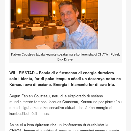
Fabien Cousteau tabata keynote speaker na e konferensha di CHATA | Potrèt:
Dick Drayer
WILLEMSTAD – Banda di e fuentenan di energia duradero
solo i bientu, for di poko tempu a añadí un desaroyo nobo na
Kòrsou: awa di oséano. Energia i friamentu for di awa friu.
Segun Fabien Cousteau, ñetu di e eksploradó di oséano
mundialmente famoso Jacques Cousteau, Korsou no por pèrmití su
mes di sigui e kurso konservativo aktual – basá riba energia di
kombustibel fòsil – mas.
Asina el a bisa djárason riba un konferensia di durabilidat ku
CHATA, bosero di e sektor di hospitality a organisá espesialmente.