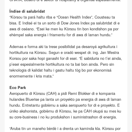
Índise di salubridat
“Kòrsou ta pará haltu riba e “Ocean Health Index”, Cousteau ta
bisa. E Indisé ei ta un sorto di Dow Jones Index pa salubridat di e
awa di oséano. “Esei ke men ku Kòrsou tin bon kondishon pa por
ehèmpel saka energia i friamentu for di awa di laman hundu.”
Ademas e forma aki ta trese posibilidat pa desaroyá agrikultura i
hortikultura na Kòrsou. Segun e oradó wespet dr. ing. Jan Westra
Korsou por saka hopi ganashi for di esei. “E sabiduria no t’ei ainda,
p’esei espesialmente hortikultura no ta bai bon ainda. Pero sin
teknologia di kalidat haltu i gastu haltu tòg bo por ekonomisá
enormemente i kria mata.”
Eco Park
Aeropuerto di Kòrsou (CAH) a pidi Remi Blokker di e kompania
hulandes Bluerise pa lanta un proyekto pa energia di awa di laman
hundu. Entretantu gobièrnu a saka aeropuerto for di e proyekto. E
úniko akshonista, gobièrnu di Kòrsou, ke pa CAH okupá su mes ku
su core-business i no ku produkshon i suministrashon di energia.
“Aruba tin un maneho bèrdè i a drenta un kaminda kla. Kòrsou por