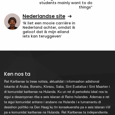
students mainly want to do
things”
Nederlandse site
‘Ik liet een mooie carrière in
Nederland achter, omdat ik
geloof dat ik mijn eiland
iets kan teruggeven’
Ken nos ta
Ret Karibense ta trese notisia, aktualidat i informashon adishonal
tokante di Aruba, Boneiru, Kòrsou, Saba, Sint Eustatius i Sint Maarten i
di komunidat karibense na Hulanda. Ku un ret di periodista lokal nos ta
sigui e desaroyonan riba e seis islanan di Reino hulandes. Ademas e ret
ta sigui komunidat antiano i arubano na Hulanda i e tumamentu di
desishon polítiko na Den Haag ku tin konsekuensha pa e seis islanan i/òf
pa e komunidat karibense na Hulanda. Ret Karibense ta independiente.