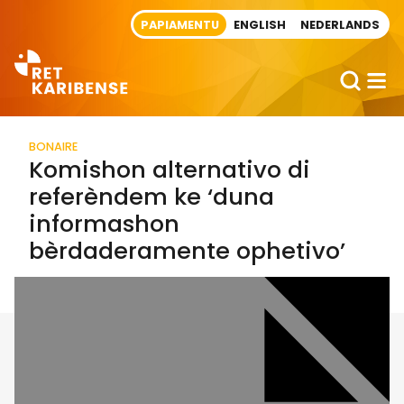
Direct naar artikel
PAPIAMENTU
ENGLISH
NEDERLANDS
BONAIRE
Komishon alternativo di
referèndem ke ‘duna
informashon
bèrdaderamente ophetivo’