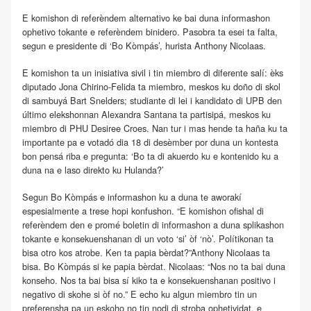
E komishon di referèndem alternativo ke bai duna informashon
ophetivo tokante e referèndem binidero. Pasobra ta esei ta falta,
segun e presidente di ‘Bo Kòmpás’, hurista Anthony Nicolaas.
E komishon ta un inisiativa sivil i tin miembro di diferente salí: èks
diputado Jona Chirino-Felida ta miembro, meskos ku doño di skol
di sambuyá Bart Snelders; studiante di lei i kandidato di UPB den
último elekshonnan Alexandra Santana ta partisipá, meskos ku
miembro di PHU Desiree Croes. Nan tur i mas hende ta haña ku ta
importante pa e votadó dia 18 di desèmber por duna un kontesta
bon pensá riba e pregunta: ‘Bo ta di akuerdo ku e kontenido ku a
duna na e laso direkto ku Hulanda?’
Segun Bo Kòmpás e informashon ku a duna te aworakí
espesialmente a trese hopi konfushon. “E komishon ofishal di
referèndem den e promé boletin di informashon a duna splikashon
tokante e konsekuenshanan di un voto ‘si’ òf ‘nò’. Polítikonan ta
bisa otro kos atrobe. Ken ta papia bèrdat?”Anthony Nicolaas ta
bisa. Bo Kòmpás si ke papia bèrdat. Nicolaas: “Nos no ta bai duna
konseho. Nos ta bai bisa sí kiko ta e konsekuenshanan positivo i
negativo di skohe si òf no.” E echo ku algun miembro tin un
preferensha pa un eskoho no tin nodi di stroba ophetividat, e