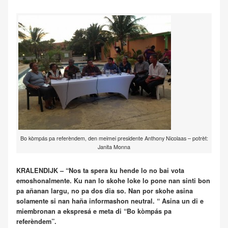
Bo kòmpás pa referèndem, den meimei presidente Anthony Nicolaas – potrèt:
Janita Monna
KRALENDIJK – “Nos ta spera ku hende lo no bai vota
emoshonalmente. Ku nan lo skohe loke lo pone nan sinti bon
pa añanan largu, no pa dos dia so. Nan por skohe asina
solamente si nan haña informashon neutral. “ Asina un di e
miembronan a ekspresá e meta di “Bo kòmpás pa
referèndem”.