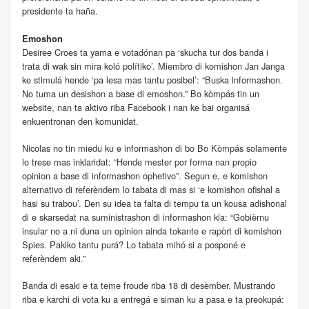
presidente ta haña.
Emoshon
Desiree Croes ta yama e votadónan pa ‘skucha tur dos banda i
trata di wak sin mira koló polítiko’. Miembro di komishon Jan Janga
ke stimulá hende ‘pa lesa mas tantu posibel’: “Buska informashon.
No tuma un desishon a base di emoshon.” Bo kòmpás tin un
website, nan ta aktivo riba Facebook i nan ke bai organisá
enkuentronan den komunidat.
Nicolas no tin miedu ku e informashon di bo Bo Kòmpás solamente
lo trese mas inklaridat: “Hende mester por forma nan propio
opinion a base di informashon ophetivo”. Segun e, e komishon
alternativo di referèndem lo tabata di mas si ‘e komishon ofishal a
hasi su trabou’. Den su idea ta falta di tempu ta un kousa adishonal
di e skarsedat na suministrashon di informashon kla: “Gobièrnu
insular no a ni duna un opinion ainda tokante e rapòrt di komishon
Spies. Pakiko tantu purá? Lo tabata mihó si a posponé e
referèndem aki.”
Banda di esaki e ta teme froude riba 18 di desèmber. Mustrando
riba e karchi di vota ku a entregá e siman ku a pasa e ta preokupá: