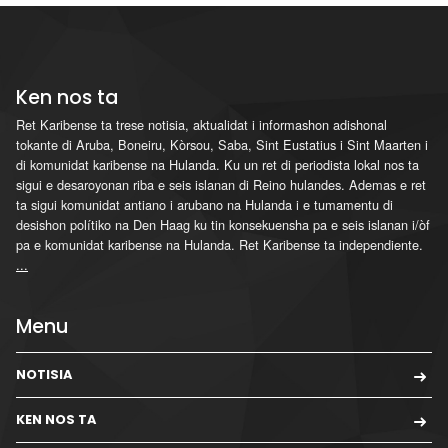
Ken nos ta
Ret Karibense ta trese notisia, aktualidat i informashon adishonal
tokante di Aruba, Boneiru, Kòrsou, Saba, Sint Eustatius i Sint Maarten i
di komunidat karibense na Hulanda. Ku un ret di periodista lokal nos ta
sigui e desaroyonan riba e seis islanan di Reino hulandes. Ademas e ret
ta sigui komunidat antiano i arubano na Hulanda i e tumamentu di
desishon polítiko na Den Haag ku tin konsekuensha pa e seis islanan i/òf
pa e komunidat karibense na Hulanda. Ret Karibense ta independiente.
...
Menu
NOTISIA
KEN NOS TA