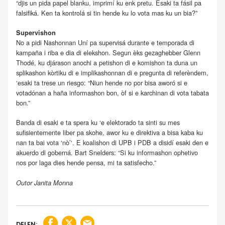
“djis un pida papel blanku, imprimí ku enk pretu. Esaki ta fásil pa
falsifiká. Ken ta kontrolá si tin hende ku lo vota mas ku un bia?”
Supervishon
No a pidi Nashonnan Uní pa supervisá durante e temporada di
kampaña i riba e dia di elekshon. Segun èks gezaghebber Glenn
Thodé, ku djárason anochi a petishon di e komishon ta duna un
splikashon kòrtiku di e implikashonnan di e pregunta di referèndem,
‘esaki ta trese un riesgo: “Niun hende no por bisa aworó si e
votadónan a haña informashon bon, òf si e karchinan di vota tabata
bon.”
Banda di esaki e ta spera ku ‘e elektorado ta sinti su mes
sufisientemente liber pa skohe, awor ku e direktiva a bisa kaba ku
nan ta bai vota ‘nò’‘. E koalishon di UPB i PDB a disidí esaki den e
akuerdo di goberná. Bart Snelders: “Si ku informashon ophetivo
nos por laga dies hende pensa, mi ta satisfecho.”
Outor Janita Monna
DELEN: