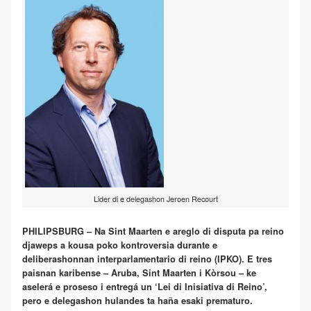
Lider di e delegashon Jeroen Recourt
PHILIPSBURG – Na Sint Maarten e areglo di disputa pa reino
djaweps a kousa poko kontroversia durante e
deliberashonnan interparlamentario di reino (IPKO). E tres
paisnan karibense – Aruba, Sint Maarten i Kòrsou – ke
aselerá e proseso i entregá un ‘Lei di Inisiativa di Reino’,
pero e delegashon hulandes ta haña esaki prematuro.