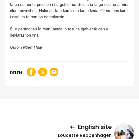
ta pa oumentá preshon riba gobièrnu. Seis aña largu nos no a mira
niun moveshon. Hulanda ta e karnisero ku ta keda kùr su mes karni
i esei no ta bon pa demokrasia.
Si e partidonan lo reuní ainda lo resultá djabièrnè den e
deklarashon final.
Outor Hilbert Haar
DELEN:
English site
Loucette Reppenhagen