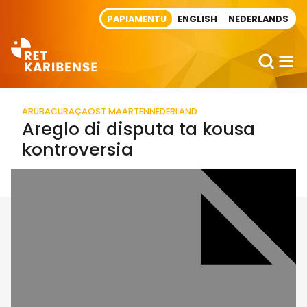
Direct naar artikel
PAPIAMENTU
ENGLISH
NEDERLANDS
ARUBA
CURAÇAO
ST MAARTEN
NEDERLAND
Areglo di disputa ta kousa
kontroversia