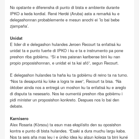
No opstante e diferensha di punto di bista e ambiente durante
IPKO a keda kordial. René Herdé (Aruba) asta a remarká ku e
delegashonnan probablemente e mesun anochi ei ’lo bai bebe
zjampaña’.
Unidat
E lider di e delegashon hulandes Jeroen Recourt ta enfatisá ku
unidat ta e punto fuerte di IPKO i ku e ta e instrumento pa pone
preshon riba gobièrnu. “Si e tres paisnan karibense bini ku nan
propio proposishonnan, e unidat ei ta kai afó”, segun Recourt.
E delegashon hulandes ta haña ku ta gobièrnu di reino ta na turno.
“Nos ta desapuntá ku loke a logra te awe”, Recourt ta bisa. “Na
òktober ainda nos a entregá un moshon ku ta enfatisá ku e areglo
di disputa ta nesesario. Nos ke oumentá preshon riba gobièrnu i
pidi minister un proposishon konkreto. Despues nos lo bai den
debate.
Karnisero
Alex Rosaria (Kòrsou) ta esun mas eksplísito den su oposishon
kontra e punto di bista hulandes. “Esaki a dura muchu largu kaba.
Nos ta seis aña mas leu i e úniko idea ku algun kolega ta bini kuné