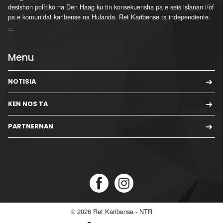
desishon polítiko na Den Haag ku tin konsekuensha pa e seis islanan i/òf
pa e komunidat karibense na Hulanda. Ret Karibense ta independiente.
...
Menu
NOTISIA
KEN NOS TA
PARTNERNAN
© 2026
Ret Karibense - NTR