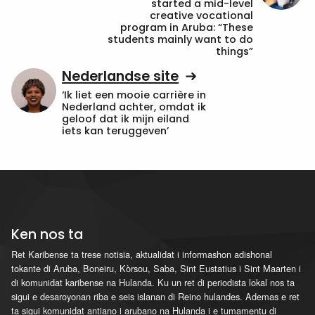
started a mid-level
creative vocational
program in Aruba: “These
students mainly want to do
things”
Nederlandse site
‘Ik liet een mooie carrière in
Nederland achter, omdat ik
geloof dat ik mijn eiland
iets kan teruggeven’
Ken nos ta
Ret Karibense ta trese notisia, aktualidat i informashon adishonal
tokante di Aruba, Boneiru, Kòrsou, Saba, Sint Eustatius i Sint Maarten i
di komunidat karibense na Hulanda. Ku un ret di periodista lokal nos ta
sigui e desaroyonan riba e seis islanan di Reino hulandes. Ademas e ret
ta sigui komunidat antiano i arubano na Hulanda i e tumamentu di