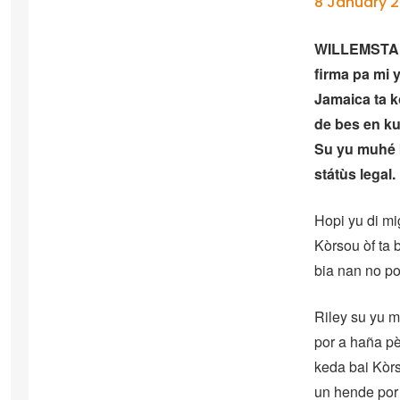
8 January 2
WILLEMSTAD 
firma pa mi 
Jamaica ta k
de bes en ku
Su yu muhé 
státùs legal
Hopi yu di mi
Kòrsou òf ta 
bia nan no po
Riley su yu m
por a haña pè
keda bai Kòrs
un hende por a