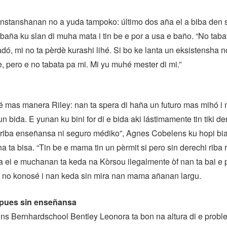
unstanshanan no a yuda tampoko: último dos aña el a biba den s
 baña ku slan di muha mata i tin be e por a usa e baño. “No tabat
adó, mi no ta pèrdè kurashi lihé. Si bo ke lanta un eksistensha 
e, pero e no tabata pa mi. Mi yu muhé mester di mi.”
 mas manera Riley: nan ta spera di haña un futuro mas mihó i
n bida. E yunan ku bini for di e bida aki lástimamente tin tiki d
 riba enseñansa ni seguro médiko”, Agnes Cobelens ku hopi bia
a ta bisa. “Tin be e mama tin un pèrmit si pero sin derechi riba
ra ei e muchanan ta keda na Kòrsou ilegalmente òf nan ta bai e 
no konosé i nan keda sin mira nan mama añanan largu.
 pues sin enseñansa
rins Bernhardschool Bentley Leonora ta bon na altura di e proble