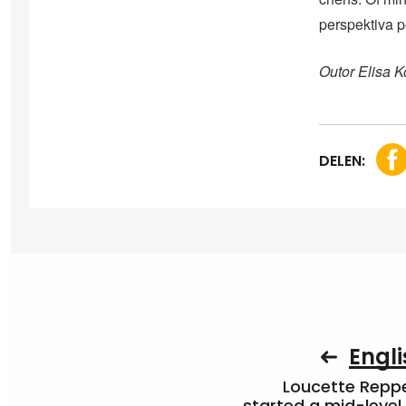
perspektiva p
Outor Elisa 
DELEN:
Engli
Loucette Rep
started a mid-level