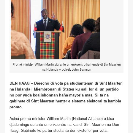
Promé minister William Marlin durante un enkuentro ku hende di Sin Maarten
na Hulanda – potrèt: John Samson
DEN HAAG – Derecho di vota pa studiantenan di Sint Maarten
na Hulanda i Miembronan di Staten ku sali for di un partido
no por yuda koalishonnan haña mayoria mas. Si ta na
gabinete di Sint Maarten henter e sistema elektoral ta kambia
pronto.
Asina promé minister William Marlin (National Alliance) a bisa
djadumingu durante un enkuentro na kas di Sint Maarten na Den
Haag. Gabinete ke pa tur studiante den eksterior por vota.