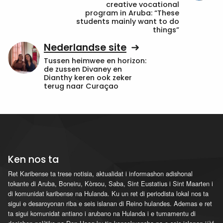
creative vocational
program in Aruba: “These
students mainly want to do
things”
Nederlandse site
Tussen heimwee en horizon:
de zussen Divaney en
Dianthy keren ook zeker
terug naar Curaçao
Ken nos ta
Ret Karibense ta trese notisia, aktualidat i informashon adishonal
tokante di Aruba, Boneiru, Kòrsou, Saba, Sint Eustatius i Sint Maarten i
di komunidat karibense na Hulanda. Ku un ret di periodista lokal nos ta
sigui e desaroyonan riba e seis islanan di Reino hulandes. Ademas e ret
ta sigui komunidat antiano i arubano na Hulanda i e tumamentu di