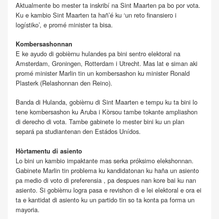
Aktualmente bo mester ta inskribí na Sint Maarten pa bo por vota.
Ku e kambio Sint Maarten ta hañ’é ku ‘un reto finansiero i
logístiko’, e promé minister ta bisa.
Kombersashonnan
E ke ayudo di gobièrnu hulandes pa bini sentro elektoral na
Amsterdam, Groningen, Rotterdam i Utrecht. Mas lat e siman aki
promé minister Marlin tin un kombersashon ku minister Ronald
Plasterk (Relashonnan den Reino).
Banda di Hulanda, gobièrnu di Sint Maarten e tempu ku ta bini lo
tene kombersashon ku Aruba i Kòrsou tambe tokante ampliashon
di derecho di vota. Tambe gabinete lo mester bini ku un plan
separá pa studiantenan den Estádos Unídos.
Hòrtamentu di asiento
Lo bini un kambio impaktante mas serka próksimo elekshonnan.
Gabinete Marlin tin problema ku kandidatonan ku haña un asiento
pa medio di voto di preferensia , pa despues nan kore bai ku nan
asiento. Si gobièrnu logra pasa e revishon di e lei elektoral e ora ei
ta e kantidat di asiento ku un partido tin so ta konta pa forma un
mayoria.