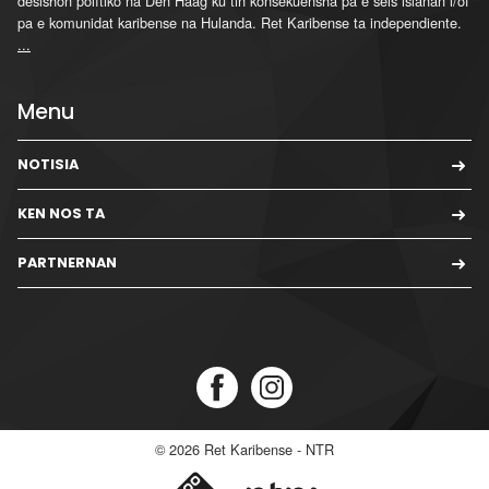
desishon polítiko na Den Haag ku tin konsekuensha pa e seis islanan i/òf
pa e komunidat karibense na Hulanda. Ret Karibense ta independiente.
...
Menu
NOTISIA
KEN NOS TA
PARTNERNAN
© 2026
Ret Karibense - NTR