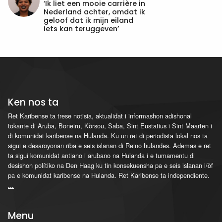
‘Ik liet een mooie carrière in
Nederland achter, omdat ik
geloof dat ik mijn eiland
iets kan teruggeven’
Ken nos ta
Ret Karibense ta trese notisia, aktualidat i informashon adishonal
tokante di Aruba, Boneiru, Kòrsou, Saba, Sint Eustatius i Sint Maarten i
di komunidat karibense na Hulanda. Ku un ret di periodista lokal nos ta
sigui e desaroyonan riba e seis islanan di Reino hulandes. Ademas e ret
ta sigui komunidat antiano i arubano na Hulanda i e tumamentu di
desishon polítiko na Den Haag ku tin konsekuensha pa e seis islanan i/òf
pa e komunidat karibense na Hulanda. Ret Karibense ta independiente.
...
Menu