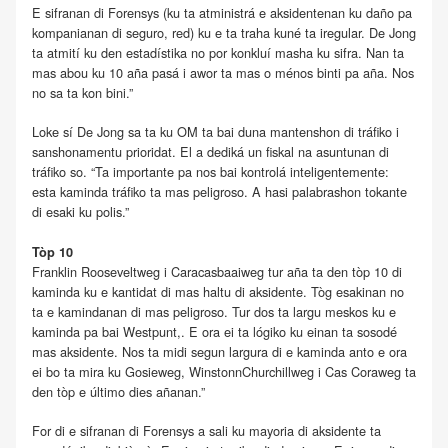
E sifranan di Forensys (ku ta atministrá e aksidentenan ku daño pa
kompanianan di seguro, red) ku e ta traha kuné ta iregular. De Jong
ta atmití ku den estadístika no por konkluí masha ku sifra. Nan ta
mas abou ku 10 aña pasá i awor ta mas o ménos binti pa aña. Nos
no sa ta kon bini.”
Loke sí De Jong sa ta ku OM ta bai duna mantenshon di tráfiko i
sanshonamentu prioridat. El a dediká un fiskal na asuntunan di
tráfiko so. “Ta importante pa nos bai kontrolá inteligentemente:
esta kaminda tráfiko ta mas peligroso. A hasi palabrashon tokante
di esaki ku polis.”
Tòp 10
Franklin Rooseveltweg i Caracasbaaiweg tur aña ta den tòp 10 di
kaminda ku e kantidat di mas haltu di aksidente. Tòg esakinan no
ta e kamindanan di mas peligroso. Tur dos ta largu meskos ku e
kaminda pa bai Westpunt,. E ora ei ta lógiko ku einan ta sosodé
mas aksidente. Nos ta midi segun largura di e kaminda anto e ora
ei bo ta mira ku Gosieweg, WinstonnChurchillweg i Cas Coraweg ta
den tòp e último dies añanan.”
For di e sifranan di Forensys a sali ku mayoria di aksidente ta