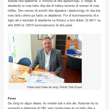
sosodé riba djabièrnè. E minoria ta riba djadumingu. E riesgo di
aksidente ta mas haltu riba dia di trabou durante di oranan di mas
tráfiko. Den oranan di anochi riba djasabra i djadumingu tin dos bia
mas tantu chèns pa haña un aksidente. For di kuminsamentu di e
siglo aki e kantidat di aksidente na Kòrsou a bira dòbel. Di 5817 na
aña 2000 te 12915 kuminsamentu di aña pasá.
Fiskal mayó Heiko de Jong | Potrèt: Dick Drayer
Fever
De Jong tin algun deseo, ku mester sali e aña aki. Kasonan ku ta
oumentá e efisiensia di OM, pero tambe kaso ku ta haltu riba e