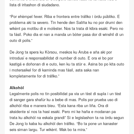
lista di iritashon di siudadano.
“Por ehèmpel fever. Riba e frontera entre tráfiko i òrdu públiko. E
problema aki ta severo. Tin hende den Saliña ku no por drumi den
wikènt pa motibu di e molèster. Nos ta trata di kibra esaki. Pero no
ta fásil. Poko dia ei nan a manda un bòter pasa dor di winshil di un
outo di polis.”
De Jong ta spera ku Kòrsou, meskos ku Aruba e aña aki por
introdusí e responsabilidat di number di outo. E ora ei bo por
kastigá e doñonan di e outo, ken ku ta stür e. Asina bo po kita outo
i motersaikel for di kaminda mas fásil, asta saka nan
kompletamente for di tráfiko.”
Alkohòl
Legalmente polis no tin posibilidat pa via un tèst di supla i un tèst
di sanger gara shafùr ku a bebe di mas. Polis por prueba uso di
alkohòl riba e manera bieu. “Esta kana riba un liña. Ora di
aksidente sí nos ta hasi esaki. Pero mi ke haña e modanan pa
trata ku alkohòl na eskala grandi” Si e legislashon ta na òrdu segun
De Jong lo kaba ku alkohòl den tráfiko. “Bo ta pone un kanaster
seis siman largu. Tur wikènt. Wak bo ta mira.”