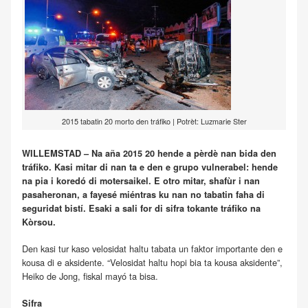
2015 tabatin 20 morto den tráfiko | Potrèt: Luzmarie Ster
WILLEMSTAD – Na aña 2015 20 hende a pèrdè nan bida den
tráfiko. Kasi mitar di nan ta e den e grupo vulnerabel: hende
na pia i koredó di motersaikel. E otro mitar, shafùr i nan
pasaheronan, a fayesé miéntras ku nan no tabatin faha di
seguridat bistí. Esaki a sali for di sifra tokante tráfiko na
Kòrsou.
Den kasi tur kaso velosidat haltu tabata un faktor importante den e
kousa di e aksidente. “Velosidat haltu hopi bia ta kousa aksidente”,
Heiko de Jong, fiskal mayó ta bisa.
Sifra