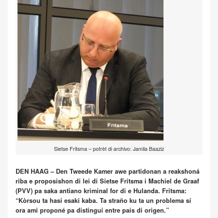
Sietse Fritsma – potrèt di archivo: Jamila Baaziz
DEN HAAG – Den Tweede Kamer awe partidonan a reakshoná
riba e proposishon di lei di Sietse Fritsma i Machiel de Graaf
(PVV) pa saka antiano kriminal for di e Hulanda. Fritsma:
“Kòrsou ta hasi esaki kaba. Ta straño ku ta un problema sí
ora ami proponé pa distinguí entre pais di origen.”