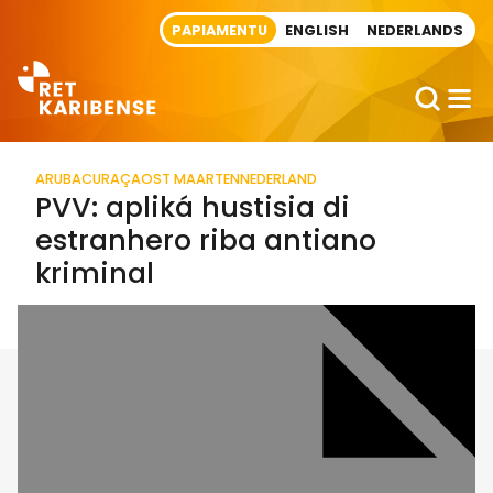
Direct naar artikel
PAPIAMENTU
ENGLISH
NEDERLANDS
ARUBA
CURAÇAO
ST MAARTEN
NEDERLAND
PVV: apliká hustisia di
estranhero riba antiano
kriminal