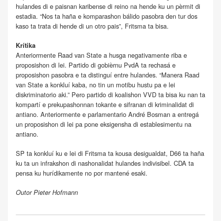
hulandes di e paisnan karibense di reino na hende ku un pèrmit di
estadia. “Nos ta haña e komparashon bálido pasobra den tur dos
kaso ta trata di hende di un otro pais”, Fritsma ta bisa.
Krítika
Anteriormente Raad van State a husga negativamente riba e
proposishon di lei. Partido di gobièrnu PvdA ta rechasá e
proposishon pasobra e ta distinguí entre hulandes. “Manera Raad
van State a konkluí kaba, no tin un motibu hustu pa e lei
diskriminatorio aki.” Pero partido di koalishon VVD ta bisa ku nan ta
kompartí e prekupashonnan tokante e sifranan di kriminalidat di
antiano. Anteriormente e parlamentario André Bosman a entregá
un proposishon di lei pa pone eksigensha di establesimentu na
antiano.
SP ta konkluí ku e lei di Fritsma ta kousa desigualdat, D66 ta haña
ku ta un infrakshon di nashonalidat hulandes indivisibel. CDA ta
pensa ku hurídikamente no por mantené esaki.
Outor Pieter Hofmann