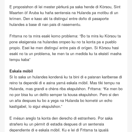
E proposishon di lei mester pèrkurá pa saka hende di Kòrsou, Sint
Maarten òf Aruba ku haña sentensia na Hulanda pa motibu di un
krímen. Den e kaso aki ta distinguí entre doño di pasaporte
hulandes a base di nan pais di nasementu.
Fritsma no ta mira esaki komo problema: “Bo ta mira ku Kòrsou ta
pone eksigensia na hulandes oropeo ku no ta konta pa e pueblo
propio. Esei ke men distinguí entre pais di orígen. Si Kòrsou hasi
esaki no ta un problema, ke men ta un medida ku ta eksistí masha
tempu kaba”
Eskala móbil
Si lo saka un hulandes kondená ku ta bini di e paisnan karibense di
reino ta dependé di e asina yamá eskala móbil. Mas tiki tempu na
Hulanda, mas grandi e chèns riba ekspulshon. Fritsma: “Ke men bo
no por bisa ku un delito semper ta kousa ekspulshon. Pero si den
un aña despues ku bo a yega na Hulanda bo kometé un echo
kastigabel, lo sigui ekspulshon.”
E mésun areglo ta konta den derecho di estranhero. Por saka
strañero ku un pèrmit di estadia despues di un sentensia
dependiente di e eskala móbil. Ku e lei di Fritsma ta igualá