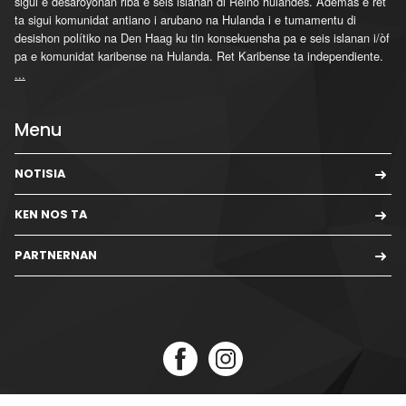
sigui e desaroyonan riba e seis islanan di Reino hulandes. Ademas e ret
ta sigui komunidat antiano i arubano na Hulanda i e tumamentu di
desishon polítiko na Den Haag ku tin konsekuensha pa e seis islanan i/òf
pa e komunidat karibense na Hulanda. Ret Karibense ta independiente.
...
Menu
NOTISIA
KEN NOS TA
PARTNERNAN