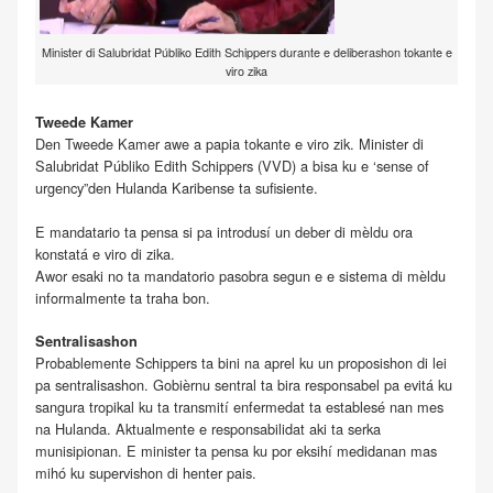
Minister di Salubridat Públiko Edith Schippers durante e deliberashon tokante e
viro zika
Tweede Kamer
Den Tweede Kamer awe a papia tokante e viro zik. Minister di
Salubridat Públiko Edith Schippers (VVD) a bisa ku e ‘sense of
urgency”den Hulanda Karibense ta sufisiente.
E mandatario ta pensa si pa introdusí un deber di mèldu ora
konstatá e viro di zika.
Awor esaki no ta mandatorio pasobra segun e e sistema di mèldu
informalmente ta traha bon.
Sentralisashon
Probablemente Schippers ta bini na aprel ku un proposishon di lei
pa sentralisashon. Gobièrnu sentral ta bira responsabel pa evitá ku
sangura tropikal ku ta transmití enfermedat ta establesé nan mes
na Hulanda. Aktualmente e responsabilidat aki ta serka
munisipionan. E minister ta pensa ku por eksihí medidanan mas
mihó ku supervishon di henter pais.