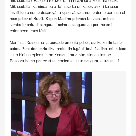
mikrosefalia? Pasobra te awor ta na Brazil so a konstatá esaki.”
Mikrosefalia, kaminda beibi ta nase ku un kabes chikí i ku sesu
insufisientemente desaroyá, a opservá solamente den e partinan di
mas pober di Brazil. Segun Martina pobresa ta kousa ménos
kombatimentu di sangura, i asina e sanguranan por transmití
enfermedat mas fásil.
Martina: “Korsou no ta berdaderamente pober, ounke ku tin bario
pober. Pero den bario riku tambe tin lugá di brui. Na final mi ta kere
ku lo bini un epidemia na Kòrsou i na e otro islanan tambe.
Pasobra bo no por evitá un epidemia ku ta sangura ta transmití.”