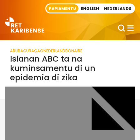
Direct naar artikel
PAPIAMENTU
ENGLISH
NEDERLANDS
ARUBA
CURAÇAO
NEDERLAND
BONAIRE
Islanan ABC ta na
kuminsamentu di un
epidemia di zika