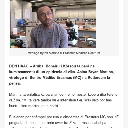
Virólogo Byron Martina di Erasmus Medisch Centrum
DEN HAAG – Aruba, Boneiru i Kòrsou ta pará na
kuminsamentu di un epidemia di zika. Asina Bryan Martina,
virólogo di Sentro Médiko Erasmus (MC) na Rotterdam ta
pensa.
Martina ta enfatisá ku paisnan den reino mester koperá riba tereno
di Zika. “Mi ta kere tambe ku e intenshon t’ei. Wak kiko por hasi
huntu i kon mester lanta esaki.”
E islanan por ehèmpel por usa e ekspertisa di Erasmus MC bon. “E
pregunta di mas importante awor ta: Zika ta responsabel pa