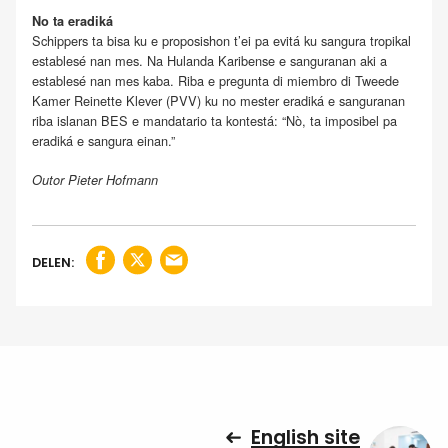
No ta eradiká
Schippers ta bisa ku e proposishon t’ei pa evitá ku sangura tropikal
establesé nan mes. Na Hulanda Karibense e sanguranan aki a
establesé nan mes kaba. Riba e pregunta di miembro di Tweede
Kamer Reinette Klever (PVV) ku no mester eradiká e sanguranan
riba islanan BES e mandatario ta kontestá: “Nò, ta imposibel pa
eradiká e sangura einan.”
Outor Pieter Hofmann
DELEN:
English site