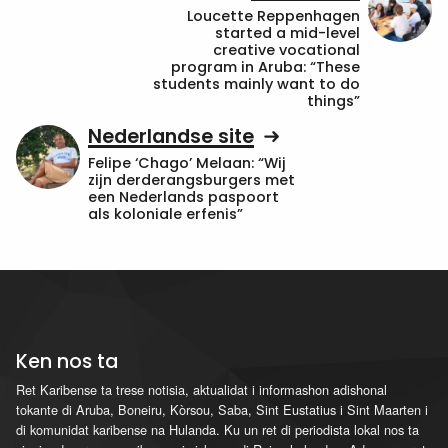
Loucette Reppenhagen
started a mid-level
creative vocational
program in Aruba: “These
students mainly want to do
things”
Nederlandse site
Felipe ‘Chago’ Melaan: “Wij
zijn derderangsburgers met
een Nederlands paspoort
als koloniale erfenis”
Ken nos ta
Ret Karibense ta trese notisia, aktualidat i informashon adishonal
tokante di Aruba, Boneiru, Kòrsou, Saba, Sint Eustatius i Sint Maarten i
di komunidat karibense na Hulanda. Ku un ret di periodista lokal nos ta