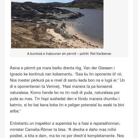
A kuminsá e trabounan sin pèrmit – potrèt: Ret Karibense
Asina e pèrmit pa mara barku drenta tòg, Van der Giessen i
Ignacio ke kontinuá nan kobamentu. “Sea ku tin oponente òf nò.
Nos mester pèrkurá pa e nivel di santu keda bon na e lugá ei.” Un
di e oponentenan ta Vermeij. “Hasi manera ta pa konservá
naturalesa. Komo hende bo no tin nodi di yuda, naturalesa por
yuda su mes. Tin hopi sushedat den e fòndu manera chumbu i
katmio, si bo bai kana koba tin e peliger potensial ku esaki ta bini
ariba.”
Entretantu un inspektor a supervisá ku a hasi e reparashonnan,
minister Camelia-Römer ta bisa. “A drecha e daño mas mihó
posibel, a kita e dam, ma bo no por drech’é kompletamente. Nos