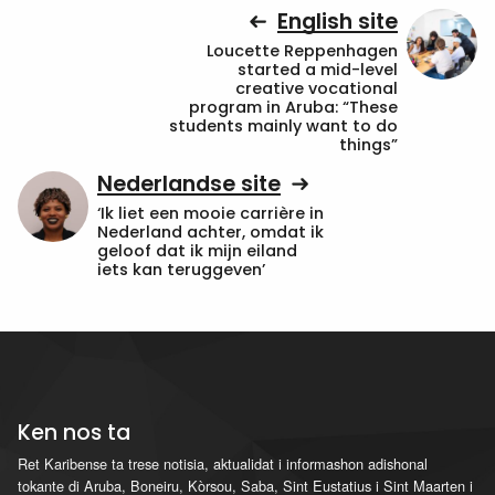
English site
Loucette Reppenhagen
started a mid-level
creative vocational
program in Aruba: “These
students mainly want to do
things”
Nederlandse site
‘Ik liet een mooie carrière in
Nederland achter, omdat ik
geloof dat ik mijn eiland
iets kan teruggeven’
Ken nos ta
Ret Karibense ta trese notisia, aktualidat i informashon adishonal
tokante di Aruba, Boneiru, Kòrsou, Saba, Sint Eustatius i Sint Maarten i