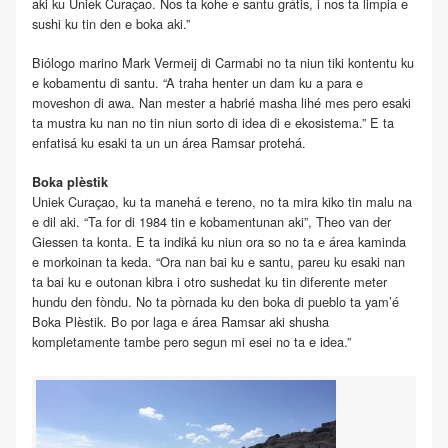
aki ku Uniek Curaçao. Nos ta kohe e santu grátis, i nos ta limpia e
sushi ku tin den e boka aki.”
Biólogo marino Mark Vermeij di Carmabi no ta niun tiki kontentu ku
e kobamentu di santu. “A traha henter un dam ku a para e
moveshon di awa. Nan mester a habrié masha lihé mes pero esaki
ta mustra ku nan no tin niun sorto di idea di e ekosistema.” E ta
enfatisá ku esaki ta un un área Ramsar protehá.
Boka plèstik
Uniek Curaçao, ku ta manehá e tereno, no ta mira kiko tin malu na
e dil aki. “Ta for di 1984 tin e kobamentunan aki”, Theo van der
Giessen ta konta. E ta indiká ku niun ora so no ta e área kaminda
e morkoinan ta keda. “Ora nan bai ku e santu, pareu ku esaki nan
ta bai ku e outonan kibra i otro sushedat ku tin diferente meter
hundu den fòndu. No ta pòrnada ku den boka di pueblo ta yam’é
Boka Plèstik. Bo por laga e área Ramsar aki shusha
kompletamente tambe pero segun mi esei no ta e idea.”