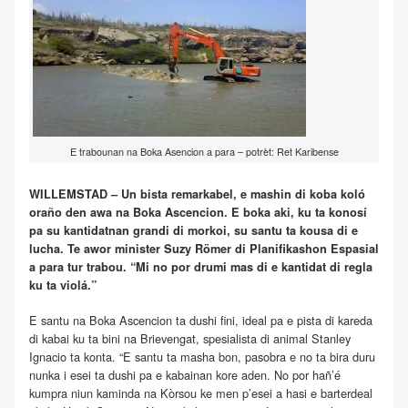
E trabounan na Boka Asencion a para – potrèt: Ret Karibense
WILLEMSTAD – Un bista remarkabel, e mashin di koba koló
oraño den awa na Boka Ascencion. E boka aki, ku ta konosí
pa su kantidatnan grandi di morkoi, su santu ta kousa di e
lucha. Te awor minister Suzy Römer di Planifikashon Espasial
a para tur trabou. “Mi no por drumi mas di e kantidat di regla
ku ta violá.”
E santu na Boka Ascencion ta dushi fini, ideal pa e pista di kareda
di kabai ku ta bini na Brievengat, spesialista di animal Stanley
Ignacio ta konta. “E santu ta masha bon, pasobra e no ta bira duru
nunka i esei ta dushi pa e kabainan kore aden. No por hañ’é
kumpra niun kaminda na Kòrsou ke men p’esei a hasi e barterdeal