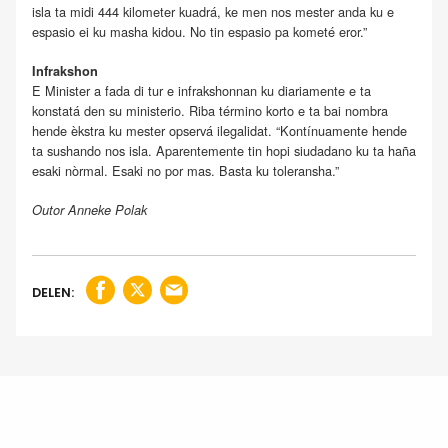
isla ta midi 444 kilometer kuadrá, ke men nos mester anda ku e
espasio ei ku masha kidou. No tin espasio pa kometé eror.”
Infrakshon
E Minister a fada di tur e infrakshonnan ku diariamente e ta
konstatá den su ministerio. Riba término korto e ta bai nombra
hende èkstra ku mester opservá ilegalidat. “Kontínuamente hende
ta sushando nos isla. Aparentemente tin hopi siudadano ku ta haña
esaki nòrmal. Esaki no por mas. Basta ku toleransha.”
Outor Anneke Polak
DELEN: