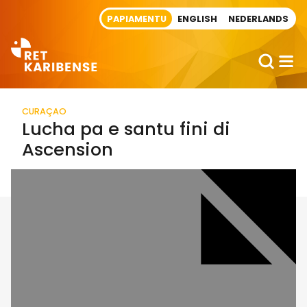
Direct naar artikel
PAPIAMENTU
ENGLISH
NEDERLANDS
CURAÇAO
Lucha pa e santu fini di
Ascension