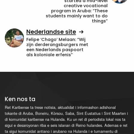
started a mid-level
creative vocational
program in Aruba: “These
students mainly want to do
things”
Nederlandse site
Felipe ‘Chago’ Melaan: “Wij
zijn derderangsburgers met
een Nederlands paspoort
als koloniale erfenis”
Ken nos ta
Ret Karibense ta trese notisia, aktualidat i informashon adishonal
tokante di Aruba, Boneiru, Kòrsou, Saba, Sint Eustatius i Sint Maarten i
di komunidat karibense na Hulanda. Ku un ret di periodista lokal nos ta
sigui e desaroyonan riba e seis islanan di Reino hulandes. Ademas e ret
ta sigui komunidat antiano i arubano na Hulanda i e tumamentu di