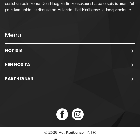
desishon polítiko na Den Haag ku tin konsekuensha pa e seis islanan i/òf
pa e komunidat karibense na Hulanda. Ret Karibense ta independiente.
...
Menu
NOTISIA
KEN NOS TA
PARTNERNAN
© 2026
Ret Karibense - NTR