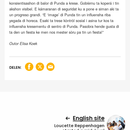
konsientisashon di balor di Punda a krese. Gobièrnu ta koperá i tin
akshon visibel. E kámaranan di seguridat ku a pone e siman aki ta
un progreso grandi. “E ‘image’ di Punda tin un influensha riba
yegada di horeca. Esaki ta trese kòntròl sosial i asina tur kos ta
influensha kresementu di sentro di Punda. Pasobra hende gusta di
ta den un fiesta ke men nos mester sòru pa tin un fiesta!”
Outor Elisa Koek
DELEN:
English site
Loucette Reppenhagen