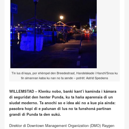
Tin lus di kaya, por ehèmpel den Breedestraat, Handelskade i Hanchi’Snoa ku
tin simannan kaba ku nan no ta sende – potrèt: Astrid Speckens
WILLEMSTAD – Klenku nobo, banki kant’i kaminda i kámara
di seguridat den henter Punda, ku ta haña aparensia di un
siudat moderno. Ta anochi so e idea aki no a kue pia ainda:
pasobra hopi di e palunan di lus no ta funshoná partinan
grandi di Punda ta den sukú.
Direktor di Downtown Management Organization (DMO) Raygen