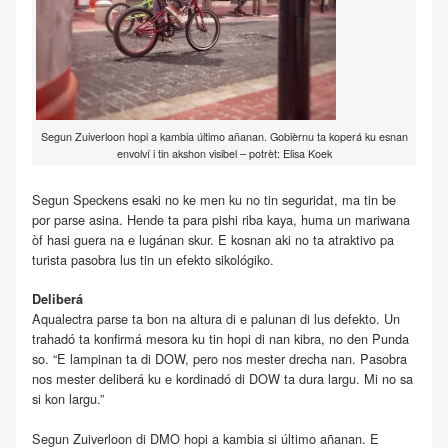
Segun Zuiverloon hopi a kambia último añanan. Gobièrnu ta koperá ku esnan
envolví i tin akshon visibel – potrèt: Elisa Koek
Segun Speckens esaki no ke men ku no tin seguridat, ma tin be
por parse asina. Hende ta para pishi riba kaya, huma un mariwana
òf hasi guera na e lugánan skur. E kosnan aki no ta atraktivo pa
turista pasobra lus tin un efekto sikológiko.
Deliberá
Aqualectra parse ta bon na altura di e palunan di lus defekto. Un
trahadó ta konfirmá mesora ku tin hopi di nan kibra, no den Punda
so. “E lampinan ta di DOW, pero nos mester drecha nan. Pasobra
nos mester deliberá ku e kordinadó di DOW ta dura largu. Mi no sa
si kon largu.”
Segun Zuiverloon di DMO hopi a kambia si último añanan. E