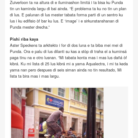
Zuiverloon ta na altura di e iluminashon limitá i ta bisa ku Punda
tin un kaminda largu di bai ainda. “E problema ta ku no tin un plan
di lus. E palunan di lus mester tabata forma parti di un sentro ku
lus i ku edifisio òf bar ku lus. E ‘image’ i e sirkunstanshanan di
Punda mester drecha.”
Pishi riba kaya
Aster Speckens ta arkitekto i for di dos luna e ta biba mei mei di
Punda. Ora e palu di lus dilanti su kas a stòp di traha el a kuminsá
paga tinu na e otro lusnan. “Mi tabata konta mas i mas lus dañá òf
kibrá. Ku mi lista di 25 lus kibrá mi a yama Aqualectra, i mi ta keda
yama nan pero despues di seis siman ainda no tin resultado, Mi
lista ta bira mas i mas largu.