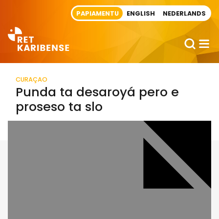
Direct naar artikel
PAPIAMENTU
ENGLISH
NEDERLANDS
CURAÇAO
Punda ta desaroyá pero e
proseso ta slo