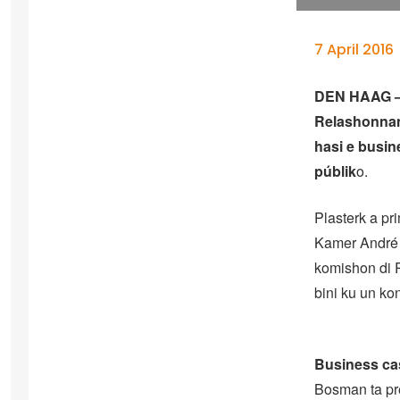
7 April 2016
DEN HAAG – M
Relashonnan 
hasi e busin
públik
o.
Plasterk a pr
Kamer André 
komishon di R
bini ku un ko
Business ca
Bosman ta pre