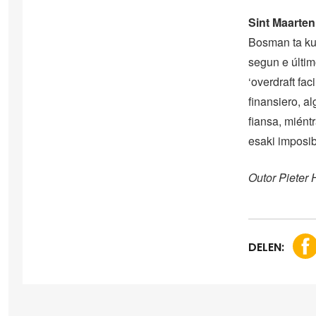
Sint Maarten
Bosman ta kulp
segun e últim
‘overdraft fa
finansiero, a
fiansa, miént
esaki imposib
Outor Pieter
DELEN: