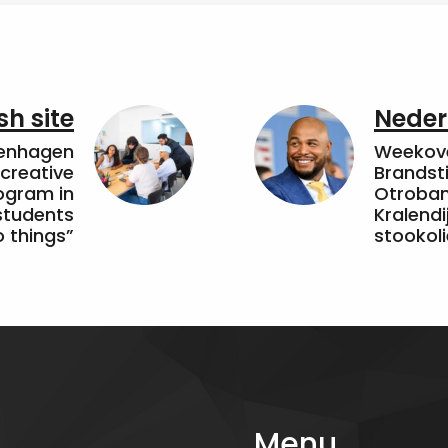
sh site
Neder
penhagen
Weekove
 creative
Brandsti
ogram in
Otroband
students
Kralendi
 things”
stookoli
Menu