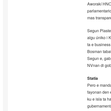
Aworakí HNO t
parlamentario
mas transpare
Segun Plaster
algu úniko i 
ta e business 
Bosman tabata
Segun e, gab
NVnan di gobi
Statia
Pero e mandat
fayonan den e
ku e isla ta 
gubernamental