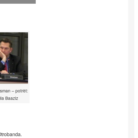
sman – potrèt:
la Baaziz
Otrobanda.