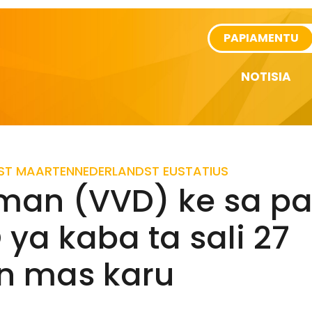
rtikel
PAPIAMENTU
NOTISIA
ST MAARTEN
NEDERLAND
ST EUSTATIUS
man (VVD) ke sa pa
ya kaba ta sali 27
n mas karu