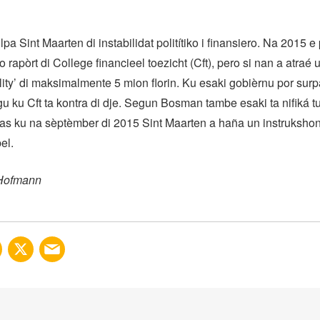
a Sint Maarten di instabilidat politítiko i finansiero. Na 2015 e 
o rapòrt di College financieel toezicht (Cft), pero si nan a atraé
cility’ di maksimalmente 5 mion florin. Ku esaki gobièrnu por sur
lgu ku Cft ta kontra di dje. Segun Bosman tambe esaki ta nifiká 
ras ku na sèptèmber di 2015 Sint Maarten a haña un instrukshon
el.
 Hofmann