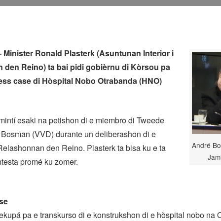
inister Ronald Plasterk (Asuntunan Interior i
den Reino) ta bai pidi gobièrnu di Kòrsou pa
ess case di Hòspital Nobo Otrabanda (HNO)
imintí esaki na petishon di e miembro di Tweede
Bosman (VVD) durante un deliberashon di e
André Bo
elashonnan den Reino. Plasterk ta bisa ku e ta
Jami
ntesta promé ku zomer.
se
kupá pa e transkurso di e konstrukshon di e hòspital nobo na 