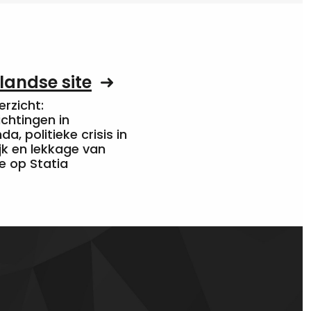
landse site
rzicht:
chtingen in
a, politieke crisis in
jk en lekkage van
e op Statia