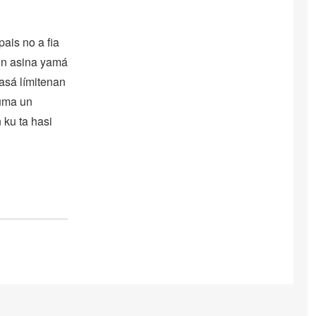
pais no a fia
 un asina yamá
pasá límitenan
tuma un
 ku ta hasi