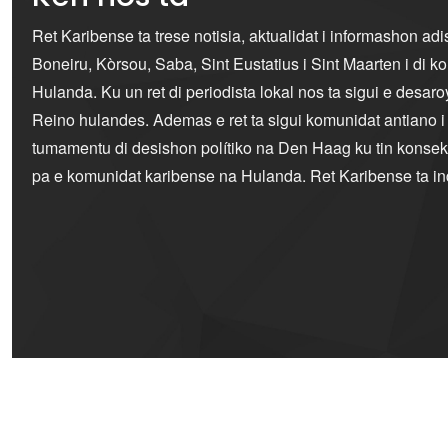
Ret Karibense ta trese notisia, aktualidat i informashon ad
Boneiru, Kòrsou, Saba, Sint Eustatius i Sint Maarten i di 
Hulanda. Ku un ret di periodista lokal nos ta sigui e desaro
Reino hulandes. Ademas e ret ta sigui komunidat antiano 
tumamentu di desishon polítiko na Den Haag ku tin konseku
pa e komunidat karibense na Hulanda. Ret Karibense ta i