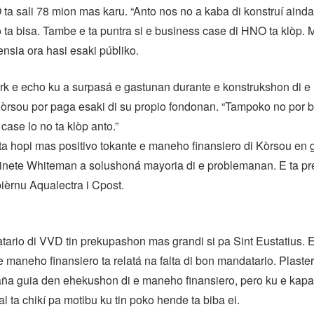
a sali 78 mion mas karu. “Anto nos no a kaba di konstruí ainda
 ta bisa. Tambe e ta puntra si e business case di HNO ta klòp. M
nsia ora hasi esaki públiko.
k e echo ku a surpasá e gastunan durante e konstrukshon di e h
Kòrsou por paga esaki di su propio fondonan. “Tampoko no por 
case lo no ta klòp anto.”
 hopi mas positivo tokante e maneho finansiero di Kòrsou en 
inete Whiteman a solushoná mayoria di e problemanan. E ta pr
èrnu Aqualectra i Cpost.
ario di VVD tin prekupashon mas grandi si pa Sint Eustatius. E
 maneho finansiero ta relatá na falta di bon mandatario. Plaste
haña guia den ehekushon di e maneho finansiero, pero ku e kapa
 ta chikí pa motibu ku tin poko hende ta biba ei.