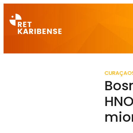
Direct naar a
CURAÇAO
Bos
HNO 
mio