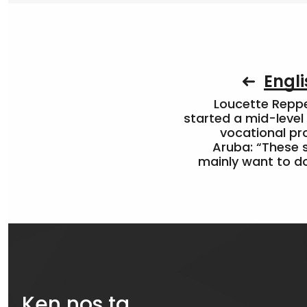
Engli
Loucette Rep
started a mid-level
vocational pr
Aruba: “These 
mainly want to do
Ken nos ta