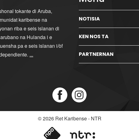
ishonal tokante di Aruba,
NOTISIA
komunidat karibense na
yonan riba e seis islanan di
KEN NOS TA
i arubano na Hulanda i e
ensha pa e seis islanan i/òf
PARTNERNAN
ndependiente.
...
© 2026
Ret Karibense - NTR