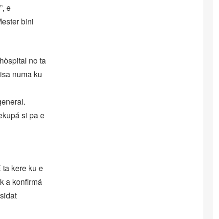
”, e
ester bini
òspital no ta
bisa numa ku
general.
ekupá si pa e
 ta kere ku e
rk a konfirmá
sidat