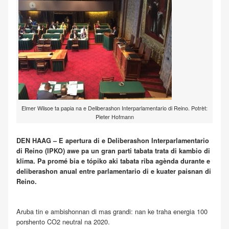
Elmer Wilsoe ta papia na e Deliberashon Interparlamentario di Reino. Potrèt:
Pieter Hofmann
DEN HAAG – E apertura di e Deliberashon Interparlamentario
di Reino (IPKO) awe pa un gran parti tabata trata di kambio di
klima. Pa promé bia e tópiko aki tabata riba agènda durante e
deliberashon anual entre parlamentario di e kuater paisnan di
Reino.
Aruba tin e ambishonnan di mas grandi: nan ke traha energia 100
porshento CO2 neutral na 2020.