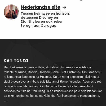
Nederlandse site
Tussen heimwee en horizon:
de zussen Divaney en
Dianthy keren ook zeker
terug naar Curaçao
Ken nos ta
Ret Karibense ta trese notisia, aktualidat i informashon adishonal
tokante di Aruba, Boneiru, Kòrsou, Saba, Sint Eustatius i Sint Maarten i
di komunidat karibense na Hulanda. Ku un ret di periodista lokal nos ta
sigui e desaroyonan riba e seis islanan di Reino hulandes. Ademas e ret
ta sigui komunidat antiano i arubano na Hulanda i e tumamentu di
desishon polítiko na Den Haag ku tin konsekuensha pa e seis islanan i/òf
pa e komunidat karibense na Hulanda. Ret Karibense ta independiente.
...