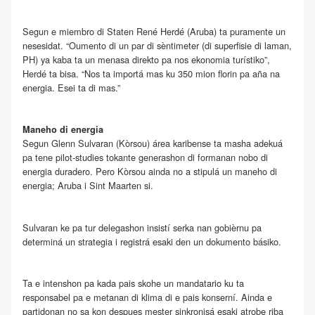
Segun e miembro di Staten René Herdé (Aruba) ta puramente un
nesesidat. “Oumento di un par di sèntimeter (di superfisie di laman,
PH) ya kaba ta un menasa direkto pa nos ekonomia turístiko”,
Herdé ta bisa. “Nos ta importá mas ku 350 mion florin pa aña na
energia. Esei ta di mas.”
Maneho di energia
Segun Glenn Sulvaran (Kòrsou) área karibense ta masha adekuá
pa tene pilot-studies tokante generashon di formanan nobo di
energia duradero. Pero Kòrsou ainda no a stipulá un maneho di
energia; Aruba i Sint Maarten si.
Sulvaran ke pa tur delegashon insistí serka nan gobièrnu pa
determiná un strategia i registrá esaki den un dokumento básiko.
Ta e intenshon pa kada pais skohe un mandatario ku ta
responsabel pa e metanan di klima di e pais konserní. Ainda e
partidonan no sa kon despues mester sinkronisá esaki atrobe riba