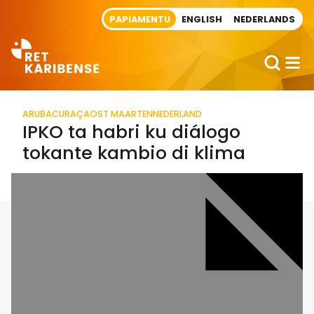
Direct naar artikel
PAPIAMENTU
ENGLISH
NEDERLANDS
ARUBA
CURAÇAO
ST MAARTEN
NEDERLAND
IPKO ta habri ku diálogo
tokante kambio di klima