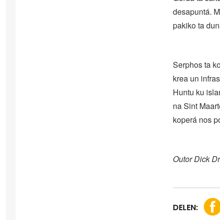
desapuntá. Mi
pakiko ta dun
Serphos ta k
krea un infra
Huntu ku isla
na Sint Maart
koperá nos po
Outor Dick Dr
DELEN: