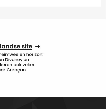
landse site
heimwee en horizon:
en Divaney en
 keren ook zeker
aar Curaçao