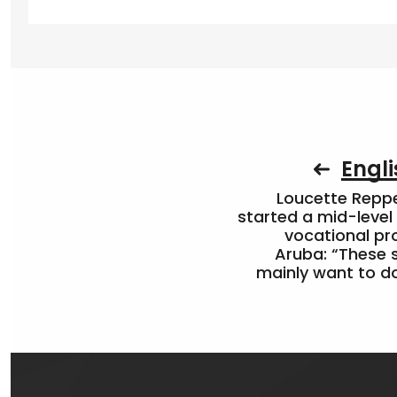
Engli
Loucette Rep
started a mid-level
vocational pr
Aruba: “These 
mainly want to do