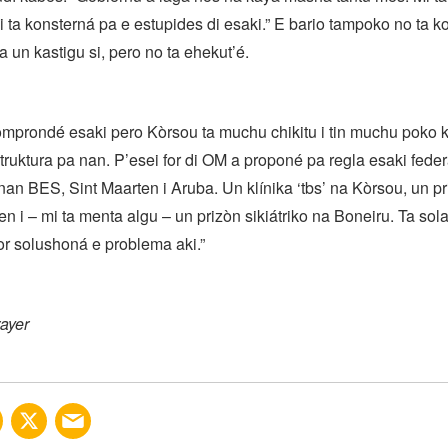
 ta konsterná pa e estupides di esaki.” E bario tampoko no ta 
a un kastigu si, pero no ta ehekut’é.
omprondé esaki pero Kòrsou ta muchu chikitu i tin muchu poko 
struktura pa nan. P’esei for di OM a proponé pa regla esaki fede
nan BES, Sint Maarten i Aruba. Un klínika ‘tbs’ na Kòrsou, un p
en i – mi ta menta algu – un prizòn sikiátriko na Boneiru. Ta so
r solushoná e problema aki.”
ayer