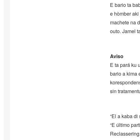
E bario ta ba
e hòmber aki 
machete na de
outo. Jamel ta
Aviso
E ta pará ku 
bario a kima 
korespondensi
sin tratament
“El a kaba di
“E último part
Reclassering.