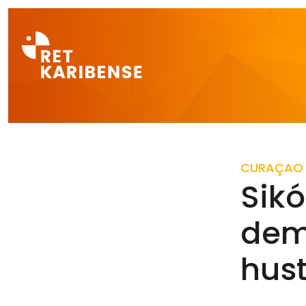
Direct naar a
CURAÇAO
Sikó
demo
hust