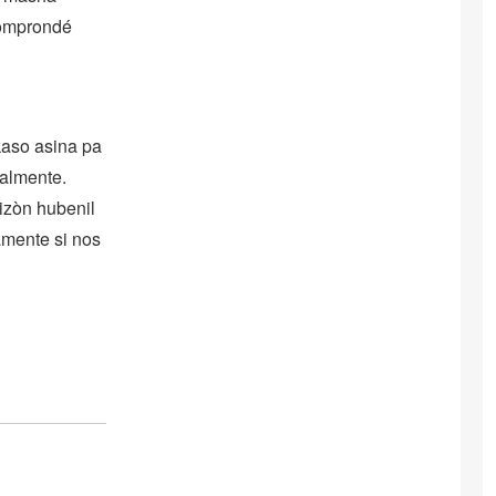
komprondé
kaso asina pa
ralmente.
rizòn hubenil
lamente si nos