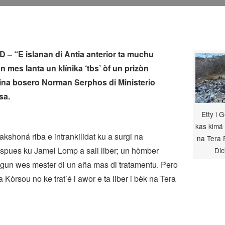
– “E islanan di Antia anterior ta muchu
n mes lanta un klínika ‘tbs’ òf un prizòn
ina bosero Norman Serphos di Ministerio
sa.
Etty i 
kas kimá
akshoná riba e intrankilidat ku a surgi na
na Tera 
pues ku Jamel Lomp a sali liber; un hòmber
Dic
egun wes mester di un aña mas di tratamentu. Pero
 Kòrsou no ke trat’é i awor e ta liber i bèk na Tera