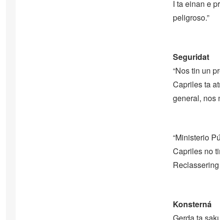
I ta einan e 
peligroso.”
Seguridat
“Nos tin un p
Capriles ta at
general, nos n
“Ministerio Pú
Capriles no t
Reclassering 
Konsterná
Gerda ta sak