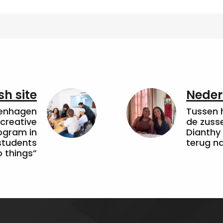
sh site
Neder
penhagen
Tussen 
 creative
de zuss
ogram in
Dianthy
students
terug n
 things”