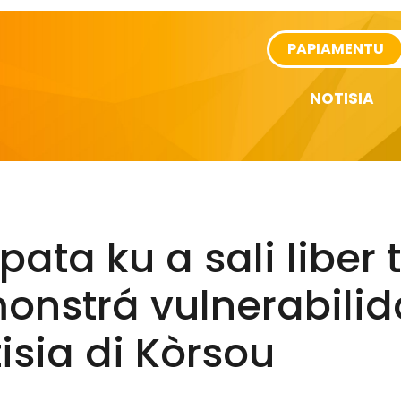
rtikel
PAPIAMENTU
NOTISIA
pata ku a sali liber 
nstrá vulnerabilida
isia di Kòrsou