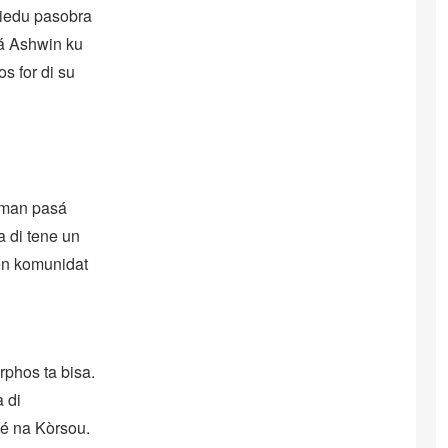
 miedu pasobra
sá Ashwin ku
s for di su
siman pasá
a di tene un
den komunidat
rphos ta bisa.
a di
’é na Kòrsou.