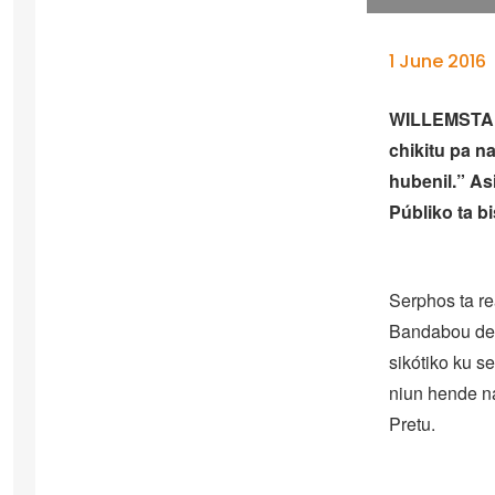
1 June 2016
WILLEMSTAD 
chikitu pa na
hubenil.” As
Públiko ta bi
Serphos ta re
Bandabou des
sikótiko ku s
niun hende na
Pretu.