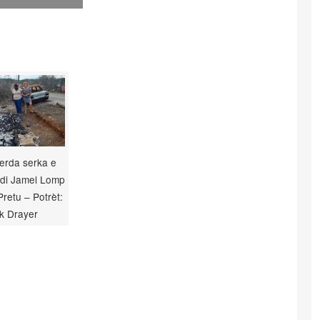
Gerda serka e
 di Jamel Lomp
Pretu – Potrèt:
k Drayer