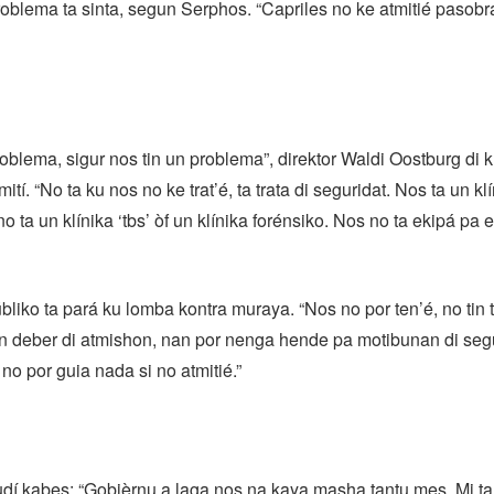
problema ta sinta, segun Serphos. “Capriles no ke atmitié pasob
roblema, sigur nos tin un problema”, direktor Waldi Oostburg di k
mití. “No ta ku nos no ke trat’é, ta trata di seguridat. Nos ta un klí
o ta un klínika ‘tbs’ òf un klínika forénsiko. Nos no ta ekipá pa e
bliko ta pará ku lomba kontra muraya. “Nos no por ten’é, no tin t
in deber di atmishon, nan por nenga hende pa motibunan di segur
no por guia nada si no atmitié.”
udí kabes: “Gobièrnu a laga nos na kaya masha tantu mes. Mi t