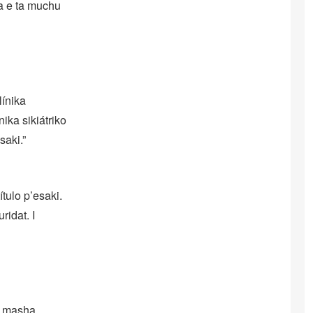
ra e ta muchu
línika
nika sikiátriko
saki.”
ítulo p’esaki.
idat. I
a masha