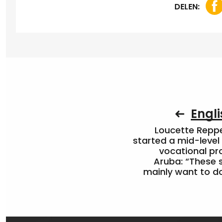
DELEN:
Engli
Loucette Rep
started a mid-level
vocational pr
Aruba: “These 
mainly want to do