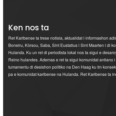
Ken nos ta
Ret Karibense ta trese notisia, aktualidat i informashon ad
Boneiru, Kòrsou, Saba, Sint Eustatius i Sint Maarten i di 
Hulanda. Ku un ret di periodista lokal nos ta sigui e desaro
Reino hulandes. Ademas e ret ta sigui komunidat antiano 
tumamentu di desishon polítiko na Den Haag ku tin konseku
pa e komunidat karibense na Hulanda. Ret Karibense ta i