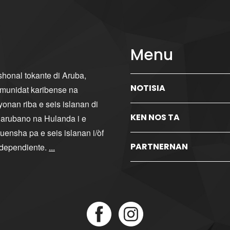
Menu
ishonal tokante di Aruba,
NOTISIA
komunidat karibense na
yonan riba e seis islanan di
KEN NOS TA
i arubano na Hulanda i e
ensha pa e seis islanan i/òf
PARTNERNAN
ndependiente.
...