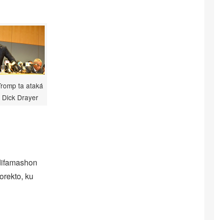
romp ta ataká
t Dick Drayer
 difamashon
orekto, ku