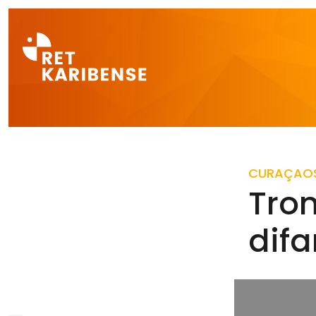
Direct naar a
CURAÇAO
Tro
dif