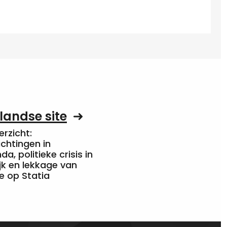
landse site
rzicht:
chtingen in
a, politieke crisis in
jk en lekkage van
e op Statia