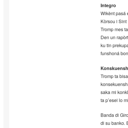
Integro
Wikènt pasá e
Kòrsou i Sint
Tromp mes tam
Den un rapòrt
ku tin prekup
funshoná bon 
Konskuens
Tromp ta bisa
konsekuensha p
saka mi konkl
ta p’esei lo 
Banda di Gir
di su banko. 