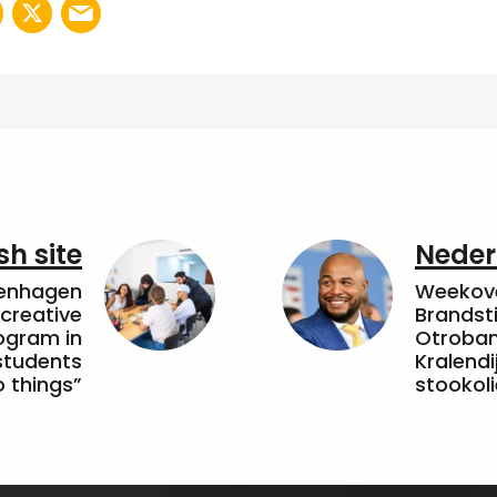
sh site
Neder
penhagen
Weekove
 creative
Brandsti
ogram in
Otroband
students
Kralendi
 things”
stookoli