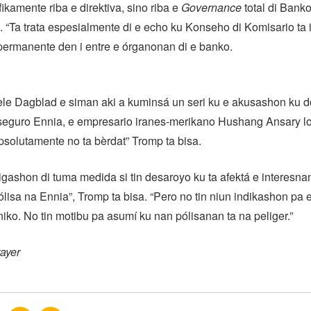
ífikamente riba e direktiva, sino riba e
Governance
total di Banko
. “Ta trata espesialmente di e echo ku Konseho di Komisario ta 
permanente den i entre e órganonan di e banko.
ele Dagblad e siman aki a kuminsá un seri ku e akusashon ku d
seguro Ennia, e empresario iranes-merikano Hushang Ansary lo
solutamente no ta bèrdat” Tromp ta bisa.
ligashon di tuma medida si tin desaroyo ku ta afektá e interesnan
lisa na Ennia”, Tromp ta bisa. “Pero no tin niun indikashon pa e
iko. No tin motibu pa asumí ku nan pólisanan ta na peliger.”
ayer