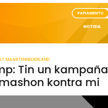
rtikel
PAPIAMENTU
NOTISIA
ST MAARTEN
NEDERLAND
mp: Tin un kampaña
amashon kontra mi