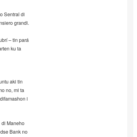
o Sentral di
nsiero grandi.
brí – tin pará
rten ku ta
ntu aki tin
mo no, mi ta
 difamashon i
o di Maneho
andse Bank no