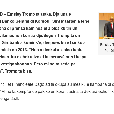
6
– Emsley Tromp ta ataká. Djaluna e
i Banko Sentral di Kòrsou i Sint Maarten a tene
ha di prensa kaminda el a bisa ku tin un
difamashon kontra dje.Segun Tromp ta un
a Girobank a kumins’é, despues ku e banko a
Emsley T
uratela na 2013. “Nos a deskubrí asina tantu
| Potrè
 einan, ku e ehekutivo ei ta menasá nos i ke pa
nvestigashonnan. Pero mi no ta sede pa
”, Tromp ta bisa.
ant Het Financieele Dagblad ta okupá su mes ku e kampaña di
“Mi no ta komprondé pakiko un korant asina ta deklará echo ink
enga fásil.