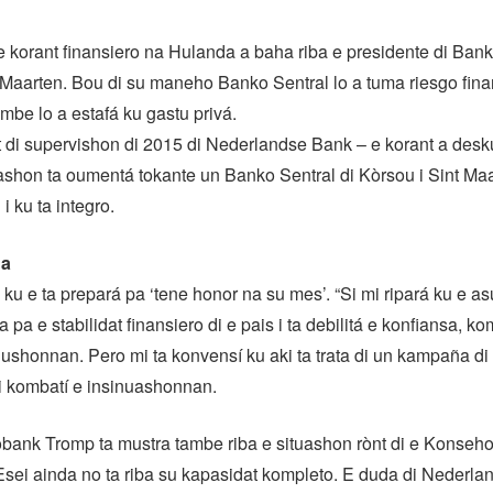
 korant finansiero na Hulanda a baha riba e presidente di Bank
 Maarten. Bou di su maneho Banko Sentral lo a tuma riesgo fina
be lo a estafá ku gastu privá.
 di supervishon di 2015 di Nederlandse Bank – e korant a desku
ashon ta oumentá tokante un Banko Sentral di Kòrsou i Sint Maa
i ku ta integro.
ha
 ku e ta prepará pa ‘tene honor na su mes’. “Si mi ripará ku e asu
a e stabilidat finansiero di e pais i ta debilitá e konfiansa, ko
ushonnan. Pero mi ta konvensí ku aki ta trata di un kampaña di
mi kombatí e insinuashonnan.
obank Tromp ta mustra tambe riba e situashon rònt di e Konseh
Esei ainda no ta riba su kapasidat kompleto. E duda di Nederl