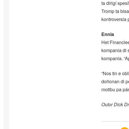
ta dirigí spes
Tromp ta bisa
kontroversia 
Ennia
Het Financie
kompania di 
kompania. “Ap
“Nos tin e ob
doñonan di pó
motibu pa pán
Outor Dick Dr