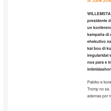
15 June 201
WILLEMSTAD 
presidente d
un konferens
kampaña di 
ehekutivo n
kai bou di k
iregularidat
nos para e i
intimidashon
Pakiko e kor
Tromp no sa. 
ademas por n