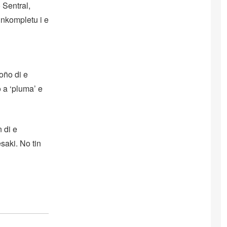
 Sentral,
inkompletu i e
oño di e
 a ‘pluma’ e
 di e
saki. No tin