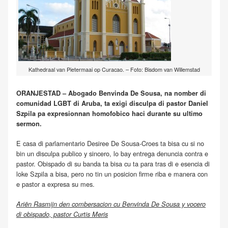
Kathedraal van Pietermaai op Curacao. – Foto: Bisdom van Willemstad
ORANJESTAD – Abogado Benvinda De Sousa, na nomber di
comunidad LGBT di Aruba, ta exigi disculpa di pastor Daniel
Szpila pa expresionnan homofobico haci durante su ultimo
sermon.
E casa di parlamentario Desiree De Sousa-Croes ta bisa cu si no
bin un disculpa publico y sincero, lo bay entrega denuncia contra e
pastor. Obispado di su banda ta bisa cu ta para tras di e esencia di
loke Szpila a bisa, pero no tin un posicion firme riba e manera con
e pastor a expresa su mes.
Ariën Rasmijn den combersacion cu Benvinda De Sousa y vocero
di obispado, pastor Curtis Meris