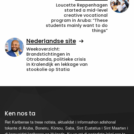
Loucette Reppenhagen
started a mid-level
creative vocational
program in Aruba: “These
students mainly want to do
things”
Nederlandse site
Weekoverzicht:
Brandstichtingen in
Otrobanda, politieke crisis
in Kralendijk en lekkage van
stookolie op Statia
Ken nos ta
Ret Karibense ta trese notisia, aktualidat i informashon adishonal
tokante di Aruba, Boneiru, Kòrsou, Saba, Sint Eustatius i Sint Maarten i
di komunidat karibense na Hulanda. Ku un ret di periodista lokal nos ta