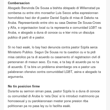
Combersacion
Abogado Benvinda De Sousa a bishita obispado di Willemstad pa
combersa cu entre otro monseñor Luis Secco ariba expresionnan
homofobico haci dor di pastor Daniel Szpila di misa di Dakota na
Aruba. Representando entre otro su casa Desiree De Sousa-Croes
y Alfa, e organisacion local cu ta representa e comunidad LGBT na
Aruba, e abogado a duna di conoce cu e kier mira un disculpa
publico di parti di e pastor.
Si no haci esaki, lo bay haci denuncia contra pastor Szpila serca
Ministerio Publico. Segun De Sousa no ta cuestion cu e ta pidi
misa catolico pa ta di acuerdo cu casamento of registracion civil di
personanan di mesun sexo. Es mas, e ta bay di acuerdo pa no ta
di acuerdo. E ta bira un problema sinembargo ora e pastor uza
palabranan ofensivo contra comuniddad LGBT, asina e abogado ta
argumenta.
No tin posicion firme
Durante su sermon siman pasa, pastor Szpila lo a duna di conoce
cu comunidad di Aruba lo ‘reta Dios’ si lo introduci matrimonio pa
homosexual y cu parokianonaan mester pone presion riba
politiconan pa no pasa ley cu lo facilita esaki.