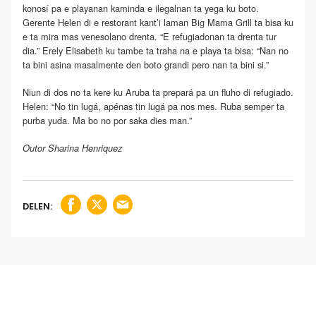
konosí pa e playanan kaminda e ilegalnan ta yega ku boto.
Gerente Helen di e restorant kant’i laman Big Mama Grill ta bisa ku
e ta mira mas venesolano drenta. “E refugiadonan ta drenta tur
dia.” Erely Elisabeth ku tambe ta traha na e playa ta bisa: “Nan no
ta bini asina masalmente den boto grandi pero nan ta bini si.”
Niun di dos no ta kere ku Aruba ta prepará pa un fluho di refugiado.
Helen: “No tin lugá, apénas tin lugá pa nos mes. Ruba semper ta
purba yuda. Ma bo no por saka dies man.”
Outor Sharina Henriquez
DELEN: