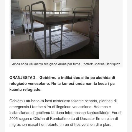
Ainda no ta kla kuantu refugiado Aruba por tuma – potrèt: Sharina Henriquez
ORANJESTAD – Gobièrnu a indiká dos sitio pa akohida di
refugiado venesolano. No ta konosí unda nan ta keda i pa
kuantu refugiado.
Gobièrnu arubano ta hasi misterioso tokante senario, plannan di
emergensia i tambe sifra di ilegalnan venesolano. Ademas e
instansianan di gobièrnu ta duna informashon kontradiktorio. For di
2005 segun e Ofisina di Kombatimentu di Desaster tin un plan di
migrashon masal i entretantu tin un di tres vershon di e plan.