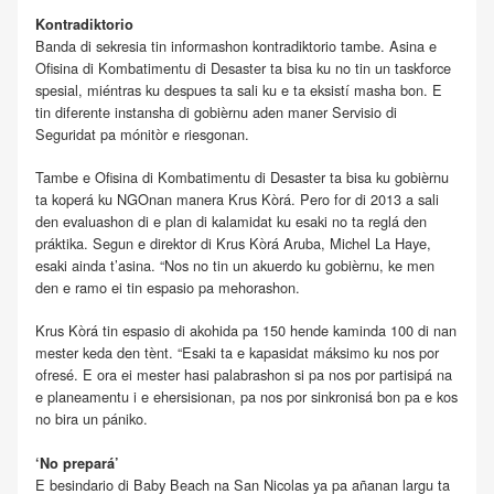
Kontradiktorio
Banda di sekresia tin informashon kontradiktorio tambe. Asina e
Ofisina di Kombatimentu di Desaster ta bisa ku no tin un taskforce
spesial, miéntras ku despues ta sali ku e ta eksistí masha bon. E
tin diferente instansha di gobièrnu aden maner Servisio di
Seguridat pa mónitòr e riesgonan.
Tambe e Ofisina di Kombatimentu di Desaster ta bisa ku gobièrnu
ta koperá ku NGOnan manera Krus Kòrá. Pero for di 2013 a sali
den evaluashon di e plan di kalamidat ku esaki no ta reglá den
práktika. Segun e direktor di Krus Kòrá Aruba, Michel La Haye,
esaki ainda t’asina. “Nos no tin un akuerdo ku gobièrnu, ke men
den e ramo ei tin espasio pa mehorashon.
Krus Kòrá tin espasio di akohida pa 150 hende kaminda 100 di nan
mester keda den tènt. “Esaki ta e kapasidat máksimo ku nos por
ofresé. E ora ei mester hasi palabrashon si pa nos por partisipá na
e planeamentu i e ehersisionan, pa nos por sinkronisá bon pa e kos
no bira un pániko.
‘No prepará’
E besindario di Baby Beach na San Nicolas ya pa añanan largu ta