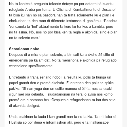
No ta kontestá pregunta tokante detaye pa por determiná kuantu
refugiado Aruba por tuma. E Ofisina di Kombatimentu di Desaster
ta bisa ku nan no sa pasobra nan ta trata solamente ku e plan i e
ehekushon ta den man di diferente instansha di gobièrnu. “Pasobra
Venezuela ta ‘hot’ aktualmente ta kere ku tur kos a kambia, pero
no ta asina. Nò, nos no por bisa ken ta regla e akohida, sino e plan
no ta sekreto mas.”
Senarionan nobo
Despues di a mira e plan sekreto, a bin sali ku a skohe 25 sitio di
emergensia pa kalamidat. No ta menshoná e akohida pa refugiado
venesolano spesífikamente.
Entretantu a traha senario nobo i a resultá ku polis ta hunga un
papel grandi den e promé akohida. Fuentenan den polis ta splika
pakiko: “Si nan yega den un estilo manera di Siria, nos sa esaki
sigur mei ora delantá. I siudadanonan na tera lo avisá nos komo
promé ora e botonan bini.”Despues e refugiadonan ta bai dos sitio
di akohida designá.
Unda esakinan ta keda i kon grandi nan ta no ta kla. Ta minister di
Hustisia so por duna e informashon aki, pero e ta inalkansabel.