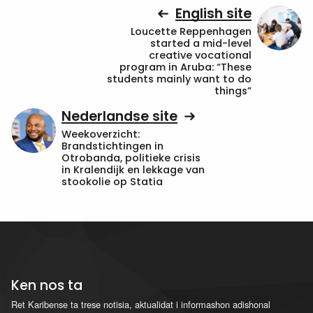
English site
Loucette Reppenhagen
started a mid-level
creative vocational
program in Aruba: “These
students mainly want to do
things”
Nederlandse site
Weekoverzicht:
Brandstichtingen in
Otrobanda, politieke crisis
in Kralendijk en lekkage van
stookolie op Statia
Ken nos ta
Ret Karibense ta trese notisia, aktualidat i informashon adishonal