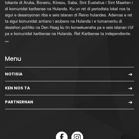
tokante di Aruba, Boneiru, Kòrsou, Saba, Sint Eustatius i Sint Maarten i
di komunidat karibense na Hulanda. Ku un ret di periodista lokal nos ta
sigui e desaroyonan riba e seis islanan di Reino hulandes. Ademas e ret
ta sigui komunidat antiano i arubano na Hulanda i e tumamentu di
desishon polítiko na Den Haag ku tin konsekuensha pa e seis islanan i/òf
pa e komunidat karibense na Hulanda. Ret Karibense ta independiente.
...
Menu
NOTISIA
KEN NOS TA
PARTNERNAN