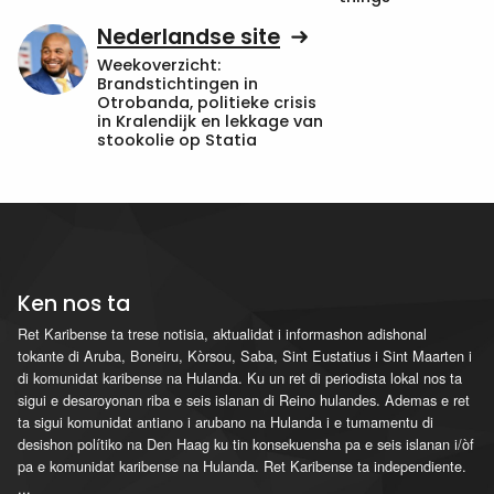
Nederlandse site
Weekoverzicht:
Brandstichtingen in
Otrobanda, politieke crisis
in Kralendijk en lekkage van
stookolie op Statia
Ken nos ta
Ret Karibense ta trese notisia, aktualidat i informashon adishonal
tokante di Aruba, Boneiru, Kòrsou, Saba, Sint Eustatius i Sint Maarten i
di komunidat karibense na Hulanda. Ku un ret di periodista lokal nos ta
sigui e desaroyonan riba e seis islanan di Reino hulandes. Ademas e ret
ta sigui komunidat antiano i arubano na Hulanda i e tumamentu di
desishon polítiko na Den Haag ku tin konsekuensha pa e seis islanan i/òf
pa e komunidat karibense na Hulanda. Ret Karibense ta independiente.
...