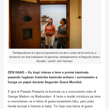
Partisipantenan di e gira ta impreshoná ora den e úniko sèl di morto ku a
konservá nan lesa inskripshon di speransa i desesperashon di Segundo Guera
Mundial – potrèt: John Samson
DEN HAAG – Ku hopi interes a tene e promé kaminata
pasando lugánan históriko kaminda antiano i surinameño a
hunga un papel durante Segundo Guera Mundial.
E gira di Pasado Presente ta kuminsá na e monumento nobo di
George Maduro na Madurodam. A lanta e siudat miniatura pa tene
e memorianan na e héroe di guera kurasoleño bibu, pero poko
hende konosé e historia ei kaba. Tin hopi mas héroe di guera