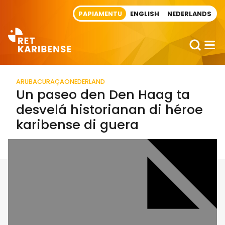
Direct naar artikel
PAPIAMENTU
ENGLISH
NEDERLANDS
ARUBA
CURAÇAO
NEDERLAND
Un paseo den Den Haag ta
desvelá historianan di héroe
karibense di guera