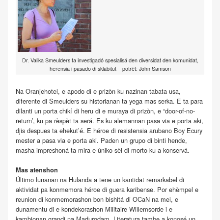
Dr. Valika Smeulders ta investigadó spesialisá den diversidat den komunidat,
herensia i pasado di sklabitut – potrèt: John Samson
Na Oranjehotel, e apodo di e prizòn ku nazinan tabata usa,
diferente di Smeulders su historianan ta yega mas serka. E ta para
dilanti un porta chikí di heru di e muraya di prizòn, e “door-of-no-
return’, ku pa rèspèt ta será. Es ku alemannan pasa via e porta aki,
djis despues ta ehekut’é. E héroe di resistensia arubano Boy Ecury
mester a pasa via e porta aki. Paden un grupo di binti hende,
masha impreshoná ta mira e úniko sèl di morto ku a konservá.
Mas atenshon
Último lunanan na Hulanda a tene un kantidat remarkabel di
aktividat pa konmemora héroe di guera karibense. Por ehèmpel e
reunion di konmemorashon bon bishitá di OCaN na mei, e
dunamentu di e kondekorashon Militaire Willemsorde i e
kambionan grandi na Madurodam. Literatura tambe a konosé un