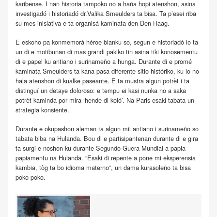
karibense. I nan historia tampoko no a haña hopi atenshon, asina
investigadó i historiadó dr.Valika Smeulders ta bisa. Ta p’esei riba
su mes inisiativa e ta organisá kaminata den Den Haag.
E eskoho pa konmemorá héroe blanku so, segun e historiadó lo ta
un di e motibunan di mas grandi pakiko tin asina tiki konosementu
di e papel ku antiano i surinameño a hunga. Durante di e promé
kaminata Smeulders ta kana pasa diferente sitio históriko, ku lo no
hala atenshon di kualke paseante. E ta mustra algun potrèt i ta
distinguí un detaye doloroso: e tempu ei kasi nunka no a saka
potrèt kaminda por mira ‘hende di koló’. Na Paris esaki tabata un
strategia konsiente.
Durante e okupashon aleman ta algun mil antiano i surinameño so
tabata biba na Hulanda. Bou di e partisipantenan durante di e gira
ta surgi e noshon ku durante Segundo Guera Mundial a papia
papiamentu na Hulanda. “Esaki di repente a pone mi eksperensia
kambia, tòg ta bo idioma materno”, un dama kurasoleño ta bisa
poko poko.