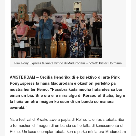
Pink Pony Express ta kanta himno di Madurodam – potrèt: Pieter Hofmann
AMSTERDAM – Cecilia Hendrikx di e kolektivo di arte Pink
PonyEspress ta haña Madurodam e okashon perfekto pa
mustra henter Reino. “Pasobra kada mucha hulandes sa bai
einan un bia. Si e ora ei e mira algu di Kòrsou òf Statia, tòg e
ta haña un otro imágen ku esun di un banda so manera
aworaki.”
Na e festival di Kwaku awe a papia di Reino. E énfasis tabata riba
e formashon di imágen di un banda so i e falta di konosementu di
Reino. Un kaso ehemplar tabata kon e parke miniatura Madurodam