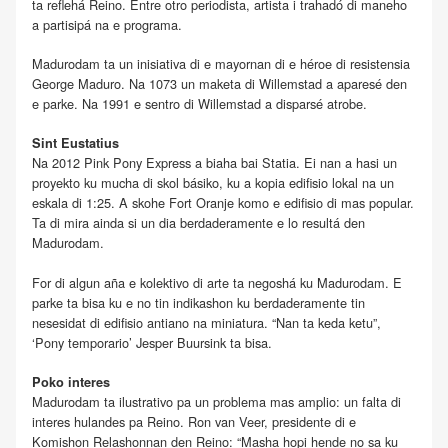
ta reflehá Reino. Entre otro periodista, artista i trahadó di maneho
a partisipá na e programa.
Madurodam ta un inisiativa di e mayornan di e héroe di resistensia
George Maduro. Na 1073 un maketa di Willemstad a aparesé den
e parke. Na 1991 e sentro di Willemstad a disparsé atrobe.
Sint Eustatius
Na 2012 Pink Pony Express a biaha bai Statia. Ei nan a hasi un
proyekto ku mucha di skol básiko, ku a kopia edifisio lokal na un
eskala di 1:25. A skohe Fort Oranje komo e edifisio di mas popular.
Ta di mira ainda si un dia berdaderamente e lo resultá den
Madurodam.
For di algun aña e kolektivo di arte ta negoshá ku Madurodam. E
parke ta bisa ku e no tin indikashon ku berdaderamente tin
nesesidat di edifisio antiano na miniatura. “Nan ta keda ketu”,
‘Pony temporario’ Jesper Buursink ta bisa.
Poko interes
Madurodam ta ilustrativo pa un problema mas amplio: un falta di
interes hulandes pa Reino. Ron van Veer, presidente di e
Komishon Relashonnan den Reino: “Masha hopi hende no sa ku