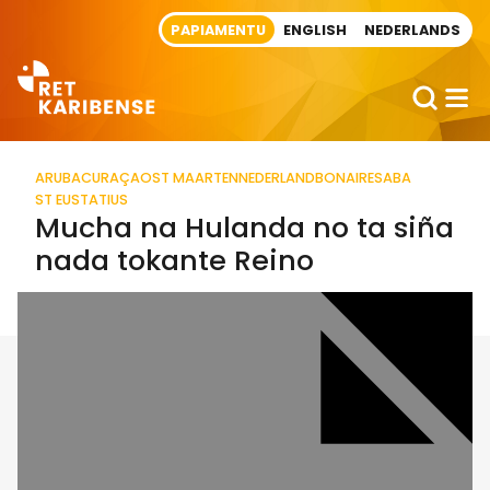
Direct naar artikel
PAPIAMENTU
ENGLISH
NEDERLANDS
ARUBA
CURAÇAO
ST MAARTEN
NEDERLAND
BONAIRE
SABA
ST EUSTATIUS
Mucha na Hulanda no ta siña
nada tokante Reino