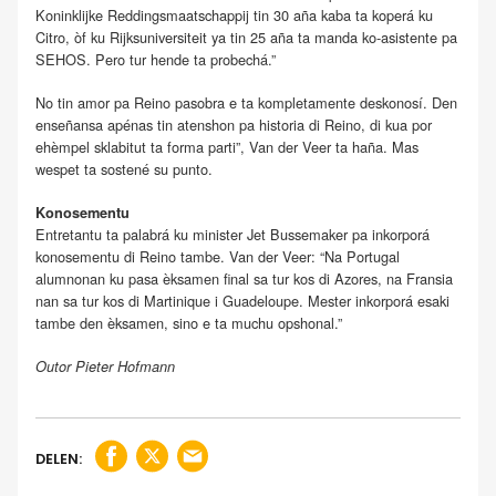
Koninklijke Reddingsmaatschappij tin 30 aña kaba ta koperá ku
Citro, òf ku Rijksuniversiteit ya tin 25 aña ta manda ko-asistente pa
SEHOS. Pero tur hende ta probechá.”
No tin amor pa Reino pasobra e ta kompletamente deskonosí. Den
enseñansa apénas tin atenshon pa historia di Reino, di kua por
ehèmpel sklabitut ta forma parti”, Van der Veer ta haña. Mas
wespet ta sostené su punto.
Konosementu
Entretantu ta palabrá ku minister Jet Bussemaker pa inkorporá
konosementu di Reino tambe. Van der Veer: “Na Portugal
alumnonan ku pasa èksamen final sa tur kos di Azores, na Fransia
nan sa tur kos di Martinique i Guadeloupe. Mester inkorporá esaki
tambe den èksamen, sino e ta muchu opshonal.”
Outor Pieter Hofmann
DELEN: