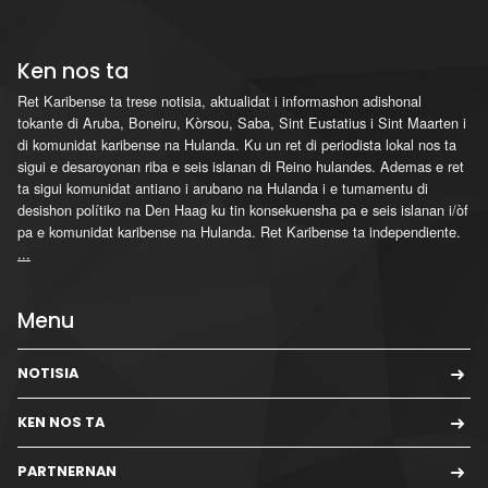
Ken nos ta
Ret Karibense ta trese notisia, aktualidat i informashon adishonal
tokante di Aruba, Boneiru, Kòrsou, Saba, Sint Eustatius i Sint Maarten i
di komunidat karibense na Hulanda. Ku un ret di periodista lokal nos ta
sigui e desaroyonan riba e seis islanan di Reino hulandes. Ademas e ret
ta sigui komunidat antiano i arubano na Hulanda i e tumamentu di
desishon polítiko na Den Haag ku tin konsekuensha pa e seis islanan i/òf
pa e komunidat karibense na Hulanda. Ret Karibense ta independiente.
...
Menu
NOTISIA
KEN NOS TA
PARTNERNAN