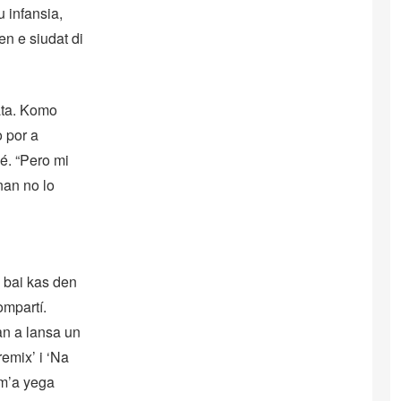
 infansia,
n e siudat di
bata. Komo
 por a
é. “Pero mi
nan no lo
a bai kas den
ompartí.
an a lansa un
emix’ i ‘Na
 m’a yega