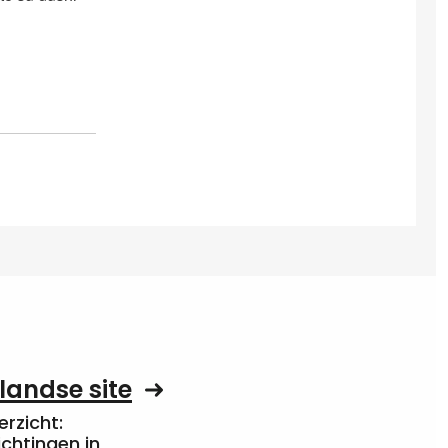
landse site
rzicht:
chtingen in