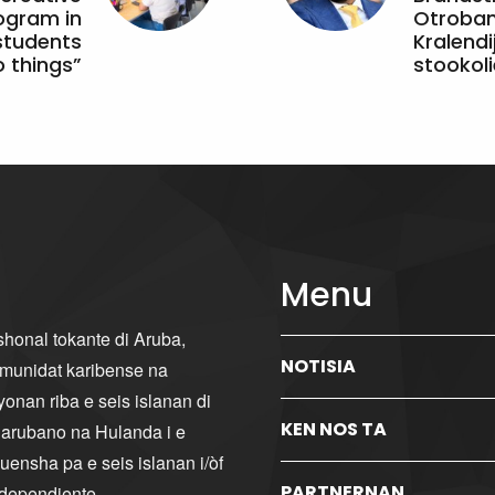
ogram in
Otroband
students
Kralendi
 things”
stookoli
Menu
ishonal tokante di Aruba,
NOTISIA
komunidat karibense na
yonan riba e seis islanan di
KEN NOS TA
i arubano na Hulanda i e
ensha pa e seis islanan i/òf
PARTNERNAN
ndependiente.
...