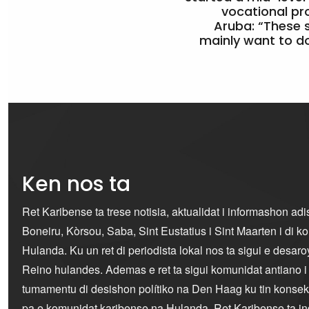
vocational pr
Aruba: “These 
mainly want to do
Ken nos ta
Ret Karibense ta trese notisia, aktualidat i informashon ad
Boneiru, Kòrsou, Saba, Sint Eustatius i Sint Maarten i di 
Hulanda. Ku un ret di periodista lokal nos ta sigui e desaro
Reino hulandes. Ademas e ret ta sigui komunidat antiano 
tumamentu di desishon polítiko na Den Haag ku tin konseku
pa e komunidat karibense na Hulanda. Ret Karibense ta i