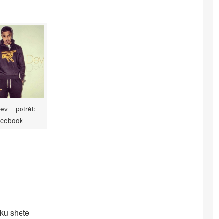
ev – potrèt:
acebook
 ku shete