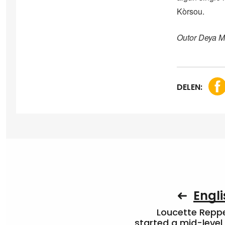
Kòrsou.
Outor Deya 
DELEN:
Engli
Loucette Rep
started a mid-level