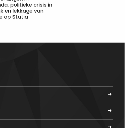
a, politieke crisis in
jk en lekkage van
e op Statia