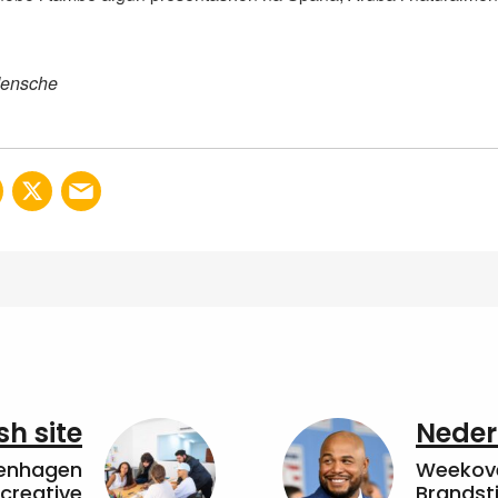
Mensche
sh site
Neder
penhagen
Weekove
 creative
Brandsti