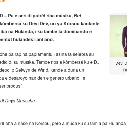
016
 Pa e seri di potrèt riba músika,
Ret
kòmbersá ku Devi Dev, un yu Kòrsou kantante
 biba na Hulanda, i ku tambe ta dominando e
bentut hulandes i antiano.
skohe pa rap na papiamentu i asina ta selebrá su
edio di su músika. Tambe nos a kòmbersá ku e DJ
Devi D
 videoclip Selwyn de Wind, kende a duna un
F
ba e desaroyo nan den e genero urbano i e
ser produsí.
 di Deya Mensche
 26 aña a nase na Kòrsou, pero a muda ku su famia pa Hulanda