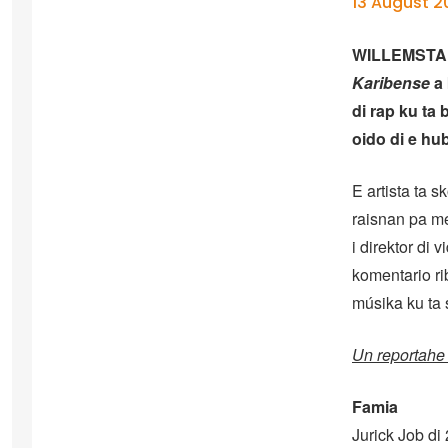
13 August 2
WILLEMSTAD –
Karibense
a 
di rap ku ta
oido di e hu
E artista ta 
raisnan pa m
i direktor di
komentario ri
músika ku ta 
Un reportahe
Famia
Jurick Job di