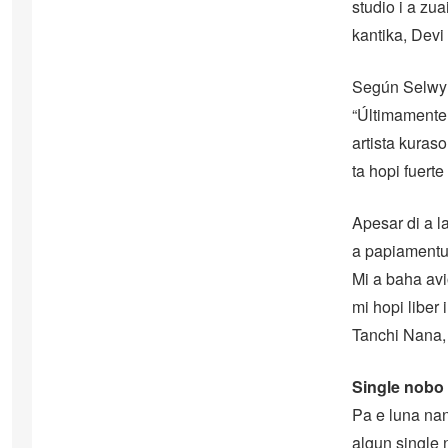
studio i a zua
kantika, Dev
Según Selwyn 
“Últimamente,
artista kuras
ta hopi fuert
Apesar di a l
a papiamentu 
Mi a baha avio
mi hopi liber
Tanchi Nana, 
Single nobo
Pa e luna nan
algun single