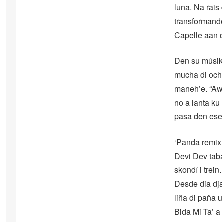
luna. Na rais
transformando
Capelle aan d
Den su músika
mucha di och
maneh’e. “Awó
no a lanta ku
pasa den esei”
‘Panda remix
Devi Dev tabat
skondí i trein
Desde dia dja
liña di paña 
Bida Mi Ta’ a