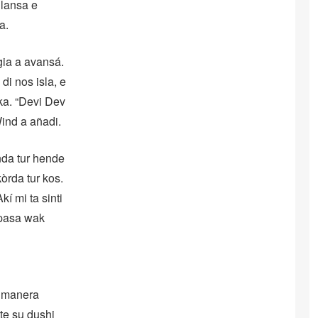
 lansa e
a.
gia a avansá.
i nos isla, e
ika. “Devi Dev
Wind a añadi.
nda tur hende
òrda tur kos.
kí mi ta sinti
a pasa wak
, manera
te su dushi