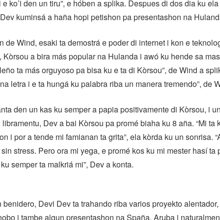
i e ko’i den un tiru”, e hóben a splika. Despues di dos dia ku ela
i Dev kuminsá a haña hopi petishon pa presentashon na Huland
de Wind, esaki ta demostrá e poder di internet i kon e teknolo
 Kòrsou a bira más popular na Hulanda i awó ku hende sa mas d
oleño ta más orguyoso pa bisa ku e ta di Kòrsou”, de Wind a spl
e na letra i e ta hungá ku palabra riba un manera tremendo”, de 
anta den un kas ku semper a papia positivamente di Kòrsou, i u
libramentu, Dev a bai Kòrsou pa promé biaha ku 8 aña. “Mi ta k
n i por a tende mi famianan ta grita”, ela kòrda ku un sonrisa. “A
 i sin stress. Pero ora mi yega, e promé kos ku mi mester hasí t
ku semper ta malkriá mi”, Dev a konta.
 benidero, Devi Dev ta trahando riba varios proyekto alentador
 nobo i tambe algun presentashon na Spaña, Aruba i naturalmen