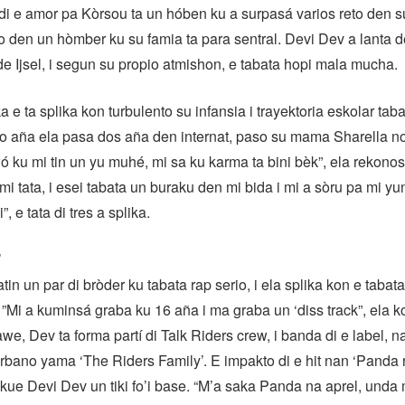
 di e amor pa Kòrsou ta un hóben ku a surpasá varios reto den su
 den un hòmber ku su famia ta para sentral. Devi Dev a lanta de
e Ijsel, i segun su propio atmishon, e tabata hopi mala mucha.
 e ta splika kon turbulento su infansia i trayektoria eskolar ta
o aña ela pasa dos aña den internat, paso su mama Sharella no
 ku mi tin un yu muhé, mi sa ku karma ta bini bèk”, ela rekonos
 mi tata, i esei tabata un buraku den mi bida i mi a sòru pa mi yu
, e tata di tres a splika.
’
in un par di bròder ku tabata rap serio, i ela splika kon e tabat
. ”Mi a kuminsá graba ku 16 aña i ma graba un ‘diss track”, ela k
we, Dev ta forma partí di Talk Riders crew, i banda di e label, n
urbano yama ‘The Riders Family’. E impakto di e hit nan ‘Panda r
 kue Devi Dev un tiki fo’i base. “M’a saka Panda na aprel, unda