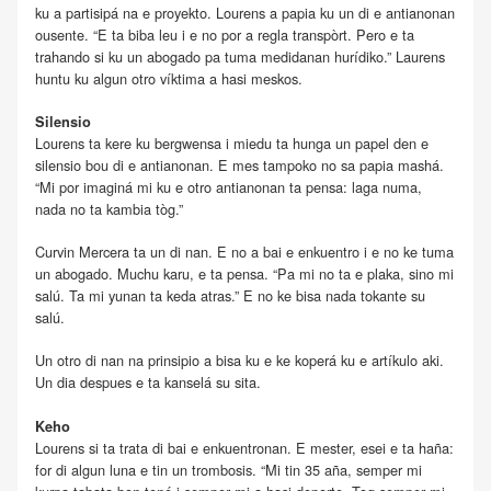
ku a partisipá na e proyekto. Lourens a papia ku un di e antianonan
ousente. “E ta biba leu i e no por a regla transpòrt. Pero e ta
trahando si ku un abogado pa tuma medidanan hurídiko.” Laurens
huntu ku algun otro víktima a hasi meskos.
Silensio
Lourens ta kere ku bergwensa i miedu ta hunga un papel den e
silensio bou di e antianonan. E mes tampoko no sa papia mashá.
“Mi por imaginá mi ku e otro antianonan ta pensa: laga numa,
nada no ta kambia tòg.”
Curvin Mercera ta un di nan. E no a bai e enkuentro i e no ke tuma
un abogado. Muchu karu, e ta pensa. “Pa mi no ta e plaka, sino mi
salú. Ta mi yunan ta keda atras.” E no ke bisa nada tokante su
salú.
Un otro di nan na prinsipio a bisa ku e ke koperá ku e artíkulo aki.
Un dia despues e ta kanselá su sita.
Keho
Lourens si ta trata di bai e enkuentronan. E mester, esei e ta haña:
for di algun luna e tin un trombosis. “Mi tin 35 aña, semper mi