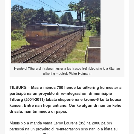
Hende di Tilburg sin trabou mester a las i raspa trein bieu sino lo a kita nan
uitkering – potrèt: Pieter Hofmann
TILBURG – Mas o ménos 700 hende ku uitkering ku mester a
partisipá na un proyekto di re-integrashon di munisipio
Tilburg (2004-2011) tabata eksponé na e kromo-6 ku ta kousa
kanser. Entre nan hopi antiano. Ounke algun di nan tin keho
di salú, nan tin miedu di papia.
Munisipio a manda yama Leroy Lourens (35) na 2006 pa bin
partisipá na un proyekto di re-integrashon sino nan lo a kòrta su