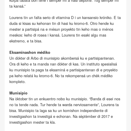
kurpa tabata bon tené i semper mi a hasi deporte. Tog semper mi
ta kansá.”
Lourens tin un falta serio di vitamina D i un kansansio króniko. E ta
duda si kisas su kehonan tin di hasi ku kromo-6. Otro hende ku
mester a partisipá na e mésun proyekto tin keho mas o ménos
meskos: keho di rosea i kansá. Lourens tin esaki algu mas
ekstremo, e ta bisa.
Eksaminashon médiko
Un dòkter di Arbo di munisipio akombersá ku e partisipantenan.
Ora di keho e ta manda nan dòkter di kas. Un instituto spesialisá
ku munisipio ta paga ta eksaminá e partisipantenan di e proyekto
pa keho relatá ku kromo-6. No ta rekompensá un chèk médiko
kompleto.
Munisipio
Na òktober tin un enkuentro nobo ku munisipio. “Banda di esei nos
no ta tende nada. Tur hende ta warda nerviosamente”, Lourens ta
bisa. Munisipio ta laga sa ku un komishon independiente di
investigashon ta investigá e echonan. Na sèptèmber di 2017 e
investigashon mester ta kla.