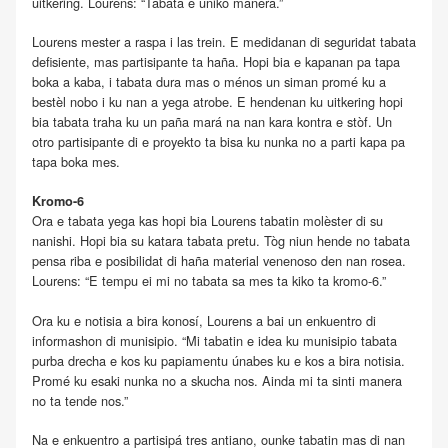
uitkering. Lourens: “Tabata e úniko manera.”
Lourens mester a raspa i las trein. E medidanan di seguridat tabata
defisiente, mas partisipante ta haña. Hopi bia e kapanan pa tapa
boka a kaba, i tabata dura mas o ménos un siman promé ku a
bestèl nobo i ku nan a yega atrobe. E hendenan ku uitkering hopi
bia tabata traha ku un paña mará na nan kara kontra e stòf. Un
otro partisipante di e proyekto ta bisa ku nunka no a parti kapa pa
tapa boka mes.
Kromo-6
Ora e tabata yega kas hopi bia Lourens tabatin molèster di su
nanishi. Hopi bia su katara tabata pretu. Tòg niun hende no tabata
pensa riba e posibilidat di haña material venenoso den nan rosea.
Lourens: “E tempu ei mi no tabata sa mes ta kiko ta kromo-6.”
Ora ku e notisia a bira konosí, Lourens a bai un enkuentro di
informashon di munisipio. “Mi tabatin e idea ku munisipio tabata
purba drecha e kos ku papiamentu únabes ku e kos a bira notisia.
Promé ku esaki nunka no a skucha nos. Ainda mi ta sinti manera
no ta tende nos.”
Na e enkuentro a partisipá tres antiano, ounke tabatin mas di nan