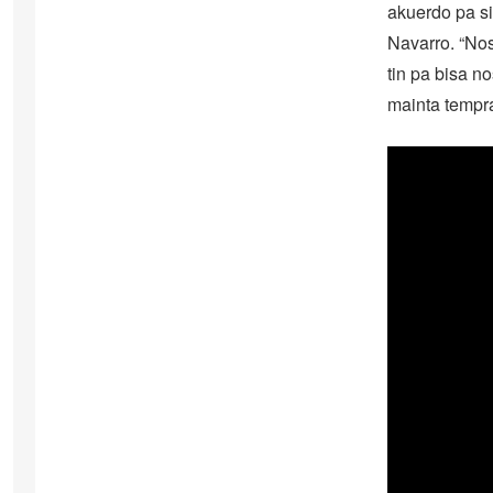
akuerdo pa si
Navarro. “Nos
tin pa bisa n
mainta tempr