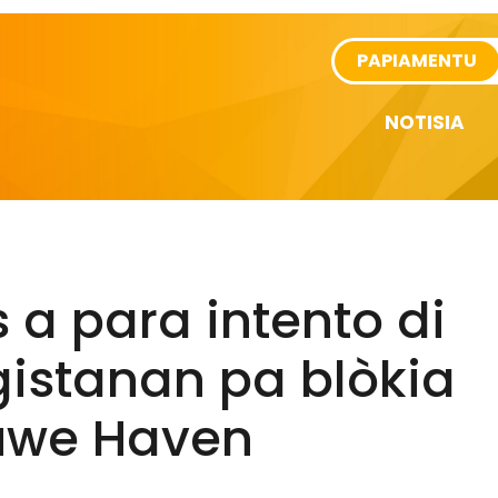
rtikel
PAPIAMENTU
NOTISIA
s a para intento di
gistanan pa blòkia
uwe Haven