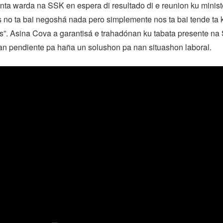
nta warda na SSK en espera di resultado di e reunion ku minis
 no ta bai negoshá nada pero simplemente nos ta bai tende ta 
os”. Asina Cova a garantisá e trahadónan ku tabata presente na 
an pendiente pa haña un solushon pa nan situashon laboral.