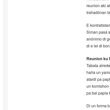
reunion aki a
trahadónan ta 
E kontratista
Siman pasá s
anónimo di go
di e lei di b
Reunion ku 
Tabata alrede
haña un yamad
atardi pa pap
un komishon d
pa bai papia 
Di un forma b