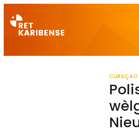
Direct naar a
CURAÇAO
Poli
wèl
Nie