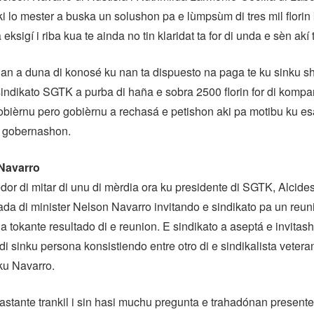
ki lo mester a buska un solushon pa e lùmpsùm di tres mil florin
eksigí i riba kua te ainda no tin klaridat ta for di unda e sèn akí t
nan a duna di konosé ku nan ta dispuesto na paga te ku sinku she
indikato SGTK a purba di haña e sobra 2500 florin for di komp
bièrnu pero gobièrnu a rechasá e petishon aki pa motibu ku esa
on gobernashon.
Navarro
dor di mitar di unu di mèrdia ora ku presidente di SGTK, Alcide
a di minister Nelson Navarro invitando e sindikato pa un reuni
ia tokante resultado di e reunion. E sindikato a aseptá e invitas
i sinku persona konsistiendo entre otro di e sindikalista veter
ku Navarro.
astante trankil i sin hasi muchu pregunta e trahadónan presente 