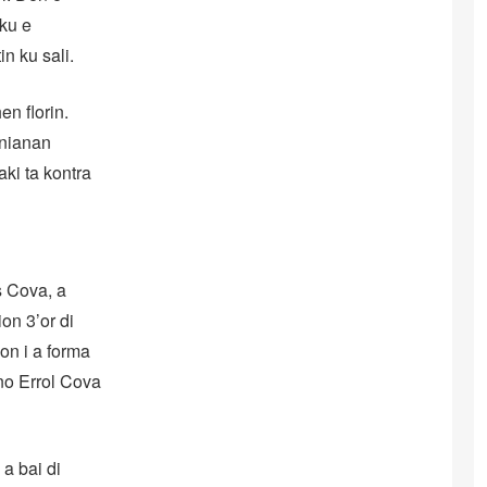
 ku e
in ku sali.
n florin.
anianan
ki ta kontra
s Cova, a
on 3’or di
hon i a forma
ano Errol Cova
a bai di