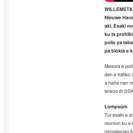
WILLEMSTAD 
Nieuwe Haven
aki. Esaki n
ku ta prohib
polis ya tab
pa blòkia e 
Mesora e poli
den e tráfiko
a haña nan m
tereno di SSK
Lùmpsùm
Tur esaki a s
reunion ku a 
ministernan N