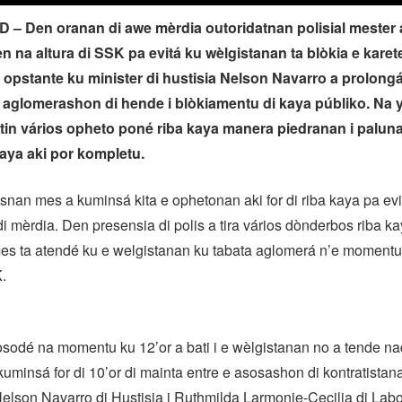
– Den oranan di awe mèrdia outoridatnan polisial mester 
 na altura di SSK pa evitá ku wèlgistanan ta blòkia e karete
o opstante ku minister di hustisia Nelson Navarro a prolong
í aglomerashon di hende i blòkiamentu di kaya públiko. Na 
atin vários opheto poné riba kaya manera piedranan i palun
kaya aki por kompletu.
snan mes a kuminsá kita e ophetonan aki for di riba kaya pa ev
 di mèrdia. Den presensia di polis a tira vários dònderbos riba ka
es ta atendé ku e welgistanan ku tabata aglomerá n’e momentu 
.
osodé na momentu ku 12’or a bati i e wèlgistanan no a tende na
kuminsá for di 10’or di mainta entre e asosashon di kontratistan
elson Navarro di Hustisia i Ruthmilda Larmonie-Cecilia di Labo