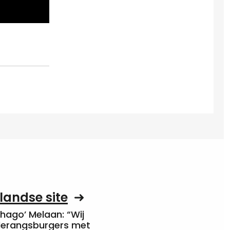
landse site
Chago’ Melaan: “Wij
rderangsburgers met