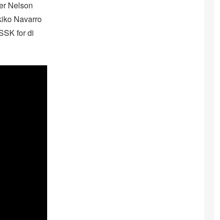
ter Nelson
kiko Navarro
SSK for di