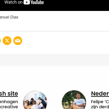
anuel Dias
sh site
Neder
penhagen
Felipe ‘
 creative
zijn de