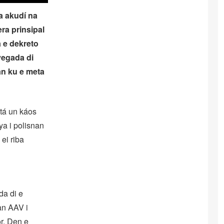
a akudí na
ra prinsipal
á e dekreto
yegada di
an ku e meta
itá un káos
ya i polisnan
ei riba
da di e
an AAV i
r. Den e