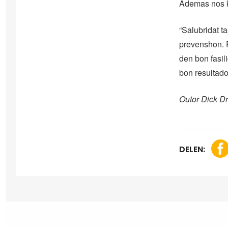
Ademas nos k
“Salubridat t
prevenshon. P
den bon fasil
bon resultado 
Outor Dick Dr
DELEN: