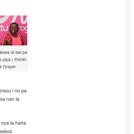
oses ta bai pa
s pipa | Potrèt:
k Drayer
òrsou i no pa
sla nan ta
i nos ta haña
meskos