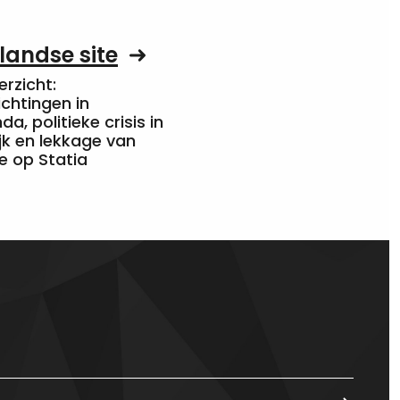
landse site
rzicht:
chtingen in
a, politieke crisis in
jk en lekkage van
e op Statia