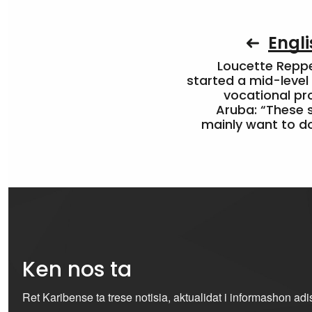
Engli
Loucette Rep
started a mid-level
vocational pr
Aruba: “These 
mainly want to do
Ken nos ta
Ret Karibense ta trese notisia, aktualidat i informashon ad