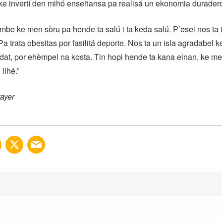
e invertí den mihó enseñansa pa realisá un ekonomia duradero
ambe ke men sòru pa hende ta salú i ta keda salú. P’esei nos ta 
a trata obesitas por fasilitá deporte. Nos ta un isla agradabel k
idat, por ehèmpel na kosta. Tin hopi hende ta kana einan, ke m
lihé.”
ayer