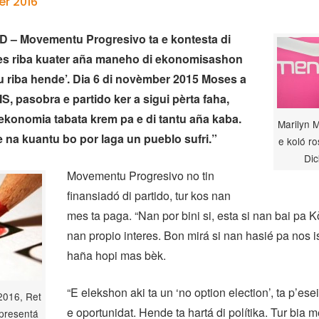
er 2016
– Movementu Progresivo ta e kontesta di
es riba kuater aña maneho di ekonomisashon
nu riba hende’. Dia 6 di novèmber 2015 Moses a
AIS, pasobra e partido ker a sigui pèrta faha,
ekonomia tabata krem pa e di tantu aña kaba.
Marilyn M
te na kuantu bo por laga un pueblo sufri.”
e koló ro
Dic
Movementu Progresivo no tin
finansiadó di partido, tur kos nan
mes ta paga. “Nan por bini si, esta si nan bai pa K
nan propio interes. Bon mirá si nan hasié pa nos i
haña hopi mas bèk.
“E elekshon aki ta un ‘no option election’, ta p’ese
2016, Ret
e oportunidat. Hende ta hartá di polítika. Tur bia 
 presentá