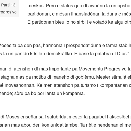
 Parti 13
meskos. Pero e status quo di awor no ta un opsh
ogresivo
partidonan, e mésun finansiadónan ta duna e més
E partidonan bieu lo no sirbi i e votadó ke algu otro
oses ta pa den pas, harmonia i prosperidat duna e famia stabil
 ta un partido kristian-demokrátiko. E base ta palabra di Dios.”
onan di atenshon di mas importante pa Movementu Progresivo t
r stagna mas pa motibu di maneho di gobièrnu. Mester stimulá 
né inovashonnan. Ke men atenshon pa turismo i kompanianan ch
hende; sòru pa bo por lanta un kompania.
di Moses enseñansa i salubridat mester ta pagabel i aksesibel 
snan mas abou den komunidat tambe. Ta nèt e hendenan ei mes