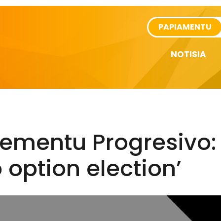
rtikel
PAPIAMENTU
NOTISIA
mentu Progresivo: ‘
 option election’