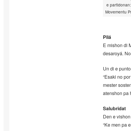
e partidonan:
Movementu Pr
Pilá
E mishon di M
desaroyá. Nos
Un di e punt
“Esaki no po
mester soste
atenshon pa 
Salubridat
Den e vishon 
“Ke men pa e