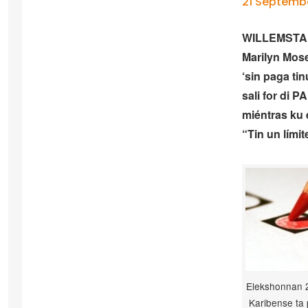
21 Septemb
WILLEMSTAD 
Marilyn Mos
‘sin paga ti
sali for di P
miéntras ku 
“Tin un lími
Elekshonnan 
Karibense ta