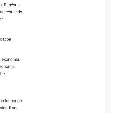
on. E mésun
un resultado.
.”
idat pa
a ekonomia.
ekonomia,
ikí i
pa tur hende.
ter di nos.