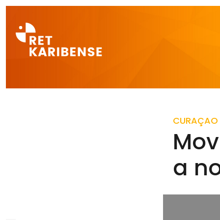
Direct naar a
CURAÇAO
Move
a no