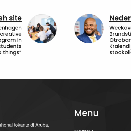
sh site
Neder
penhagen
Weekove
 creative
Brandsti
ogram in
Otroband
students
Kralendi
 things”
stookoli
Menu
ishonal tokante di Aruba,