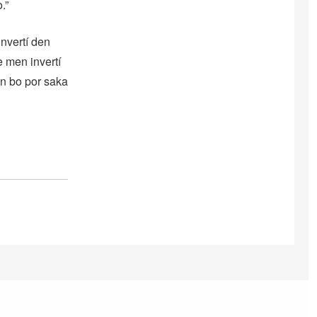
.”
invertí den
e men invertí
en bo por saka