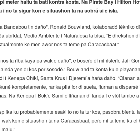
i meter haltu ta bati kontra kosta. Na Pirate Bay i Hilton Ho
ra i no ta sigur kon e situashon ta na sobrá si e isla.
na Bandabou tin daño”, Ronald Bouwland, kolaboradó tékniko di
 Salubridat, Medio Ambiente i Naturalesa ta bisa. “E direkshon di
tualmente ke men awor nos ta teme pa Caracasbaai.”
nos ta riba kaya pa wak e daño”, e bosero di ministerio Jair Go
e ainda yen di kos por sosodé.” Bouwland ta konta ku e playanan
 i Kenepa Chikí, Santa Krus i Djeremí a haña daño. “Olanan a
kuné kompletamente, ranka pilá for di suela, flurnan a disparsé 
mas. Na Kenepa i Bok’e Samí e liñanan di landa i e vlòt tambe a 
lika ku probablemente esaki lo no ta tur kos, pasobra bientu t
ai wak kon e situashon ta na Caracasbaai, pero mi ta teme ku ei
 malu.”