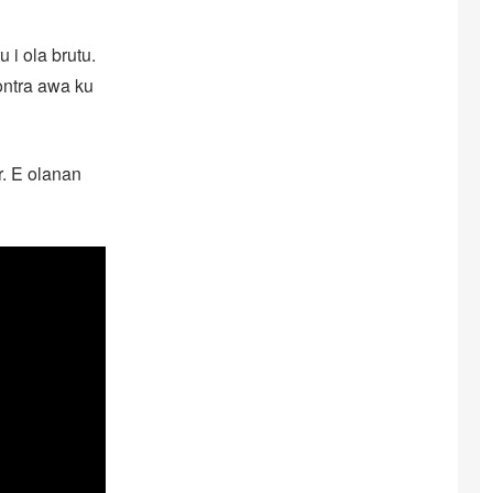
u i ola brutu.
kontra awa ku
. E olanan