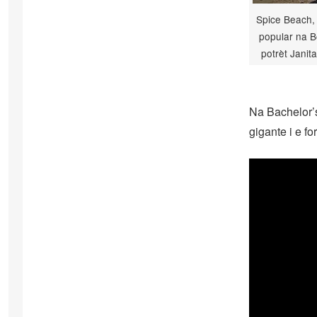
Spice Beach,
popular na B
potrèt Jani
Na Bachelor’
gigante i e fo