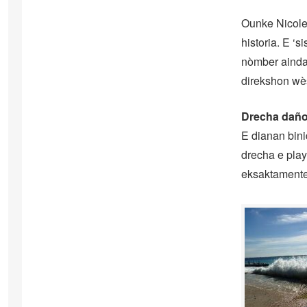
Ounke Nicole 
historia. E ‘s
nòmber ainda.
direkshon wès
Drecha dañ
E dianan bini
drecha e pla
eksaktamente 