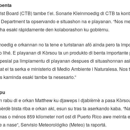
benta
st Board (CTB) tambe t’ei. Sonarie Kleinmoedig di CTB ta kont
Department ta opservando e situashon na e playanan. “Nos mes
echa esaki rápidamente den kolaborashon ku gobièrnu.
edig e orkannan no ta tene e turistanan afó ainda pero ta impo
 lihé. E playanan di Kòrsou ta un produkto di benta important
spesial pa limpiamentu di playanan despues di situashonnan asi
at ei ta serka e ministerio di Medio Ambiente i Naturalesa. Nos 
kos kaminda esaki tambe ta nesesario.”
mpu
n rabu di e orkan Matthew ku djaweps i djabièrnè a pasa Kòrsou
èrdè bista riba e orkan aki, esun su tras ta aserkando kaba. “N
mas o ménos 859 kilometer nort ost di Puerto Rico awe meinta 
le a nase”, Servisio Meteorológiko (Meteo) ta raportá.