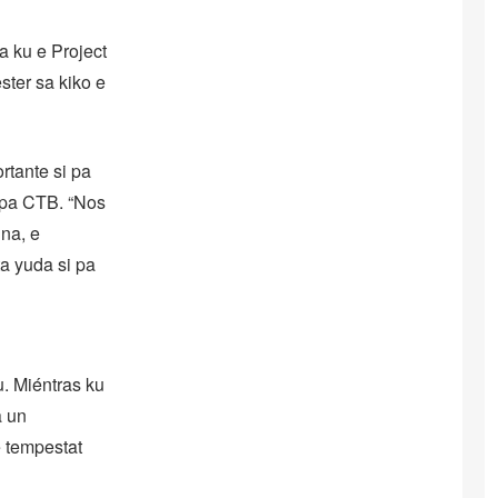
a ku e Project
ter sa kiko e
rtante si pa
e pa CTB. “Nos
na, e
ta yuda si pa
. Miéntras ku
a un
e tempestat