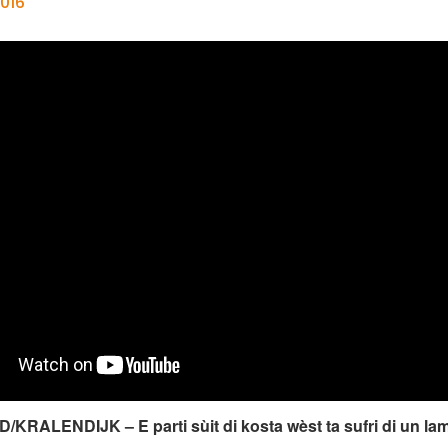
016
RALENDIJK – E parti sùit di kosta wèst ta sufri di un la