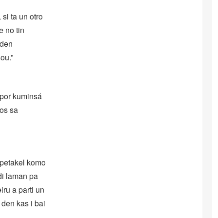
si ta un otro
e no tin
 den
ou.”
u por kuminsá
os sa
spetakel komo
di laman pa
ru a parti un
den kas i bai