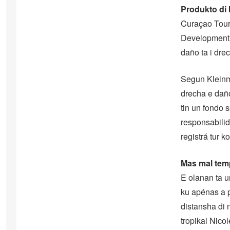
Produkto di 
Curaçao Touri
Development 
daño ta i dr
Segun Kleinmo
drecha e daño
tin un fondo 
responsabilid
registrá tur 
Mas mal te
E olanan ta u
ku apénas a p
distansha di 
tropikal Nico