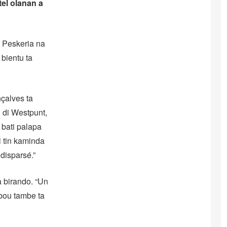
tel olanan a
 Peskeria na
 bientu ta
nçalves ta
 di Westpunt,
 bati palapa
i tin kaminda
disparsé.”
a birando. “Un
 bou tambe ta