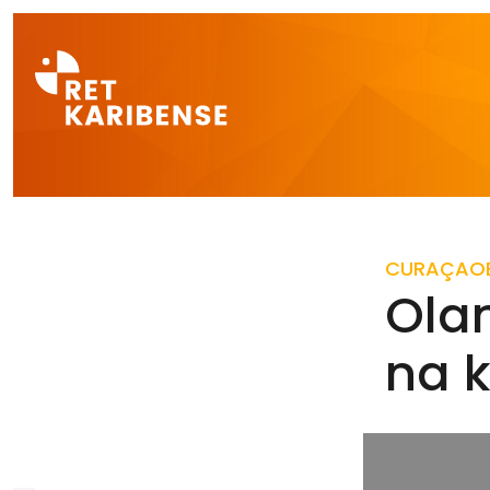
Direct naar a
CURAÇAO
Ola
na 