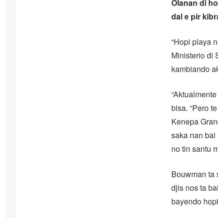
Olanan di hop
dal e pir kib
“Hopi playa 
Ministerio di
kambiando ak
“Aktualmente 
bisa. “Pero t
Kenepa Grandi
saka nan bai 
no tin santu 
Bouwman ta sp
djis nos ta b
bayendo hopi