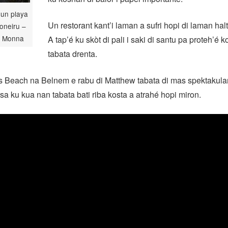
 un playa
Un restorant kant’i laman a sufri hopi di laman halt
oneiru –
ta Monna
A tap’é ku skòt di pali i saki di santu pa proteh’é 
tabata drenta.
s Beach na Belnem e rabu di Matthew tabata di mas spektakular
rsa ku kua nan tabata bati riba kosta a atrahé hopi miron.