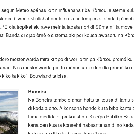
segun Meteo apénas lo tin influensha riba Kòrsou, sistema 98L 
istema di wer’ aki ofishalmente no ta un tempestat ainda i p’esei 
 “E ola tropikal aki awe meinta tabata nort di Sürnam i ta move
t. Banda di djabièrnè e sistema aki por kousa awaseru na Kòrs
o
dero mester warda mira ki tipo di wer lo tin pa Kòrsou promé k
yanan. Nos mester warda por lo ménos un te dos dia promé ku n
kiko ta kiko”, Bouwland ta bisa.
Boneiru
Na Boneiru tambe olanan haltu ta kousa di tantu 
di keda alerto. A konsehá hende ku ta biba kantu 
tuma medida di prekoushon. Kuerpo Públiko Bonei
karta den kua ta konsehá habitantenan di no keda 
ku kosnan di balor i papel importante.