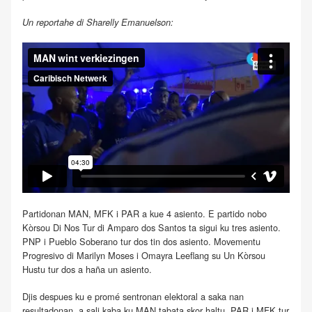
Un reportahe di Sharelly Emanuelson:
Partidonan MAN, MFK i PAR a kue 4 asiento. E partido nobo
Kòrsou Di Nos Tur di Amparo dos Santos ta sigui ku tres asiento.
PNP i Pueblo Soberano tur dos tin dos asiento. Movementu
Progresivo di Marilyn Moses i Omayra Leeflang su Un Kòrsou
Hustu tur dos a haña un asiento.
Djis despues ku e promé sentronan elektoral a saka nan
resultadonan, a sali kaba ku MAN tabata skor haltu. PAR i MFK tur