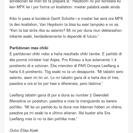
sondeonan ke men bo ta prepará si.” Heydoorn no por kontestá ku
ken MFK ke i por forma un koalishon: mester palabrá esaki ainda.
Kiko lo pasa si kondená Gerrit Schotte i e mester bai será ora MFK
ta den koalishon, Van Heydoorn ta bisa ku esei tampoko e no sa.
“Ken ta bai sinta riba su asiento? Mi no por duna niun deklarashon
tokante esaki, berdaderamente lo dependé di futuro.”
Partidonan mas chikí
E partidonan chikí nobo a haña resultado chikí tambe. E partido di
èks promé minister Ivar Asjes, Pro Kòrsou a kue solamente 1.4
porshento di e votonan. Èks miembro di PAR Omayra Leeflang a
haña 5.6 porshento. Tòg esaki no ta un desapunte. “Mi tabatin sero
asiento, awor mi tin un. Lo mi tabatin gana di a haña dos òf tres,
pasobra e ora ei bo por hasi e diferensia, pero lástima.”
Leeflang tabatin gana di por a duna su number 2 Gwendell
Mercelina un posishon, pasobra e mes ta menguando su karera
polítiko. “Mi ke un partido ku ta duna nos lidernan hóben un chèns,
pasobra pa mi esaki ta e último añanan. Aki kuater aña Sra.
Leeflang mes lo no ta den polítika mas.”
Outor Elisa Koek