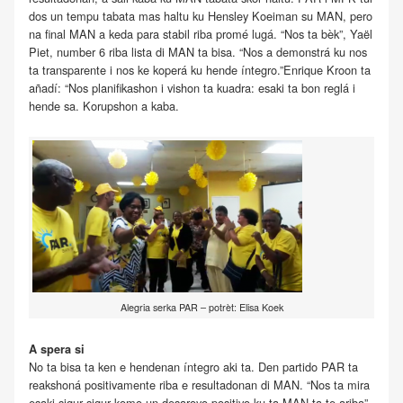
dos un tempu tabata mas haltu ku Hensley Koeiman su MAN, pero
na final MAN a keda para stabil riba promé lugá. “Nos ta bèk”, Yaël
Piet, number 6 riba lista di MAN ta bisa. “Nos a demonstrá ku nos
ta transparente i nos ke koperá ku hende íntegro.”Enrique Kroon ta
añadí: “Nos planifikashon i vishon ta kuadra: esaki ta bon reglá i
hende sa. Korupshon a kaba.
Alegria serka PAR – potrèt: Elisa Koek
A spera si
No ta bisa ta ken e hendenan íntegro aki ta. Den partido PAR ta
reakshoná positivamente riba e resultadonan di MAN. “Nos ta mira
esaki sigur sigur komo un desaroyo positivo ku ta MAN ta te ariba”,