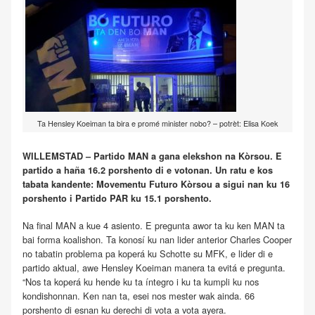
Ta Hensley Koeiman ta bira e promé minister nobo? – potrèt: Elisa Koek
WILLEMSTAD – Partido MAN a gana elekshon na Kòrsou. E
partido a haña 16.2 porshento di e votonan. Un ratu e kos
tabata kandente: Movementu Futuro Kòrsou a sigui nan ku 16
porshento i Partido PAR ku 15.1 porshento.
Na final MAN a kue 4 asiento. E pregunta awor ta ku ken MAN ta
bai forma koalishon. Ta konosí ku nan lider anterior Charles Cooper
no tabatin problema pa koperá ku Schotte su MFK, e lider di e
partido aktual, awe Hensley Koeiman manera ta evitá e pregunta.
“Nos ta koperá ku hende ku ta íntegro i ku ta kumpli ku nos
kondishonnan. Ken nan ta, esei nos mester wak ainda. 66
porshento di esnan ku derechi di vota a vota ayera.