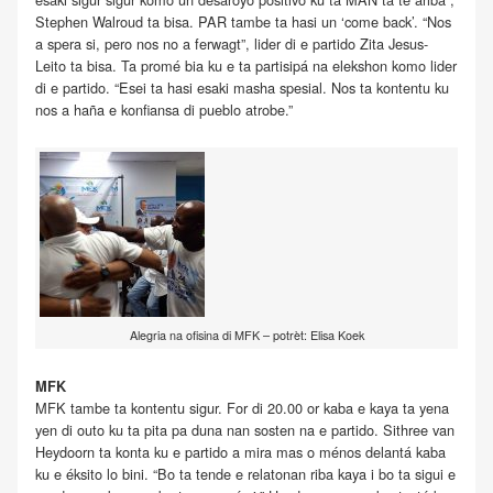
Stephen Walroud ta bisa. PAR tambe ta hasi un ‘come back’. “Nos
a spera si, pero nos no a ferwagt”, lider di e partido Zita Jesus-
Leito ta bisa. Ta promé bia ku e ta partisipá na elekshon komo lider
di e partido. “Esei ta hasi esaki masha spesial. Nos ta kontentu ku
nos a haña e konfiansa di pueblo atrobe.”
Alegria na ofisina di MFK – potrèt: Elisa Koek
MFK
MFK tambe ta kontentu sigur. For di 20.00 or kaba e kaya ta yena
yen di outo ku ta pita pa duna nan sosten na e partido. Sithree van
Heydoorn ta konta ku e partido a mira mas o ménos delantá kaba
ku e éksito lo bini. “Bo ta tende e relatonan riba kaya i bo ta sigui e