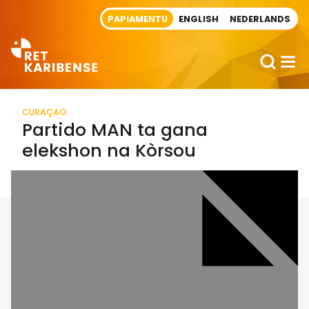
Direct naar artikel
PAPIAMENTU
ENGLISH
NEDERLANDS
CURAÇAO
Partido MAN ta gana
elekshon na Kòrsou