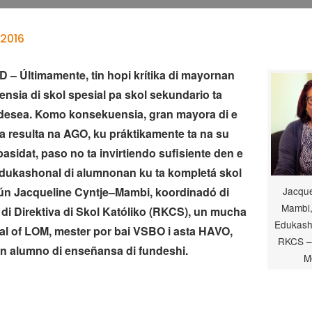
 2016
– Últimamente, tin hopi krítika di mayornan
rensia di skol spesial pa skol sekundario ta
 desea. Komo konsekuensia, gran mayora di e
 resulta na AGO, ku práktikamente ta na su
sidat, paso no ta invirtiendo sufisiente den e
edukashonal di alumnonan ku ta kompletá skol
gún Jacqueline Cyntje–Mambi, koordinadó di
Jacque
Mambi,
 di Direktiva di Skol Katóliko (RKCS), un mucha
Edukash
ial of LOM, mester por bai VSBO i asta HAVO,
RKCS – 
n alumno di enseñansa di fundeshi.
M