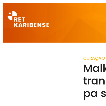
Direct naar a
CURAÇAO
Mal
tran
pa s