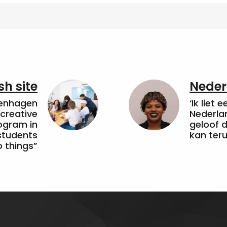
sh site
Neder
penhagen
‘Ik liet 
 creative
Nederla
ogram in
geloof d
students
kan ter
 things”