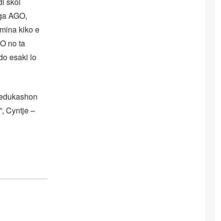
di skol
ega AGO,
ermina kiko e
O no ta
do esaki lo
i edukashon
”, Cyntje –