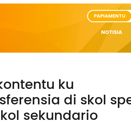
rtikel
PAPIAMENTU
NOTISIA
kontentu ku
sferensia di skol sp
kol sekundario