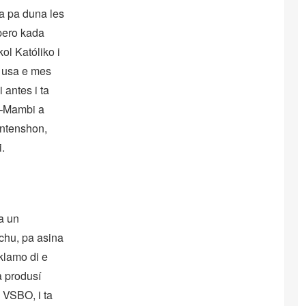
a pa duna les
 pero kada
ol Katóliko i
a usa e mes
antes i ta
je–Mambi a
antenshon,
i.
a un
uchu, pa asina
klamo di e
a produsí
 VSBO, i ta