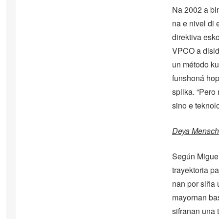
Na 2002 a bin
na e nivel di
direktiva esko
VPCO a disidí
un método ku 
funshoná hopi 
splika. “Pero
sino e teknol
Deya Mensche
Según Miguel
trayektoria p
nan por siña 
mayornan basa
sifranan una 