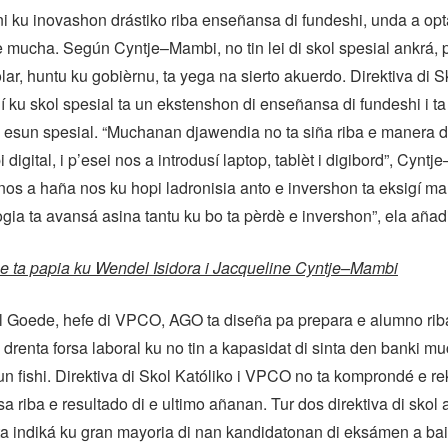
i ku inovashon drástiko riba enseñansa di fundeshi, unda a opt
 e mucha. Según Cyntje–Mambi, no tin lei di skol spesial ankrá,
lar, huntu ku gobièrnu, ta yega na sierto akuerdo. Direktiva di Sk
 ku skol spesial ta un ekstenshon di enseñansa di fundeshi i t
esun spesial. “Muchanan djawendia no ta siña riba e manera di 
digital, i p’esei nos a introdusí laptop, tablèt i digibord”, Cynt
 nos a haña nos ku hopi ladronisia anto e invershon ta eksigí m
ogia ta avansá asina tantu ku bo ta pèrdè e invershon”, ela añad
 ta papia ku Wendel Isidora i Jacqueline Cyntje–Mambi
 Goede, hefe di VPCO, AGO ta diseña pa prepara e alumno rib
a drenta forsa laboral ku no tin a kapasidat di sinta den banki m
un fishi. Direktiva di Skol Katóliko i VPCO no ta komprondé e re
 riba e resultado di e ultimo añanan. Tur dos direktiva di skol 
ta indiká ku gran mayoria di nan kandidatonan di eksámen a bai