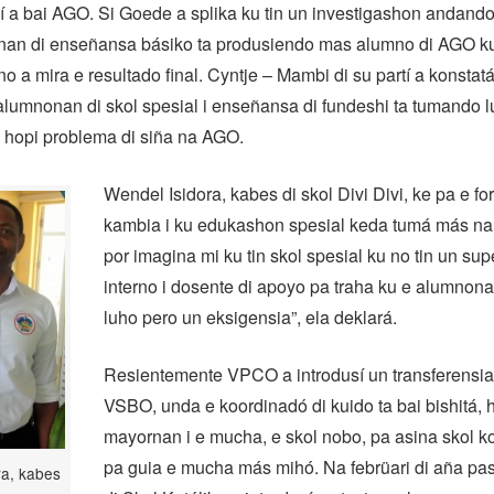
í a bai AGO. Si Goede a splika ku tin un investigashon andando
olnan di enseñansa básiko ta produsiendo mas alumno di AGO k
no a mira e resultado final. Cyntje – Mambi di su partí a konstat
lumnonan di skol spesial i enseñansa di fundeshi ta tumando l
hopi problema di siña na AGO.
Wendel Isidora, kabes di skol Divi Divi, ke pa e fo
kambia i ku edukashon spesial keda tumá más na 
por imagina mi ku tin skol spesial ku no tin un sup
interno i dosente di apoyo pa traha ku e alumnona
luho pero un eksigensia”, ela deklará.
Resientemente VPCO a introdusí un transferensia
VSBO, unda e koordinadó di kuido ta bai bishitá, 
mayornan i e mucha, e skol nobo, pa asina skol 
pa guia e mucha más mihó. Na febrüari di aña pas
ra, kabes