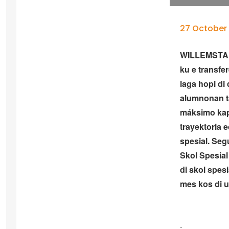
27 October
WILLEMSTAD 
ku e transfe
laga hopi di
alumnonan ta
máksimo kapa
trayektoria 
spesial. Se
Skol Spesial
di skol spes
mes kos di u
.