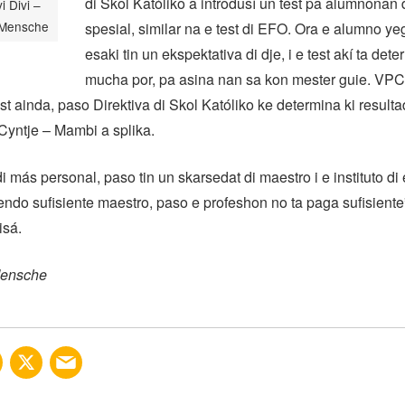
di Skol Katóliko a introdusí un test pa alumnonan 
vi Divi –
 Mensche
spesial, similar na e test di EFO. Ora e alumno y
esaki tin un ekspektativa di dje, i e test akí ta det
mucha por, pa asina nan sa kon mester guie. VPC
st ainda, paso Direktiva di Skol Katóliko ke determina ki resulta
Cyntje – Mambi a splika.
i más personal, paso tin un skarsedat di maestro i e instituto d
endo sufisiente maestro, paso e profeshon no ta paga sufisiente
isá.
Mensche