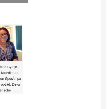
line Cyntje-
 koordinado
on Spesial pa
potrèt: Deya
ensche