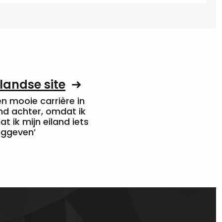
landse site
een mooie carrière in
nd achter, omdat ik
at ik mijn eiland iets
uggeven’