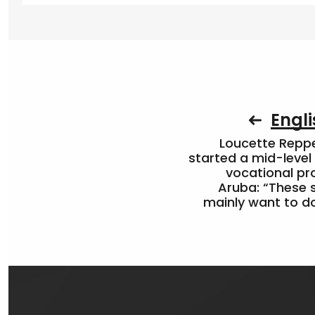
Engli
Loucette Rep
started a mid-level
vocational pr
Aruba: “These 
mainly want to do