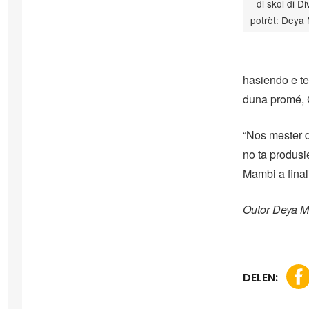
di skol di Di
potrèt: Deya
hasiendo e te
duna promé, 
“Nos mester d
no ta produsi
Mambi a final
Outor Deya 
DELEN: