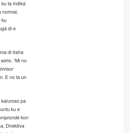
 ku ta indiká
u normal,
á ku
ugá di e
rma di traha
serio. “Mi no
ervisor
n. E no ta un
 kaluroso pa
huntu ku e
komprondé kon
a, Direktiva