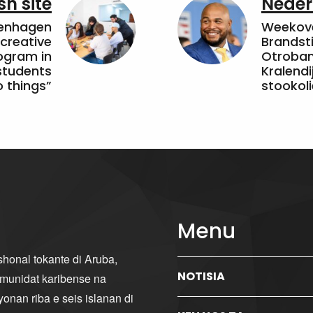
sh site
Neder
penhagen
Weekove
 creative
Brandsti
ogram in
Otroband
students
Kralendi
 things”
stookoli
Menu
ishonal tokante di Aruba,
NOTISIA
komunidat karibense na
yonan riba e seis islanan di