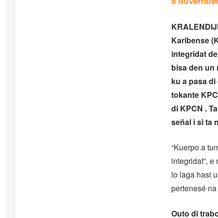
8 November
KRALENDIJK 
Karibense (K
integridat d
bisa den un 
ku a pasa di
tokante KPCN
di KPCN . Ta
señal i si ta
“Kuerpo a tum
integridat”, 
lo laga hasi 
pertenesé na 
Outo di trab