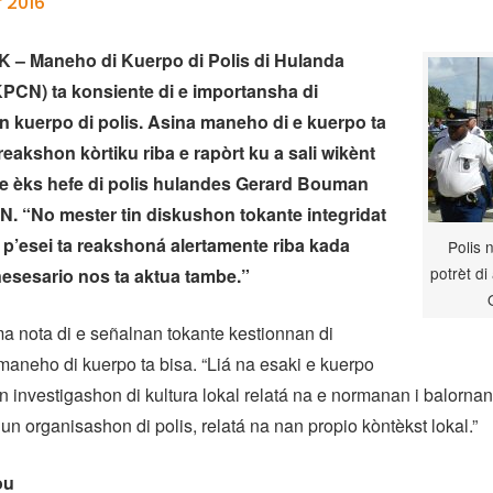
 2016
– Maneho di Kuerpo di Polis di Hulanda
PCN) ta konsiente di e importansha di
en kuerpo di polis. Asina maneho di e kuerpo ta
reakshon kòrtiku riba e rapòrt ku a sali wikènt
 e èks hefe di polis hulandes Gerard Bouman
. “No mester tin diskushon tokante integridat
 p’esei ta reakshoná alertamente riba kada
Polis 
potrèt di
 nesesario nos ta aktua tambe.”
a nota di e señalnan tokante kestionnan di
e maneho di kuerpo ta bisa. “Liá na esaki e kuerpo
un investigashon di kultura lokal relatá na e normanan i balornan
un organisashon di polis, relatá na nan propio kòntèkst lokal.”
ou