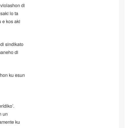
violashon di
saki lo ta
 e kos aki
di sindikato
 maneho di
shon ku esun
ídiko’.
n un
lamente ku