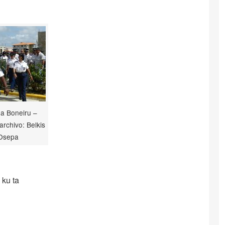
na Boneiru –
 archivo: Belkis
Osepa
 ku ta