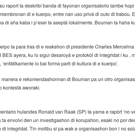
 raport ta deskribí banda di fayonan organisatorio tambe hopi 
 miembronan di e kuerpo, entre nan uso privá di outo di trabou. E
 di aña kaba i p’esei ta aseptá lokalmente. Bouman ta haña ku
rpo ta para tras di e reakshon di presidente Charles Mercelina 
 BES ayera, ku lo sigui desaroyá e protokòl di integridat i ku ,
‘enfátikamente lo bai forma parti di kultura di e kuerpo’.
a manera e rekomendashonnan di Bouman pa un otro organisa
o kontestá aworaki.
entario hulandes Ronald van Raak (SP) ta yama e rapòrt ‘no ver
ta envolví den un investigashon di korupshon, esaki no por de
 di integridat. Tin motibu si pa wak e organisashon bon i no so