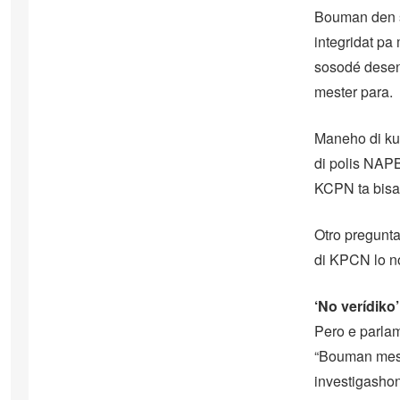
Bouman den su
integridat pa
sosodé desena
mester para.
Maneho di kue
di polis NAPB
KCPN ta bisa, 
Otro pregunt
di KPCN lo n
‘No verídiko’
Pero e parlam
“Bouman mes 
investigashon