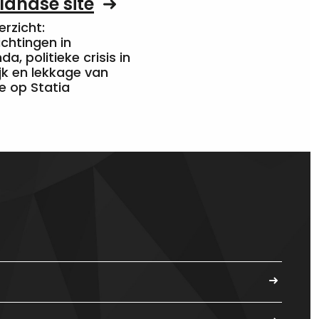
landse site
rzicht:
chtingen in
a, politieke crisis in
jk en lekkage van
e op Statia