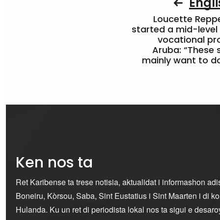
Engli
Loucette Rep
started a mid-level
vocational pr
Aruba: “These 
mainly want to do
Ken nos ta
Ret Karibense ta trese notisia, aktualidat i informashon ad
Boneiru, Kòrsou, Saba, Sint Eustatius i Sint Maarten i di 
Hulanda. Ku un ret di periodista lokal nos ta sigui e desaro