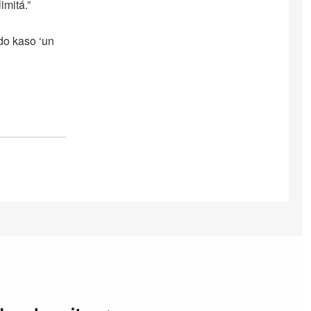
imitá.”
do kaso ‘un