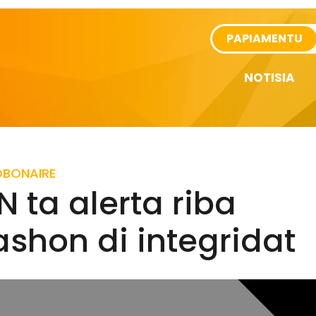
rtikel
PAPIAMENTU
NOTISIA
D
BONAIRE
 ta alerta riba
ashon di integridat