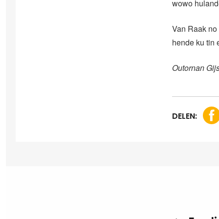
wowo hulandes
Van Raak no 
hende ku tin 
Outornan Gij
DELEN: