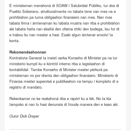
E ministernan menshoná di SOAW i Salubridat Públiko, tur dos di
Pueblo Soberano, strukturalmente no tabata tene nan mes na e
prohibishon pa tuma obligashon finansiero nan mes. Nan mes
tabata firma i ámtenarnan ku tabata mustra nan riba e prohibishon
aki tabata haña nan eksiliá den ofisina chikí den bodega, leu for di
e trabou ku nan mester a hasi. Esaki algun ámtenar envolví ta
konta.
Rekomendashonnan
Kontraloria General ta insistí serka Konseho di Minister pa na tur
ministerio kumpli ku e kòntròl interno riba e legislashon di
kontabilidat. Tambe Konseho di Minister mester pèrkurá pa
ministernan no por drenta den obligashon finansiero. Ministerio di
Finansa mester supervisá e publikashon na tempu i kompleto di e
registro di mandato.
Rekenkamer no ke reakshoná riba e rapòrt ku a lèk. No ta kla
tampoko si nan lo hasi denunsia di froude manera den e kaso aki.
Outor Dick Drayer