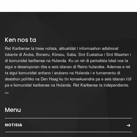
Ken nos ta
Ret Karibense ta trese notisia, aktualidat i informashon adishonal
tokante di Aruba, Boneiru, Kòrsou, Saba, Sint Eustatius i Sint Maarten i
di komunidat karibense na Hulanda. Ku un ret di periodista lokal nos ta
sigui e desaroyonan riba e seis islanan di Reino hulandes. Ademas e ret
ta sigui komunidat antiano i arubano na Hulanda i e tumamentu di
desishon polítiko na Den Haag ku tin konsekuensha pa e seis islanan i/òf
pa e komunidat karibense na Hulanda. Ret Karibense ta independiente.
...
Menu
NOTISIA