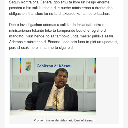
Segun Kontraloria General gobièrnu ta kore un riesgo enorme,
pasobra a bin sali ku shete di e nuebe ministernan a drenta den
obligashon finansiero ku no ta di akuerdo ku nan outorisashon.
Den e investigashon ademas a sali ku tin inklaridat serka e
ministerionan tokante loke ta komprondé bou di e registro di
mandato. Niun hende no sa tampoko unda mester públiká esaki.
Ademas e ministerio di Finansa kada seis luna ta pidi un update si,
pero si esaki no bini nan no ta sigui pidi.
Promé minister demishonario Ben Whiteman