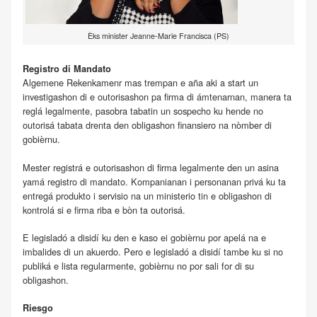
Èks minister Jeanne-Marie Francisca (PS)
Registro di Mandato
Algemene Rekenkamenr mas trempan e aña aki a start un
investigashon di e outorisashon pa firma di ámtenarnan, manera ta
reglá legalmente, pasobra tabatin un sospecho ku hende no
outorisá tabata drenta den obligashon finansiero na nòmber di
gobièrnu.
Mester registrá e outorisashon di firma legalmente den un asina
yamá registro di mandato. Kompanianan i personanan privá ku ta
entregá produkto i servisio na un ministerio tin e obligashon di
kontrolá si e firma riba e bòn ta outorisá.
E legisladó a disidí ku den e kaso ei gobièrnu por apelá na e
imbalides di un akuerdo. Pero e legisladó a disidí tambe ku si no
publiká e lista regularmente, gobièrnu no por sali for di su
obligashon.
Riesgo