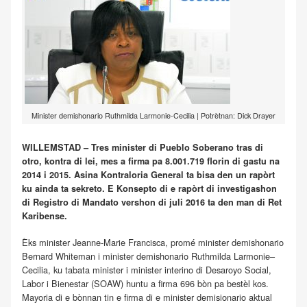
Minister demishonario Ruthmilda Larmonie-Cecilia | Potrètnan: Dick Drayer
WILLEMSTAD – Tres minister di Pueblo Soberano tras di
otro, kontra di lei, mes a firma pa 8.001.719 florin di gastu na
2014 i 2015. Asina Kontraloria General ta bisa den un rapòrt
ku ainda ta sekreto. E Konsepto di e rapòrt di investigashon
di Registro di Mandato vershon di juli 2016 ta den man di Ret
Karibense.
Èks minister Jeanne-Marie Francisca, promé minister demishonario
Bernard Whiteman i minister demishonario Ruthmilda Larmonie–
Cecilia, ku tabata minister i minister interino di Desaroyo Social,
Labor i Bienestar (SOAW) huntu a firma 696 bòn pa bestèl kos.
Mayoria di e bònnan tin e firma di e minister demisionario aktual