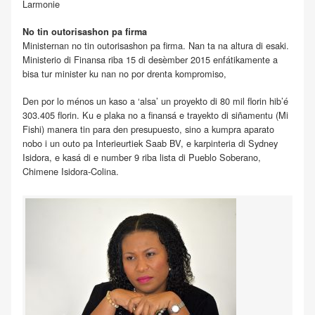
Larmonie
No tin outorisashon pa firma
Ministernan no tin outorisashon pa firma. Nan ta na altura di esaki.
Ministerio di Finansa riba 15 di desèmber 2015 enfátikamente a
bisa tur minister ku nan no por drenta kompromiso,
Den por lo ménos un kaso a ‘alsa’ un proyekto di 80 mil florin hib’é
303.405 florin. Ku e plaka no a finansá e trayekto di siñamentu (Mi
Fishi) manera tin para den presupuesto, sino a kumpra aparato
nobo i un outo pa Interieurtiek Saab BV, e karpinteria di Sydney
Isidora, e kasá di e number 9 riba lista di Pueblo Soberano,
Chimene Isidora-Colina.